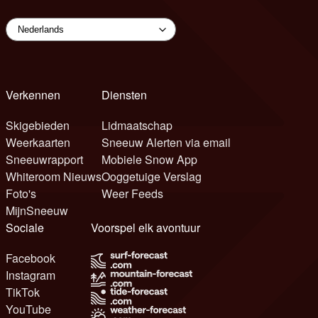
Verkennen
Diensten
Skigebieden
Lidmaatschap
Weerkaarten
Sneeuw Alerten via email
Sneeuwrapport
Mobiele Snow App
Whiteroom Nieuws
Ooggetuige Verslag
Foto's
Weer Feeds
MijnSneeuw
Sociale
Voorspel elk avontuur
Facebook
Instagram
TikTok
YouTube