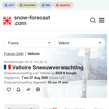
France
(248)
Valloire
Breedte/lengte:
45.16° N
6.42° E
Valloire
Sneeuwverwachting
Sneeuwvoorspelling voor Valloire op
8534
ft
hoogte
Uitgegeven:
7 am 07 Aug 2026
(lokale tijd)
Sneeuwvoorspelling bijgewerkt
02
uur
01
min