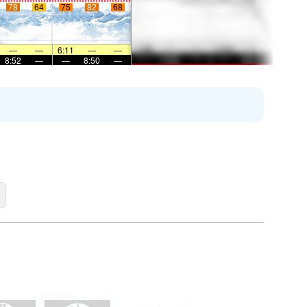
78
64
75
82
68
—
—
6:11
—
—
8:52
—
—
8:50
—