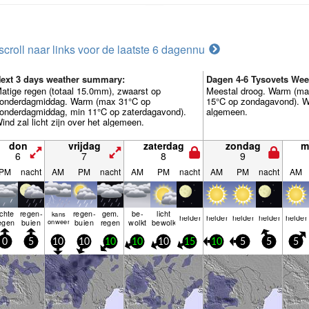
scroll naar links voor de laatste 6 dagen
nu
ext 3 days weather summary:
Dagen 4-6 Tysovets We
atige regen (totaal 15.0mm), zwaarst op
Meestal droog. Warm (ma
onderdagmiddag. Warm (max 31°C op
15°C op zondagavond). Win
onderdagmiddag, min 11°C op zaterdagavond).
algemeen.
ind zal licht zijn over het algemeen.
don
vrijdag
zaterdag
zondag
m
6
7
8
9
PM
nacht
AM
PM
nacht
AM
PM
nacht
AM
PM
nacht
AM
ichte
regen­
regen­
gem.
be­
licht
kans
helder
helder
helder
helder
helder
egen
buien
onweer
buien
regen
wolkt
bewolkt
0
5
10
10
10
10
10
15
10
5
5
5