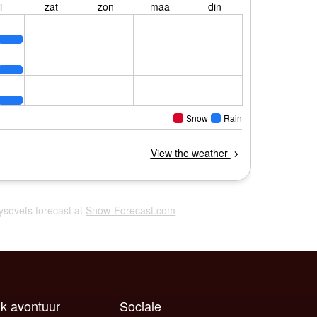
Tysovets forecast at
Snow-Forecast.com
lk avontuur
Sociale