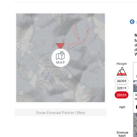
N
M
d
d
W
Hoogte
3609
ft
3281
ft
l
2953
ft
r
mph
Snow-Forecast Partner Offers
Sneeuw
kaart