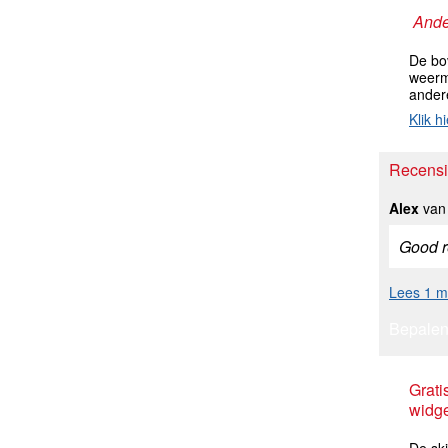
Ande
De bo
weerm
ander
Klik hi
Recensi
Alex
van 
Good res
Lees 1 me
Bepalen
Grati
widge
De ski