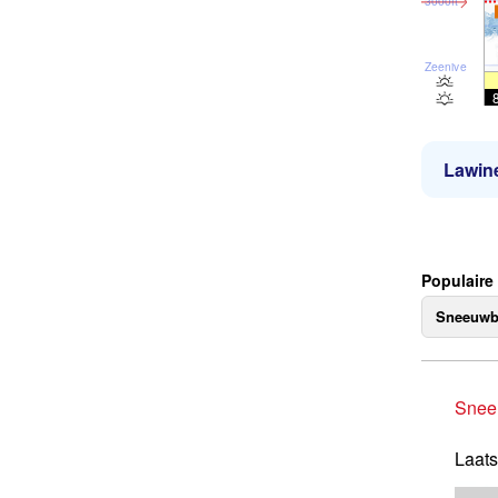
3000ft
Zeeniveau
Lawine
Populaire
Sneeuwb
Snee
Laats