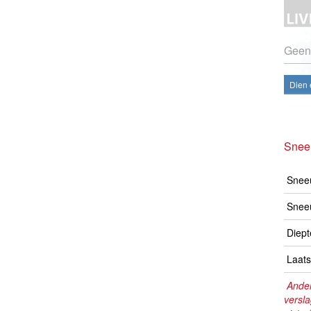
Geen
Dien 
Snee
Sneeu
Snee
Diept
Laats
Ander
versl