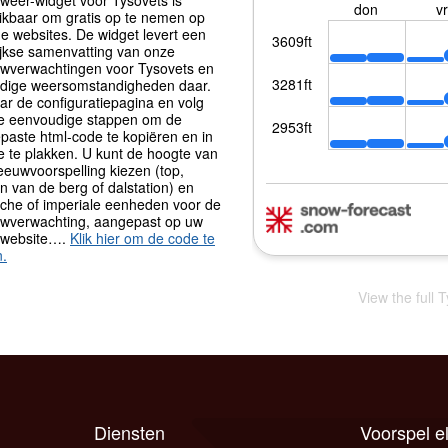
ikbaar om gratis op te nemen op
e websites. De widget levert een
ijkse samenvatting van onze
wverwachtingen voor Tysovets en
idige weersomstandigheden daar.
ar de configuratiepagina en volg
ie eenvoudige stappen om de
paste html-code te kopiëren en in
e te plakken. U kunt de hoogte van
eeuwvoorspelling kiezen (top,
 van de berg of dalstation) en
sche of imperiale eenheden voor de
wverwachting, aangepast op uw
 website….
Klik hier om de code te
n.
View the full 
Diensten
Voorspel e