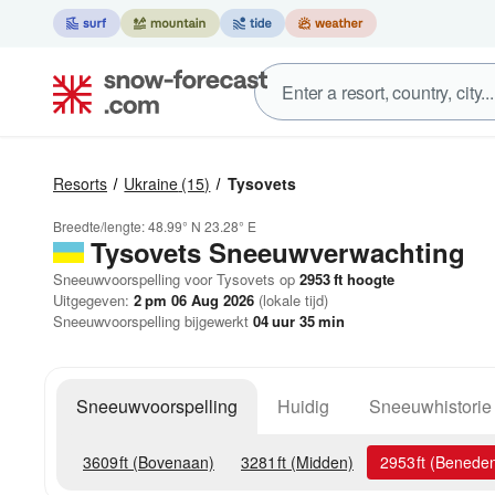
Resorts
Ukraine
(15)
Tysovets
Breedte/lengte:
48.99° N
23.28° E
Tysovets
Sneeuwverwachting
Sneeuwvoorspelling voor Tysovets op
2953
ft
hoogte
Uitgegeven:
2 pm 06 Aug 2026
(lokale tijd)
Sneeuwvoorspelling bijgewerkt
04
uur
35
min
Sneeuwvoorspelling
Huidig
Sneeuwhistorie
3609
ft
(Bovenaan)
3281
ft
(Midden)
2953
ft
(Benede