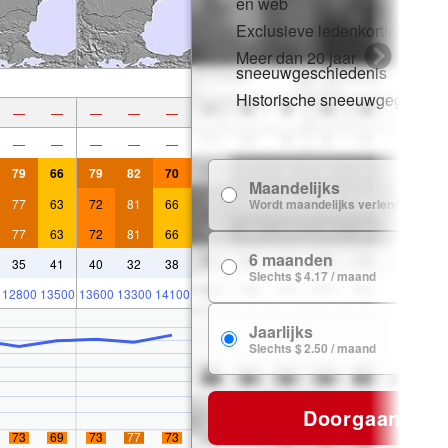
en web
Exclusieve ledenkortingen
Meer dan 20 jaar
sneeuwgeschiedenis
Historische sneeuwgegevens
—
—
—
—
—
—
—
—
—
—
79
66
79
82
70
Maandelijks
$
77
63
72
81
66
Wordt maandelijks verlengd
77
63
72
81
66
6 maanden
$ 
35
41
40
32
38
Slechts $ 4.17 / maand
12800
13500
13600
13300
14100
Jaarlijks
$ 
Slechts $ 2.50 / maand
Doorgaan
73
69
73
77
73