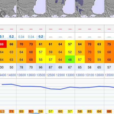
—
—
—
—
—
—
—
—
—
—
—
—
0.1
0.2
0.2
0.04
0.04
—
—
—
—
—
—
—
88
66
70
73
61
61
64
57
64
70
63
75
64
63
64
68
57
59
64
52
59
70
59
68
64
63
64
68
55
57
64
48
57
70
59
68
30
50
78
70
96
87
69
67
65
58
65
57
4400
14600
13600
13600
13500
12500
12300
13300
13000
13100
13600
13500
76
71
65
67
59
57
60
57
58
65
64
68