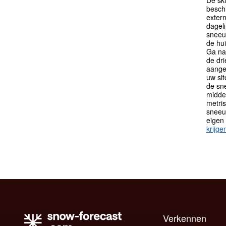
besch
extern
dagel
sneeu
de hu
Ga na
de dr
aange
uw sit
de sn
midden
metri
sneeu
eigen
krijge
Verkennen