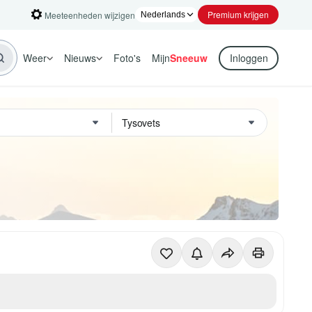
Premium krijgen
Meeteenheden wijzigen
Weer
Nieuws
Foto's
Mijn
Sneeuw
Inloggen