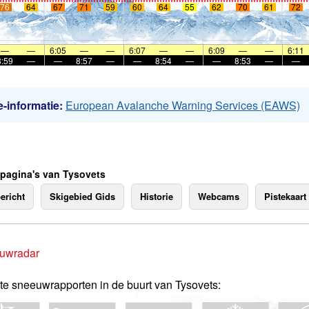
76
64
67
71
59
60
64
55
62
70
61
72
—
—
6:05
—
—
6:07
—
—
6:09
—
—
6:11
8:59
—
—
8:57
—
—
8:54
—
—
8:53
—
—
-informatie:
European Avalanche Warning Services (EAWS)
 pagina's van Tysovets
ericht
Skigebied Gids
Historie
Webcams
Pistekaart
uwradar
te sneeuwrapporten in de buurt van Tysovets: