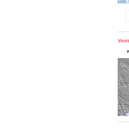
piste 
Voors
V