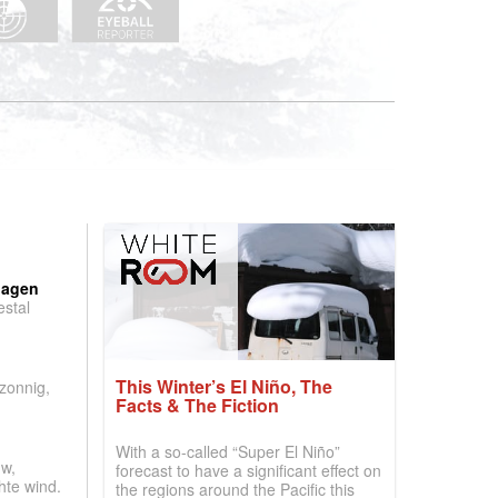
:
dagen
stal
.
This Winter’s El Niño, The
 zonnig,
Facts & The Fiction
With a so-called “Super El Niño”
w,
forecast to have a significant effect on
hte wind.
the regions around the Pacific this