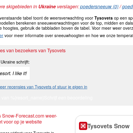
re skigebieden in
Ukraine
verslagen:
poedersneeuw (0)
/
goede
venstaande tabel toont de weersverwachting voor
Tysovets
op een spe
odellen berekenen sneeuwverwachtingen voor de top, midden en dals
e hoogtes, gebruik de tabbladen boven de tabel. Voor meer weer overz
er
voor meer informatie over sneeuwhoogten en hoe we onze tempera
es van bezoekers van Tysovets
Ukraine schrijft:
ort. I like it!
er recensies van Tysovets of stuur je eigen in
 van %{resort_name}
Schrijf een beoordeling
s Snow-Forecast.com weer-
t voor op je website
weer-widget voor Tysovets is