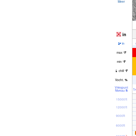
Meer
in
in
max
°
F
min
°
F
chill
°
F
Vocht.
%
Vriespunt
1
Niveau
ft
15000ft
12000ft
9000ft
6000ft