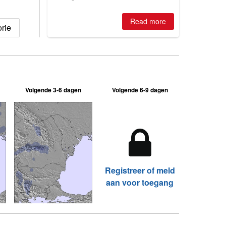
winter, the question skiers are asking
is simple: book now or wait, and
Read more
where are the best odds?
rie
Volgende 3-6 dagen
Volgende 6-9 dagen
Registreer of meld
aan voor toegang