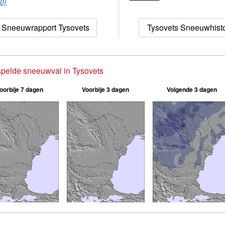
(0)
Sneeuwrapport Tysovets
Tysovets Sneeuwhisto
pelde sneeuwval in Tysovets
oorbije 7 dagen
Voorbije 3 dagen
Volgende 3 dagen