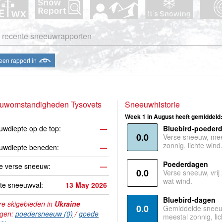
 recente sneeuwrapporten
een rapport in
uwomstandigheden Tysovets
Sneeuwhistorie
Week 1 in August heeft gemiddeld
wdiepte op de top:
—
Bluebird-poeder
0.0
Verse sneeuw, mee
zonnig, lichte wind
uwdiepte beneden:
—
Poederdagen
e verse sneeuw:
—
0.0
Verse sneeuw, vrij
wat wind.
te sneeuwval:
13 May 2026
Bluebird-dagen
e skigebieden in
Ukraine
0.0
Gemiddelde sneeu
agen:
poedersneeuw (0)
/
goede
meestal zonnig, lic