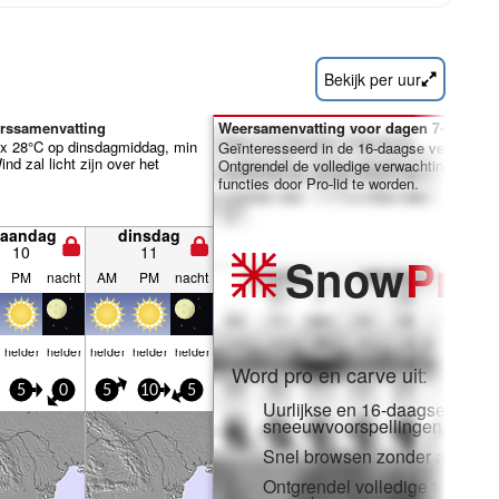
Bekijk per uur
erssamenvatting
Weersamenvatting voor dagen 7-16:
x 28°C op dinsdagmiddag, min
Geïnteresseerd in de 16-daagse verwachti
d zal licht zijn over het
Ontgrendel de volledige verwachting en vee
functies door Pro-lid te worden.
aandag
dinsdag
10
11
Snow
Pro
PM
nacht
AM
PM
nacht
helder
helder
helder
helder
helder
Word pro en carve uit:
5
0
5
10
5
Uurlijkse en 16-daagse
sneeuwvoorspellingen
Snel browsen zonder adverten
Ontgrendel volledige toegang