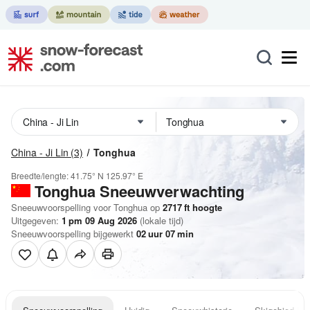
China - Ji Lin
(3)
Tonghua
Breedte/lengte:
41.75° N
125.97° E
Tonghua
Sneeuwverwachting
Sneeuwvoorspelling voor Tonghua op
2717
ft
hoogte
Uitgegeven:
1 pm 09 Aug 2026
(lokale tijd)
Sneeuwvoorspelling bijgewerkt
02
uur
07
min