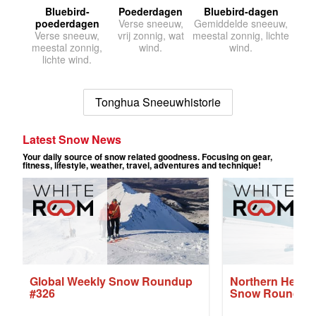
Bluebird-
Poederdagen
Bluebird-dagen
poederdagen
Verse sneeuw,
Gemiddelde sneeuw,
Verse sneeuw,
vrij zonnig, wat
meestal zonnig, lichte
meestal zonnig,
wind.
wind.
lichte wind.
Tonghua Sneeuwhistorie