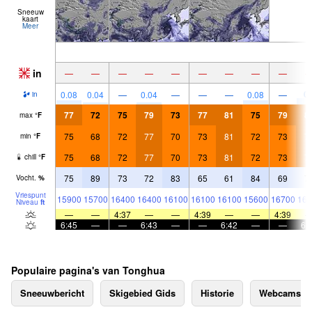
Sneeuw
kaart
Meer
in
—
—
—
—
—
—
—
—
—
0.
0.08
0.04
—
0.04
—
—
—
0.08
—
in
77
72
75
79
73
77
81
75
79
8
max
°
F
75
68
72
77
70
73
81
72
73
7
min
°
F
75
68
72
77
70
73
81
72
73
7
chill
°
F
75
89
73
72
83
65
61
84
69
7
Vocht.
%
Vriespunt
15900
15700
16400
16400
16100
16100
16100
15600
16700
169
Niveau
ft
—
—
4:37
—
—
4:39
—
—
4:39
6:45
—
—
6:43
—
—
6:42
—
—
6:
Populaire pagina's van Tonghua
Sneeuwbericht
Skigebied Gids
Historie
Webcams