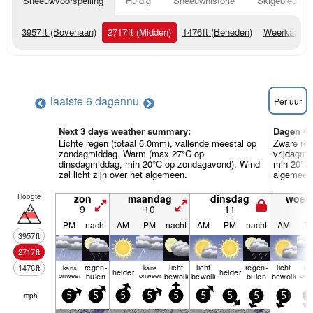
Sneeuwvoorspelling
Huidig
Sneeuwhistorie
Skigebied Inf
3957
ft
(Bovenaan)
2717
ft
(Midden)
1476
ft
(Beneden)
Weerkaarte
laatste 6 dagen
nu
Per uur
Next 3 days weather summary:
Dagen 4-
Lichte regen (totaal 6.0mm), vallende meestal op
Zware reg
zondagmiddag. Warm (max 27°C op
vrijdagm
dinsdagmiddag, min 20°C op zondagavond). Wind
min 20°C 
zal licht zijn over het algemeen.
algemeen
Hoogte
zon
maandag
dinsdag
woen
9
10
11
1
PM
nacht
AM
PM
nacht
AM
PM
nacht
AM
P
3957
ft
2717
ft
regen­
licht
licht
regen­
licht
1476
ft
kans
kans
ka
helder
helder
onweer
buien
onweer
bewolkt
bewolkt
buien
bewolkt
onw
mph
5
5
5
5
5
5
5
5
5
5