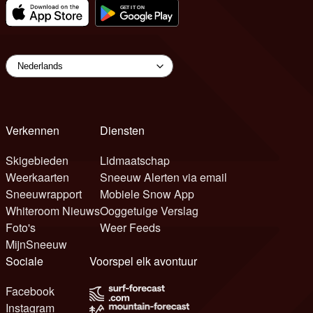
Verkennen
Diensten
Skigebieden
Lidmaatschap
Weerkaarten
Sneeuw Alerten via email
Sneeuwrapport
Mobiele Snow App
Whiteroom Nieuws
Ooggetuige Verslag
Foto's
Weer Feeds
MijnSneeuw
Sociale
Voorspel elk avontuur
Facebook
Instagram