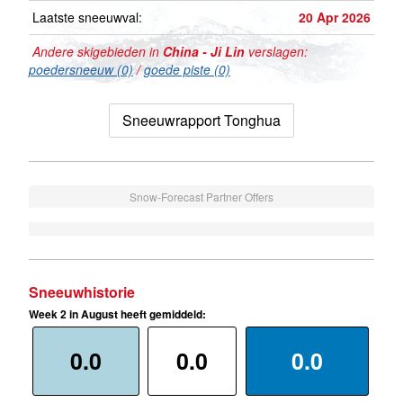
Laatste sneeuwval:
20 Apr 2026
Andere skigebieden in
China - Ji Lin
verslagen:
poedersneeuw (0)
/
goede piste (0)
Sneeuwrapport Tonghua
Snow-Forecast Partner Offers
Sneeuwhistorie
Week 2 in August heeft gemiddeld:
0.0
0.0
0.0