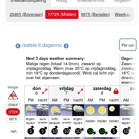
Sneeuwvoorspelling
Huidig
Sneeuwhistorie
Skigebied Inf
2546
ft
(Bovenaan)
1772
ft
(Midden)
997
ft
(Beneden)
Weerkaarten
laatste 6 dagen
nu
Per uur
Next 3 days weather summary:
Dagen 4-
Matige regen (totaal 14.0mm), zwaarst op
Zware reg
vrijdagmiddag. Warm (max 25°C op vrijdagmiddag,
zondagav
min 19°C op donderdagavond). Wind zal licht zijn
18°C op d
over het algemeen.
dinsdagoc
woensdag
Hoogte
don
vrijdag
zaterdag
zon
6
7
8
9
PM
nacht
AM
PM
nacht
AM
PM
nacht
AM
P
2546
ft
1772
ft
regen­
licht
regen­
lichte
lic
997
ft
kans
kans
helder
helder
helder
buien
onweer
bewolkt
onweer
buien
regen
reg
mph
5
5
10
10
10
10
10
5
10
1