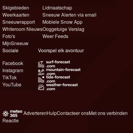
Skigebieden
Lidmaatschap
Weerkaarten
Sneeuw Alerten via email
Sneeuwrapport
Mobiele Snow App
Whiteroom Nieuws
Ooggetuige Verslag
Foto's
Weer Feeds
MijnSneeuw
Sociale
Voorspel elk avontuur
Facebook
Instagram
TikTok
YouTube
Adverteren
Hulp
Contacteer ons
Met ons verbinden
Reactie