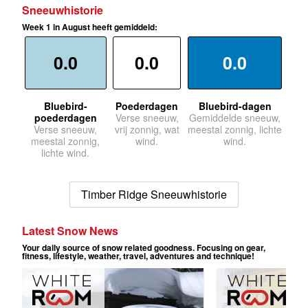
Sneeuwhistorie
Week 1 in August heeft gemiddeld:
0.0
0.0
0.0
Bluebird-
Poederdagen
Bluebird-dagen
poederdagen
Verse sneeuw,
Gemiddelde sneeuw,
Verse sneeuw,
vrij zonnig, wat
meestal zonnig, lichte
meestal zonnig,
wind.
wind.
lichte wind.
Timber Ridge Sneeuwhistorie