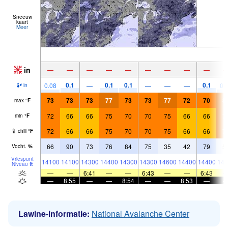
Sneeuw
kaart
Meer
in
—
—
—
—
—
—
—
—
—
0.1
0.1
0.1
0.1
0.08
—
—
—
—
0.
in
73
73
73
77
73
73
77
72
70
8
max
°
F
72
66
66
75
70
70
75
66
66
7
min
°
F
72
66
66
75
70
70
75
66
66
7
chill
°
F
66
90
73
76
84
75
35
42
79
5
Vocht.
%
Vriespunt
14100
14100
14300
14400
14300
14300
14600
14400
14400
148
Niveau
ft
—
—
6:41
—
—
6:43
—
—
6:43
—
8:55
—
—
8:54
—
—
8:53
—
Lawine-informatie:
National Avalanche Center