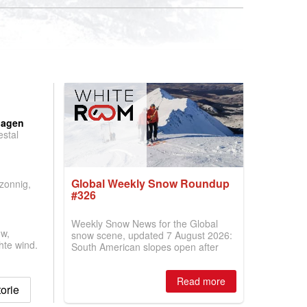
:
dagen
stal
.
Global Weekly Snow Roundup
 zonnig,
#326
Weekly Snow News for the Global
w,
snow scene, updated 7 August 2026:
hte wind.
South American slopes open after
huge snowfalls, New Zealand posts
best conditions of season so far,
Read more
Australian areas open most terrain of
orie
2026, northern hemisphere down to
two outdoor areas still open.