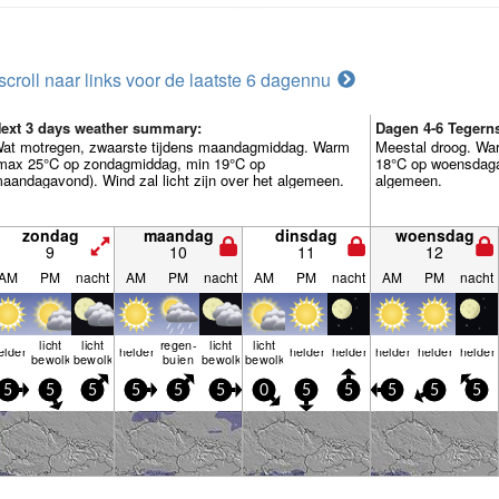
scroll naar links voor de laatste 6 dagen
nu
ext 3 days weather summary:
Dagen 4-6 Tegern
at motregen, zwaarste tijdens maandagmiddag. Warm
Meestal droog. Wa
max 25°C op zondagmiddag, min 19°C op
18°C op woensdagav
aandagavond). Wind zal licht zijn over het algemeen.
algemeen.
zondag
maandag
dinsdag
woensdag
9
10
11
12
AM
PM
nacht
AM
PM
nacht
AM
PM
nacht
AM
PM
nacht
licht
licht
regen­
licht
licht
elder
helder
helder
helder
helder
helder
helder
bewolkt
bewolkt
buien
bewolkt
bewolkt
5
5
5
5
5
5
0
5
5
5
5
5