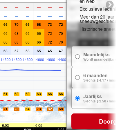
en web
—
—
—
—
—
—
Exclusieve ledenkorting
—
—
—
—
—
—
Meer dan 20 jaar
sneeuwgeschiedenis
66
70
66
68
73
72
Historische sneeuwgeg
66
68
66
66
72
70
66
68
66
66
72
70
68
57
58
65
45
47
Maandelijks
Wordt maandelijks verlengd
14600
14800
14600
14600
14600
14400
6 maanden
Slechts $ 4.17 / maand
61
63
63
63
66
66
Jaarlijks
Slechts $ 2.50 / maand
71
78
64
73
82
68
Doorgaan
6:03
—
—
6:05
—
—
—
—
8:30
—
—
8:28