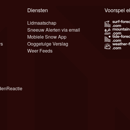
Diensten
Voorspel e
Lidmaatschap
Sneeuw Alerten via email
Mobiele Snow App
ws
Ooggetuige Verslag
Weer Feeds
den
Reactie