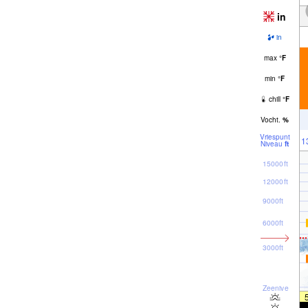
in
in
max
°
F
min
°
F
chill
°
F
Vocht.
%
Vriespunt
1
Niveau
ft
15000ft
12000ft
9000ft
6000ft
3000ft
Zeeniveau