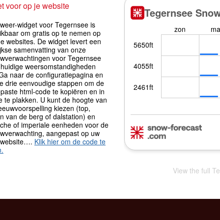
t voor op je website
iweer-widget voor Tegernsee is
ikbaar om gratis op te nemen op
e websites. De widget levert een
ijkse samenvatting van onze
wverwachtingen voor Tegernsee
 huidige weersomstandigheden
 Ga naar de configuratiepagina en
de drie eenvoudige stappen om de
paste html-code te kopiëren en in
e te plakken. U kunt de hoogte van
eeuwvoorspelling kiezen (top,
 van de berg of dalstation) en
sche of imperiale eenheden voor de
wverwachting, aangepast op uw
 website….
Klik hier om de code te
n.
View the full T