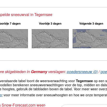
spelde sneeuwval in Tegernsee
oorbije 7 dagen
Voorbije 3 dagen
Volgende 3 dagen
re skigebieden in
Germany
verslagen:
poedersneeuw (0)
/
goe
venstaande tabel toont de weersverwachting voor
Tegernsee
op een s
odellen berekenen sneeuwverwachtingen voor de top, midden en dals
e hoogtes, gebruik de tabbladen boven de tabel. Voor meer weer overz
er
voor meer informatie over sneeuwhoogten en hoe we onze tempera
s Snow-Forecast.com weer-