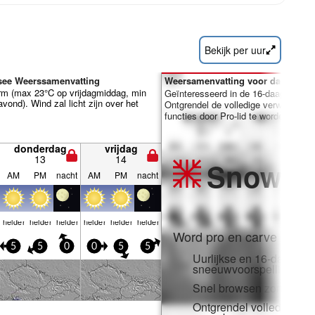
Bekijk per uur
see Weerssamenvatting
Weersamenvatting voor dagen 7-1
rm (max 23°C op vrijdagmiddag, min
Geïnteresseerd in de 16-daagse ver
ond). Wind zal licht zijn over het
Ontgrendel de volledige verwachting
functies door Pro-lid te worden.
donderdag
vrijdag
13
14
Snow
Pr
AM
PM
nacht
AM
PM
nacht
helder
helder
helder
helder
helder
helder
Word pro en carve uit:
5
5
0
0
5
5
Uurlijkse en 16-daagse
sneeuwvoorspellingen
Snel browsen zonder adv
Ontgrendel volledige to