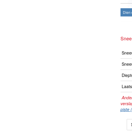
Dien 
Snee
Sneeu
Snee
Diept
Laats
Ander
versl
piste 