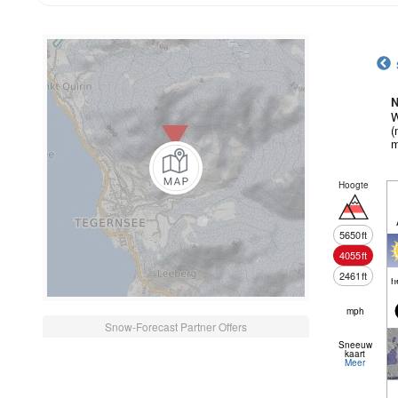
N
W
(
m
Hoogte
5650
ft
4055
ft
2461
ft
h
mph
Snow-Forecast Partner Offers
Sneeuw
kaart
Meer