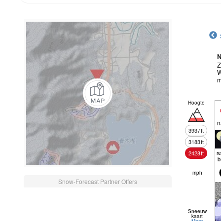
N
Z
W
m
Hoogte
n
3937
ft
3183
ft
r
2428
ft
b
mph
Snow-Forecast Partner Offers
Sneeuw
kaart
Meer