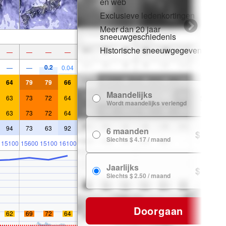
en web
Exclusieve ledenkortingen
Meer dan 20 jaar
sneeuwgeschiedenis
Historische sneeuwgegevens
—
—
—
—
0.2
—
—
0.04
64
79
79
66
Maandelijks
$ 7.99
63
73
72
64
Wordt maandelijks verlengd
63
73
72
64
94
73
63
92
6 maanden
$ 24.99
Slechts $ 4.17 / maand
15100
15600
15100
16100
Jaarlijks
$ 29.99
Slechts $ 2.50 / maand
Doorgaan
62
69
72
64