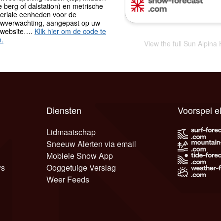
 berg of dalstation) en metrische
periale eenheden voor de
wverwachting, aangepast op uw
 website….
Klik hier om de code te
n.
View the full Sun Alpin
Diensten
Voorspel e
Lidmaatschap
Sneeuw Alerten via email
Mobiele Snow App
ws
Ooggetuige Verslag
Weer Feeds