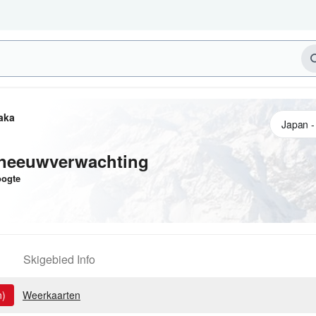
aka
neeuwverwachting
ogte
Skigebied Info
n)
Weerkaarten