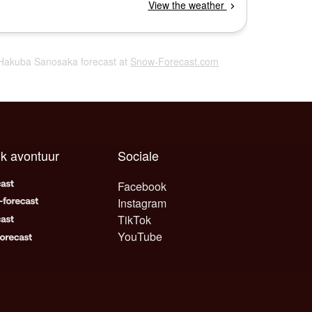
a Hakuba Sanosaka forecast at
Snow-Forecast.com
lk avontuur
Sociale
Facebook
Instagram
TikTok
YouTube