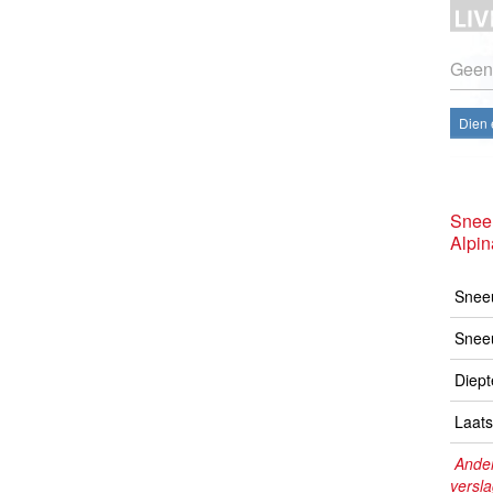
Geen
Dien 
Snee
Alpi
Sneeu
Snee
Diept
Laats
Ander
versl