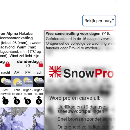
Bekijk per uur
Sun Alpina Hakuba
Weersamenvatting voor dagen 7-16:
eerssamenvatting
Geïnteresseerd in de 16-daagse verwachting?
 (totaal 26.0mm), zwaarst
Ontgrendel de volledige verwachting en veel meer
sdagavond. Warm (max
functies door Pro-lid te worden.
jdagochtend, min 17°C op
d). Wind zal licht zijn
gemeen.
ag
donderdag
13
Snow
Pro
nacht
AM
PM
nacht
licht
licht
regen­
regen­
bewolkt
bewolkt
buien
buien
Word pro en carve uit:
5
5
5
5
Uurlijkse en 16-daagse
sneeuwvoorspellingen
Snel browsen zonder advertenties
Ontgrendel volledige toegang in a