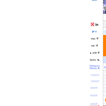
in
in
max
°
F
min
°
F
chill
°
F
Vocht.
%
Vriespunt
1
Niveau
ft
15000ft
12000ft
9000ft
6000ft
3000ft