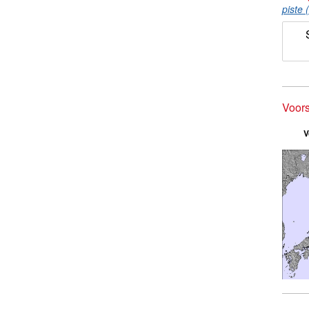
piste 
Voor
V