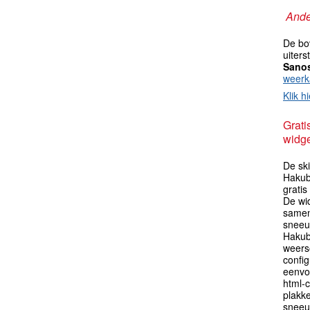
Ande
De bo
uiter
Sano
weerk
Klik hi
Grati
widge
De sk
Hakub
grati
De wid
samen
sneeu
Hakub
weers
config
eenvo
html-c
plakk
sneeu