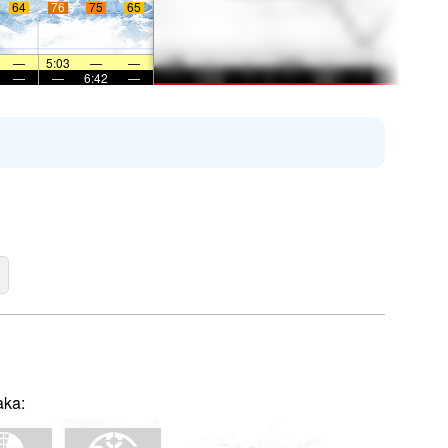
64
76
75
65
—
5:03
—
—
—
—
6:42
—
aka: