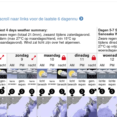
scroll naar links voor de laatste 6 dagen
nu
ext 4 days weather summary:
Dagen 5-7 
Sanosaka W
ware regen (totaal 21.0mm), zwaarst tijdens zaterdagavond.
arm (max 27°C op maandagochtend, min 15°C op
Zware regen
aandagavond). Wind zal licht zijn over het algemeen.
tijdens din
27°C op vri
woensdagavon
over het al
zondag
maandag
dinsdag
woensd
9
10
11
12
acht
AM
PM
nacht
AM
PM
nacht
AM
PM
nacht
AM
PM
egen­
gem.
licht
licht
licht
lichte
gem.
lichte
lichte
kans
kans
kans
uien
onweer
regen
onweer
bewolkt
onweer
bewolkt
bewolkt
regen
regen
regen
regen
5
0
5
0
5
5
5
5
5
5
5
5