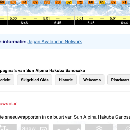
69
76
74
69
78
73
62
72
68
65
69
71
—
5:00
—
—
5:01
—
—
5:01
—
—
5:01
—
—
—
6:46
—
—
6:45
—
—
6:45
—
—
6:44
-informatie:
Japan Avalanche Network
 pagina's van Sun Alpina Hakuba Sanosaka
ericht
Skigebied Gids
Historie
Webcams
Pistekaart
uwradar
te sneeuwrapporten in de buurt van Sun Alpina Hakuba Sanos