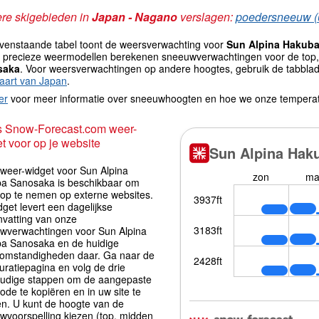
re skigebieden in
Japan - Nagano
verslagen:
poedersneeuw (
venstaande tabel toont de weersverwachting voor
Sun Alpina Hakub
st precieze weermodellen berekenen sneeuwverwachtingen voor de top,
saka
. Voor weersverwachtingen op andere hoogtes, gebruik de tabblad
aart van Japan
.
er
voor meer informatie over sneeuwhoogten en hoe we onze tempera
s Snow-Forecast.com weer-
t voor op je website
iweer-widget voor Sun Alpina
a Sanosaka is beschikbaar om
s op te nemen op externe websites.
get levert een dagelijkse
vatting van onze
wverwachtingen voor Sun Alpina
a Sanosaka en de huidige
omstandigheden daar. Ga naar de
uratiepagina en volg de drie
udige stappen om de aangepaste
ode te kopiëren en in uw site te
en. U kunt de hoogte van de
wvoorspelling kiezen (top, midden