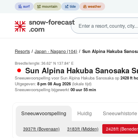
Resorts
Japan - Nagano
(104)
Sun Alpina Hakuba Sanos
Breedte/lengte:
36.62° N
137.84° E
Sun Alpina Hakuba Sanosaka
S
Sneeuwvoorspelling voor Sun Alpina Hakuba Sanosaka op
2428
ft
ho
Uitgegeven:
8 pm 08 Aug 2026
(lokale tijd)
Sneeuwvoorspelling bijgewerkt
00
uur
55
min
Sneeuwvoorspelling
Huidig
Sneeuwhistorie
3937
ft
(Bovenaan)
3183
ft
(Midden)
2428
ft
(Benede