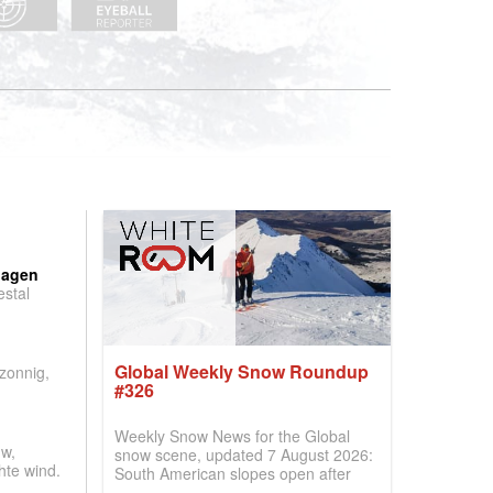
:
dagen
stal
.
Global Weekly Snow Roundup
 zonnig,
#326
Weekly Snow News for the Global
w,
snow scene, updated 7 August 2026:
hte wind.
South American slopes open after
huge snowfalls, New Zealand posts