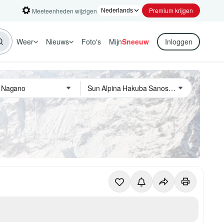
Premium krijgen
Meeteenheden wijzigen
Weer
Nieuws
Foto's
Mijn
Sneeuw
Inloggen