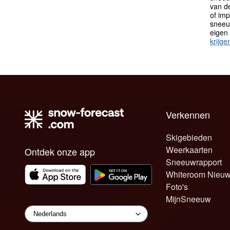
van de
of im
sneeu
eigen
krijge
Verkennen
Skigebieden
Weerkaarten
Ontdek onze app
Sneeuwrapport
Whiteroom Nieu
Foto's
MijnSneeuw