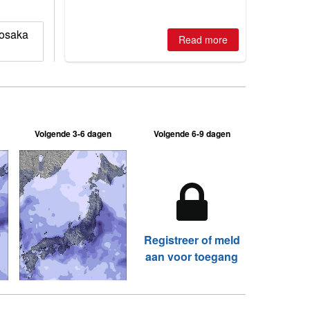
best conditions of season so far,
Australian areas open most terrain of
osaka
2026, northern hemisphere down to
Read more
two outdoor areas still open.
Volgende 3-6 dagen
Volgende 6-9 dagen
Registreer of meld
aan voor toegang