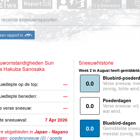
 recente sneeuwrapporten
een rapport in
uwomstandigheden Sun
Sneeuwhistorie
na Hakuba Sanosaka
Week 2 in August heeft gemiddeld
Bluebird-poeder
0.0
Verse sneeuw, mee
wdiepte op de top:
—
zonnig, lichte wind
uwdiepte beneden:
—
Poederdagen
0.0
Verse sneeuw, vrij
e verse sneeuw:
—
wat wind.
te sneeuwval:
7 Apr 2026
Bluebird-dagen
0.0
Gemiddelde sneeu
e skigebieden in
Japan - Nagano
meestal zonnig, lic
agen:
poedersneeuw (0)
/
goede