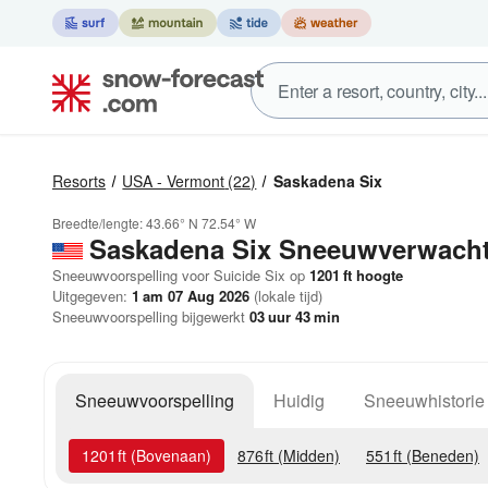
Resorts
USA - Vermont
(22)
Saskadena Six
Breedte/lengte:
43.66° N
72.54° W
Saskadena Six
Sneeuwverwacht
Sneeuwvoorspelling voor Suicide Six op
1201
ft
hoogte
Uitgegeven:
1 am 07 Aug 2026
(lokale tijd)
Sneeuwvoorspelling bijgewerkt
03
uur
43
min
Sneeuwvoorspelling
Huidig
Sneeuwhistorie
1201
ft
(Bovenaan)
876
ft
(Midden)
551
ft
(Beneden)