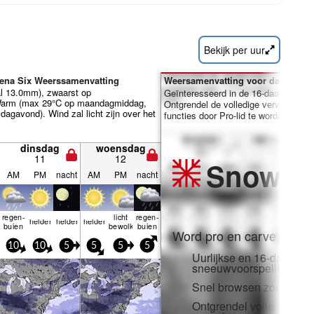
Bekijk per uur
ena Six Weerssamenvatting
Weersamenvatting voor dagen 7-1
al 13.0mm), zwaarst op
Geïnteresseerd in de 16-daagse ver
arm (max 29°C op maandagmiddag,
Ontgrendel de volledige verwachting
agavond). Wind zal licht zijn over het
functies door Pro-lid te worden.
dinsdag
woensdag
11
12
Snow
Pr
AM
PM
nacht
AM
PM
nacht
regen­
licht
regen­
helder
helder
helder
buien
bewolkt
buien
Word pro en carve uit:
10
10
5
5
5
5
Uurlijkse en 16-daagse
sneeuwvoorspellingen
Snel browsen zonder adv
Ontgrendel volledige to