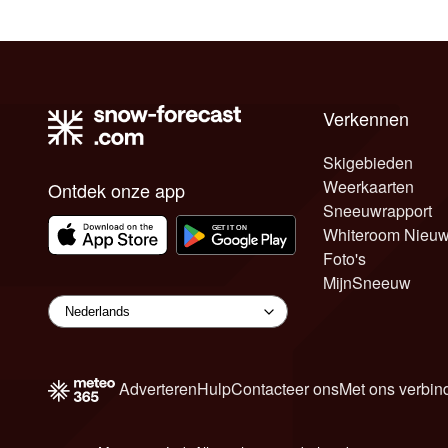
Verkennen
Skigebieden
Weerkaarten
Ontdek onze app
Sneeuwrapport
Whiteroom Nieu
Foto's
MijnSneeuw
Adverteren
Hulp
Contacteer ons
Met ons verbin