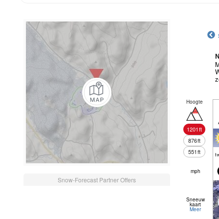
N
M
W
z
Hoogte
1201
ft
876
ft
551
ft
h
mph
Snow-Forecast Partner Offers
Sneeuw
kaart
Meer