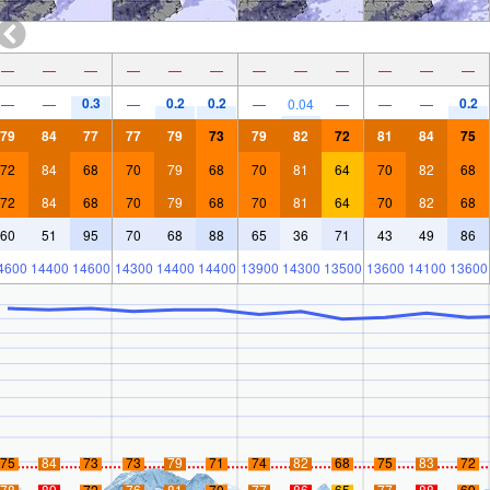
—
—
—
—
—
—
—
—
—
—
—
—
0.3
0.2
0.2
0.2
—
—
—
—
0.04
—
—
—
79
84
77
77
79
73
79
82
72
81
84
75
72
84
68
70
79
68
70
81
64
70
82
68
72
84
68
70
79
68
70
81
64
70
82
68
60
51
95
70
68
88
65
36
71
43
49
86
4600
14400
14600
14300
14400
14400
13900
14300
13500
13600
14100
13600
75
84
73
73
79
71
74
82
68
75
83
72
78
89
72
76
81
70
77
86
65
77
88
69