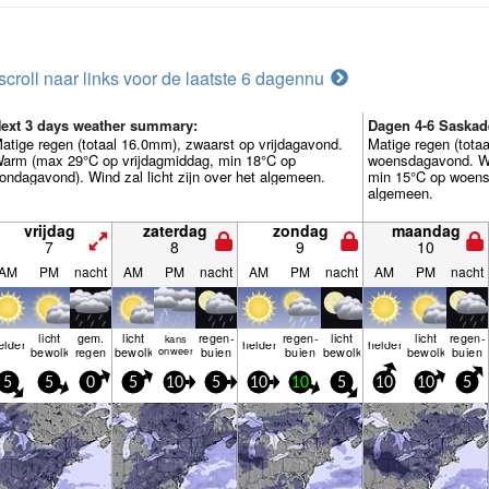
scroll naar links voor de laatste 6 dagen
nu
ext 3 days weather summary:
Dagen 4-6 Saskad
atige regen (totaal 16.0mm), zwaarst op vrijdagavond.
Matige regen (tota
arm (max 29°C op vrijdagmiddag, min 18°C op
woensdagavond. W
ondagavond). Wind zal licht zijn over het algemeen.
min 15°C op woensd
algemeen.
vrijdag
zaterdag
zondag
maandag
7
8
9
10
AM
PM
nacht
AM
PM
nacht
AM
PM
nacht
AM
PM
nacht
licht
gem.
licht
regen­
regen­
licht
licht
regen­
kans
elder
helder
helder
bewolkt
regen
bewolkt
onweer
buien
buien
bewolkt
bewolkt
buien
5
5
0
5
10
5
10
10
5
10
10
5