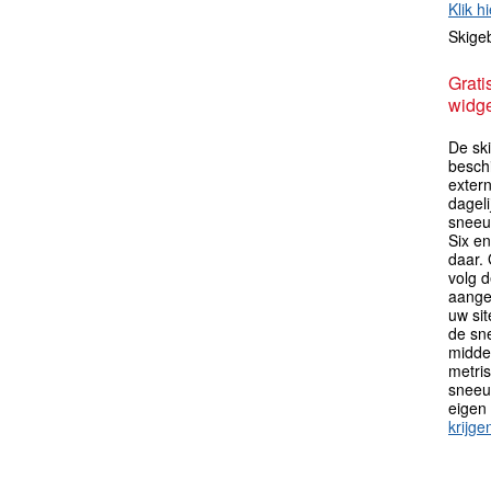
Klik hi
Skige
Grati
widge
De sk
besch
extern
dagel
sneeu
Six e
daar.
volg 
aange
uw sit
de sn
midden
metri
sneeu
eigen
krijge