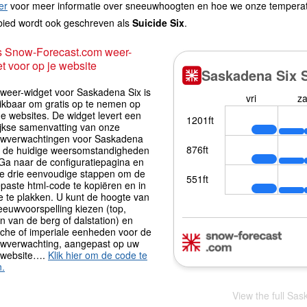
er
voor meer informatie over sneeuwhoogten en hoe we onze tempera
bied wordt ook geschreven als
Suicide Six
.
s Snow-Forecast.com weer-
t voor op je website
iweer-widget voor Saskadena Six is
ikbaar om gratis op te nemen op
e websites. De widget levert een
ijkse samenvatting van onze
wverwachtingen voor Saskadena
n de huidige weersomstandigheden
 Ga naar de configuratiepagina en
de drie eenvoudige stappen om de
paste html-code te kopiëren en in
e te plakken. U kunt de hoogte van
eeuwvoorspelling kiezen (top,
 van de berg of dalstation) en
sche of imperiale eenheden voor de
wverwachting, aangepast op uw
 website….
Klik hier om de code te
n.
View the full Sas