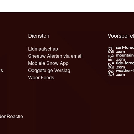
Diensten
Voorspel e
Lidmaatschap
Sneeuw Alerten via email
Mobiele Snow App
ws
Ooggetuige Verslag
Weer Feeds
den
Reactie