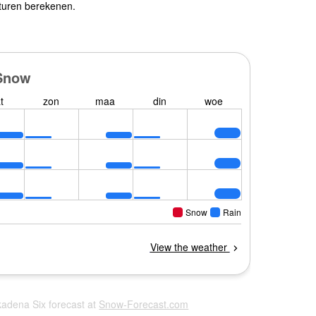
turen berekenen.
kadena Six forecast at
Snow-Forecast.com