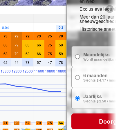
en web
Exclusieve ledenkorting
Meer dan 20 jaar
—
—
—
—
—
—
sneeuwgeschiedenis
0.3
0.04
—
—
—
—
Historische sneeuwgeg
73
79
72
73
75
70
68
79
63
66
75
59
68
79
63
66
75
59
Maandelijks
Wordt maandelijks verlengd
62
44
78
57
47
78
13800
12800
12500
11600
10800
10800
6 maanden
Slechts $ 4.17 / maand
Jaarlijks
Slechts $ 2.50 / maand
Doorgaan
71
79
67
70
75
64
73
84
66
73
79
65