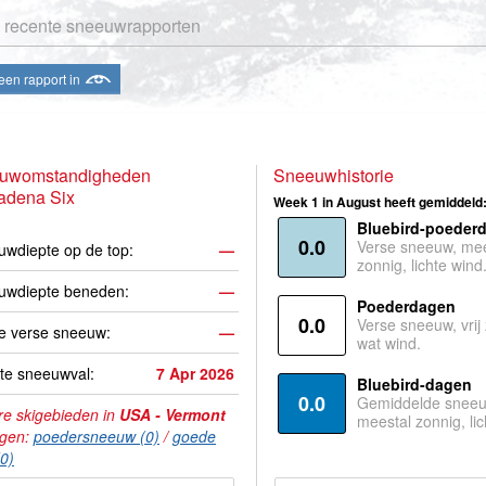
 recente sneeuwrapporten
een rapport in
uwomstandigheden
Sneeuwhistorie
adena Six
Week 1 in August heeft gemiddeld
Bluebird-poeder
0.0
Verse sneeuw, mee
wdiepte op de top:
—
zonnig, lichte wind
uwdiepte beneden:
—
Poederdagen
0.0
Verse sneeuw, vrij
e verse sneeuw:
—
wat wind.
te sneeuwval:
7 Apr 2026
Bluebird-dagen
0.0
Gemiddelde sneeu
e skigebieden in
USA - Vermont
meestal zonnig, lic
agen:
poedersneeuw (0)
/
goede
(0)