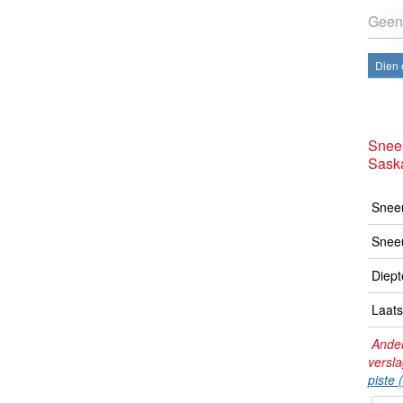
Geen
Dien 
Snee
Sask
Sneeu
Snee
Diept
Laats
Ander
versl
piste 