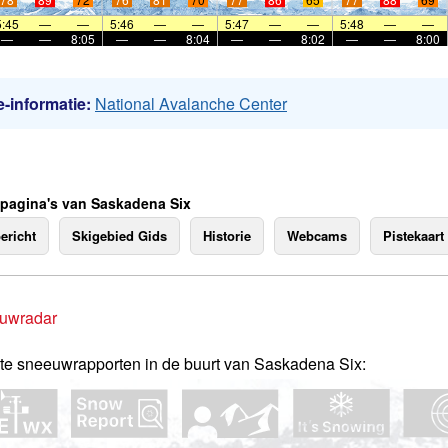
5:45
—
—
5:46
—
—
5:47
—
—
5:48
—
—
—
—
8:05
—
—
8:04
—
—
8:02
—
—
8:00
-informatie:
National Avalanche Center
 pagina's van Saskadena Six
ericht
Skigebied Gids
Historie
Webcams
Pistekaart
uwradar
te sneeuwrapporten in de buurt van Saskadena Six: