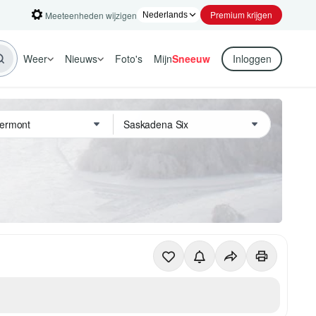
Premium krijgen
Meeteenheden wijzigen
Weer
Nieuws
Foto's
Mijn
Sneeuw
Inloggen