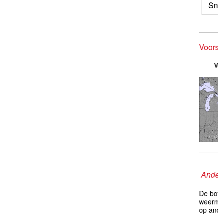
Sn
Voor
V
Ande
De bo
weerm
op an