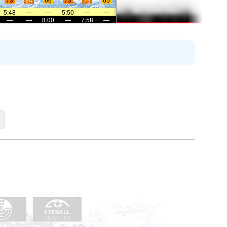
5:48
—
—
5:50
—
—
—
—
8:00
—
7:58
—