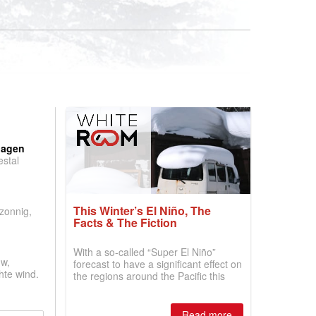
:
dagen
stal
.
This Winter’s El Niño, The
 zonnig,
Facts & The Fiction
With a so-called “Super El Niño”
w,
forecast to have a significant effect on
hte wind.
the regions around the Pacific this
winter, the question skiers are asking
is simple: book now or wait, and
where are the best odds?
Read more