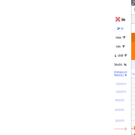
in
in
max
°
F
min
°
F
chill
°
F
Vocht.
%
Vriespunt
1
Niveau
ft
15000ft
12000ft
9000ft
6000ft
3000ft