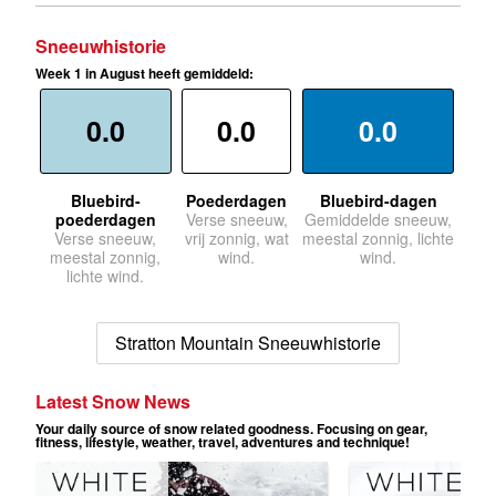
Sneeuwhistorie
Week 1 in August heeft gemiddeld:
0.0
0.0
0.0
Bluebird-
Poederdagen
Bluebird-dagen
poederdagen
Verse sneeuw,
Gemiddelde sneeuw,
Verse sneeuw,
vrij zonnig, wat
meestal zonnig, lichte
meestal zonnig,
wind.
wind.
lichte wind.
Stratton Mountain Sneeuwhistorie