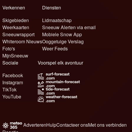
Verkennen
Diensten
Skigebieden
Lidmaatschap
Weerkaarten
Sneeuw Alerten via email
Sneeuwrapport
Mobiele Snow App
Whiteroom Nieuws
Ooggetuige Verslag
Foto's
Weer Feeds
MijnSneeuw
Sociale
Voorspel elk avontuur
Facebook
Instagram
TikTok
YouTube
Adverteren
Hulp
Contacteer ons
Met ons verbinden