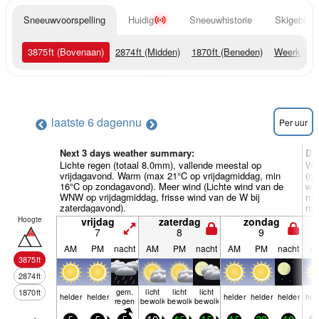
Sneeuwvoorspelling
Huidig
Sneeuwhistorie
Skigebied 
3875
ft
(Bovenaan)
2874
ft
(Midden)
1870
ft
(Beneden)
Weerkaart
laatste 6 dagen
nu
Per uur
Next 3 days weather summary:
Da
Lichte regen (totaal 8.0mm), vallende meestal op
Wa
vrijdagavond. Warm (max 21°C op vrijdagmiddag, min
(m
16°C op zondagavond). Meer wind (Lichte wind van de
woe
WNW op vrijdagmiddag, frisse wind van de W bij
ma
zaterdagavond).
ma
Hoogte
vrijdag
zaterdag
zondag
7
8
9
AM
PM
nacht
AM
PM
nacht
AM
PM
nacht
A
3875
ft
2874
ft
gem.
licht
licht
licht
1870
ft
helder
helder
helder
helder
helder
hel
regen
bewolkt
bewolkt
bewolkt