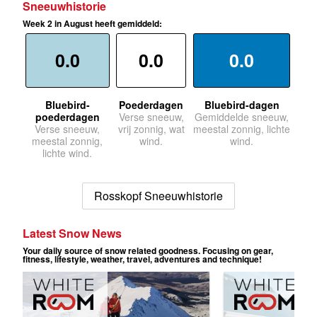
Sneeuwhistorie
Week 2 in August heeft gemiddeld:
0.0
0.0
0.0
Bluebird-
Poederdagen
Bluebird-dagen
poederdagen
Verse sneeuw,
Gemiddelde sneeuw,
Verse sneeuw,
vrij zonnig, wat
meestal zonnig, lichte
meestal zonnig,
wind.
wind.
lichte wind.
Rosskopf Sneeuwhistorie