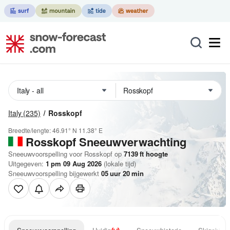
Italy
(235)
Rosskopf
Breedte/lengte:
46.91° N
11.38° E
Rosskopf
Sneeuwverwachting
Sneeuwvoorspelling voor Rosskopf op
7139
ft
hoogte
Uitgegeven:
1 pm 09 Aug 2026
(lokale tijd)
Sneeuwvoorspelling bijgewerkt
05
uur
20
min