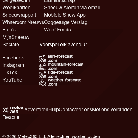
Weerkaarten
Sneeuw Alerten via email
Sneeuwrapport
Mobiele Snow App
Whiteroom Nieuws
Ooggetuige Verslag
Foto's
Weer Feeds
MijnSneeuw
Sociale
Voorspel elk avontuur
Facebook
Instagram
TikTok
YouTube
Adverteren
Hulp
Contacteer ons
Met ons verbinden
Reactie
© 2026 Meteo365 Ltd. Alle rechten voorbehouden
8