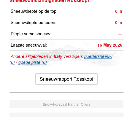
Sneeuwomstandigheden Rosskopf
Sneeuwdiepte op de top:
0
in
Sneeuwdiepte beneden:
0
in
Diepte verse sneeuw:
—
Laatste sneeuwval:
16 May 2026
Andere skigebieden in
Italy
verslagen:
poedersneeuw
(0)
/
goede piste (0)
Sneeuwrapport Rosskopf
Snow-Forecast Partner Offers