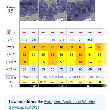
Sneeuw
kaart
Meer
in
—
—
—
—
—
—
—
—
—
0.6
0.1
0.1
0.3
0.04
—
0.04
0.04
—
0.
in
64
61
61
63
61
59
63
54
59
6
max
°
F
63
52
55
63
55
55
61
54
55
6
min
°
F
63
52
55
63
55
55
61
54
55
6
chill
°
F
55
78
55
55
76
62
65
69
61
6
Vocht.
%
Vriespunt
14600
14100
13900
14600
13900
13900
14400
14300
14100
144
Niveau
ft
—
—
6:03
—
—
6:05
—
—
6:07
—
8:36
—
—
8:34
—
—
8:31
—
Lawine-informatie:
European Avalanche Warning
Services (EAWS)