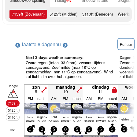
Sneeuwvoorspelling
Huidig
Sneeuwhistorie
Skigebied 
7139
ft
(Bovenaan)
5125
ft
(Midden)
3110
ft
(Beneden)
Weerkaart
laatste 6 dagen
nu
Per uur
Next 3 days weather summary:
Dagen 4-
Zware regen (totaal 33.0mm), zwaarst tijdens
Zware reg
zondagavond. Zeer milde (max 18°C op
donderda
zondagmiddag, min 11°C op zondagavond). Wind
woensdag
zal licht zijn over het algemeen.
zal licht 
Hoogte
zon
maandag
dinsdag
woen
9
10
11
1
PM
nacht
AM
PM
nacht
AM
PM
nacht
AM
P
7139
ft
5125
ft
regen­
licht
regen­
regen­
3110
ft
kans
kans
kans
kans
ka
helder
onweer
buien
bewolkt
onweer
buien
onweer
onweer
buien
onw
mph
5
0
5
0
5
5
5
5
5
5