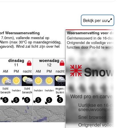
Bekijk per uur
orf Weerssamenvatting
Weersamenvatting voor dagen 7-1
al 7.0mm), vallende meestal op
Geïnteresseerd in de 16-daagse ver
Warm (max 30°C op maandagmiddag,
Ontgrendel de volledige verwachting
avond). Wind zal licht zijn over het
functies door Pro-lid te worden.
dinsdag
woensdag
11
12
Snow
Pr
AM
PM
nacht
AM
PM
nacht
licht
licht
regen­
helder
helder
helder
bewolkt
bewolkt
buien
Word pro en carve uit:
5
5
5
5
5
5
Uurlijkse en 16-daagse
sneeuwvoorspellingen
Snel browsen zonder adv
Ontgrendel volledige to