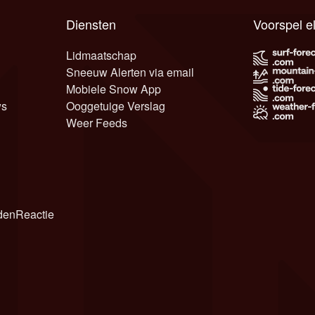
Diensten
Voorspel e
Lidmaatschap
Sneeuw Alerten via email
Mobiele Snow App
ws
Ooggetuige Verslag
Weer Feeds
den
Reactie