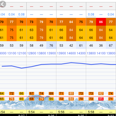
—
—
—
—
—
—
—
—
—
—
—
—
0.04
0.04
0.08
—
—
—
—
—
—
0.08
—
0.04
70
77
70
73
79
70
77
84
75
79
86
77
61
75
61
63
79
61
66
84
64
66
84
64
61
75
61
63
79
61
66
84
64
66
84
64
59
53
59
58
49
76
53
42
61
46
36
67
3000
13100
12100
12800
13800
13900
13900
14600
14300
13800
14100
13800
64
72
66
67
74
69
71
80
73
73
82
74
65
76
65
68
79
65
72
84
70
73
85
71
5:54
—
—
5:54
—
—
5:56
—
—
5:58
—
—
—
—
8:37
—
—
8:36
—
—
8:35
—
—
8:32