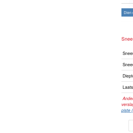
Dien 
Snee
Sneeu
Snee
Diept
Laats
Ander
versl
piste 