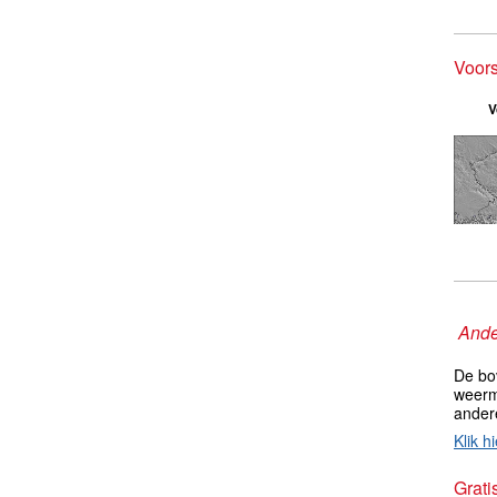
Voors
V
Ande
De bo
weerm
ander
Klik hi
Grati