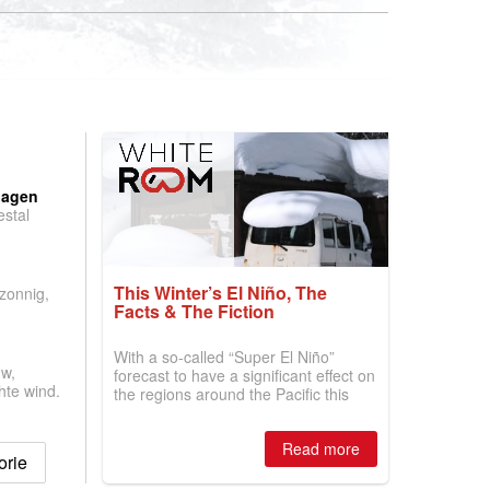
:
dagen
stal
.
This Winter’s El Niño, The
 zonnig,
Facts & The Fiction
With a so-called “Super El Niño”
w,
forecast to have a significant effect on
hte wind.
the regions around the Pacific this
winter, the question skiers are asking
is simple: book now or wait, and
Read more
where are the best odds?
orie