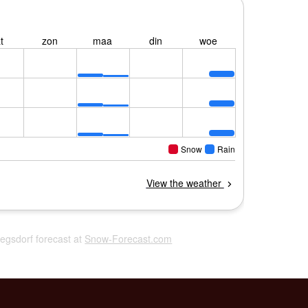
Siegsdorf forecast at
Snow-Forecast.com