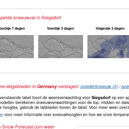
pelde sneeuwval in Siegsdorf
oorbije 7 dagen
Voorbije 3 dagen
Volgende 3 dagen
re skigebieden in
Germany
verslagen:
poedersneeuw (0)
/
goe
venstaande tabel toont de weersverwachting voor
Siegsdorf
op een sp
odellen berekenen sneeuwverwachtingen voor de top, midden en dals
e hoogtes, gebruik de tabbladen boven de tabel. Voor meer weer overz
er
voor meer informatie over sneeuwhoogten en hoe we onze tempera
s Snow-Forecast.com weer-