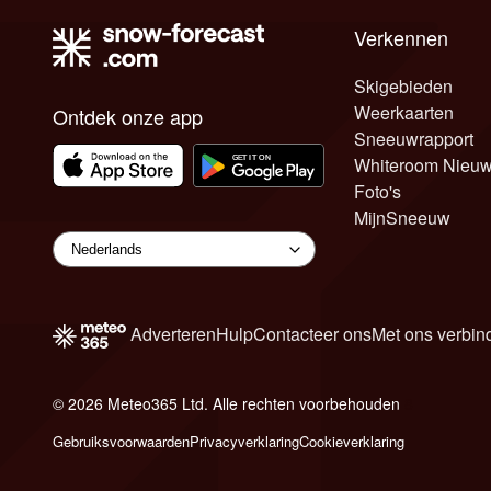
Verkennen
Skigebieden
Weerkaarten
Ontdek onze app
Sneeuwrapport
Whiteroom Nieu
Foto's
MijnSneeuw
Adverteren
Hulp
Contacteer ons
Met ons verbin
© 2026 Meteo365 Ltd. Alle rechten voorbehouden
8
Gebruiksvoorwaarden
Privacyverklaring
Cookieverklaring