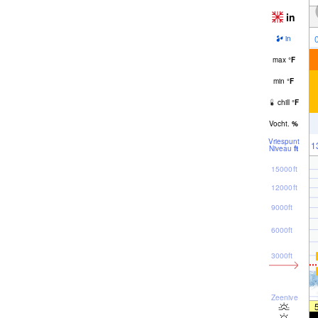
in
in
max
°
F
min
°
F
chill
°
F
Vocht.
%
Vriespunt
1
Niveau
ft
15000ft
12000ft
9000ft
6000ft
3000ft
Zeeniveau