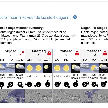
scroll naar links voor de laatste 6 dagen
nu
ext 3 days weather summary:
Dagen 4-6 Siegsd
ichte regen (totaal 4.0mm), vallende meestal op
Lichte regen (tota
rijdagochtend. Warm (max 29°C op zondagmiddag, min
maandagochtend. 
6°C op vrijdagochtend). Wind zal licht zijn over het
min 16°C op dinsdag
lgemeen.
algemeen.
vrijdag
zaterdag
zondag
maandag
7
8
9
10
AM
PM
nacht
AM
PM
nacht
AM
PM
nacht
AM
PM
nacht
egen­
regen­
licht
licht
regen­
kans
kans
helder
helder
helder
helder
helder
uien
onweer
buien
bewolkt
onweer
bewolkt
buien
5
5
0
5
5
5
5
5
5
5
5
5