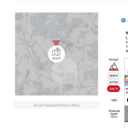
N
L
v
1
a
Hoogte
2690
ft
2379
ft
r
2067
ft
b
mph
Snow-Forecast Partner Offers
Sneeuw
kaart
Meer