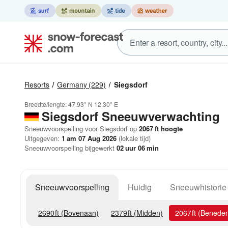
Resorts
Germany
(229)
Siegsdorf
Breedte/lengte:
47.93° N
12.30° E
Siegsdorf
Sneeuwverwachting
Sneeuwvoorspelling voor Siegsdorf op
2067
ft
hoogte
Uitgegeven:
1 am 07 Aug 2026
(lokale tijd)
Sneeuwvoorspelling bijgewerkt
02
uur
06
min
Sneeuwvoorspelling
Huidig
Sneeuwhistorie
2690
ft
(Bovenaan)
2379
ft
(Midden)
2067
ft
(Benede