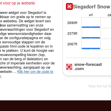
t voor op je website
weer-widget voor Siegsdorf is
ikbaar om gratis op te nemen op
e websites. De widget levert een
ijkse samenvatting van onze
wverwachtingen voor Siegsdorf en
idige weersomstandigheden daar.
ar de configuratiepagina en volg
ie eenvoudige stappen om de
paste html-code te kopiëren en in
e te plakken. U kunt de hoogte van
eeuwvoorspelling kiezen (top,
 van de berg of dalstation) en
sche of imperiale eenheden voor de
wverwachting, aangepast op uw
 website….
Klik hier om de code te
n.
View the full 