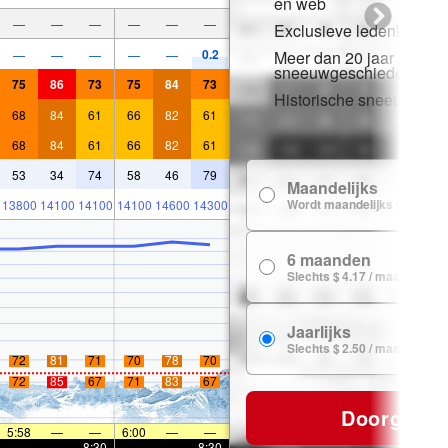
en web
—
—
—
—
—
—
Exclusieve ledenkorting
0.2
—
—
—
—
—
Meer dan 20 jaar
sneeuwgeschiedenis
75
86
73
75
84
73
Historische sneeuwgeg
68
84
61
66
82
61
68
84
61
66
82
61
53
34
74
58
46
79
Maandelijks
Wordt maandelijks verlengd
13800
14100
14100
14100
14600
14300
6 maanden
Slechts $ 4.17 / maand
Jaarlijks
Slechts $ 2.50 / maand
72
81
71
70
78
70
72
85
67
71
83
67
Doorgaan
5:58
—
—
6:00
—
—
—
—
8:30
—
—
8:30