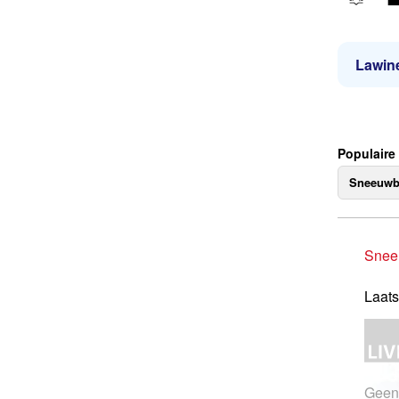
Lawine
Populaire
Sneeuwb
Snee
Laats
Geen