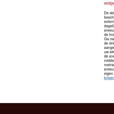
widge
De ski
besch
extern
dagel
sneeu
de hu
Ga na
de dr
aange
uw sit
de sn
midden
metri
sneeu
eigen
krijge