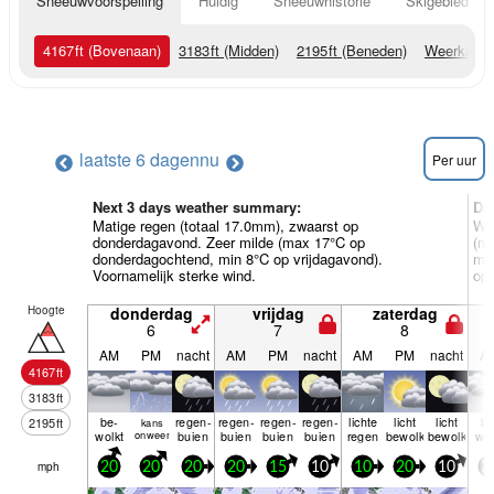
Sneeuwvoorspelling
Huidig
Sneeuwhistorie
Skigebied Inf
4167
ft
(Bovenaan)
3183
ft
(Midden)
2195
ft
(Beneden)
Weerkaart
laatste 6 dagen
nu
Per uur
Next 3 days weather summary:
Da
Matige regen (totaal 17.0mm), zwaarst op
Wat
donderdagavond. Zeer milde (max 17°C op
(m
donderdagochtend, min 8°C op vrijdagavond).
ma
Voornamelijk sterke wind.
op
Hoogte
donderdag
vrijdag
zaterdag
6
7
8
AM
PM
nacht
AM
PM
nacht
AM
PM
nacht
A
4167
ft
3183
ft
be­
regen­
regen­
regen­
regen­
lichte
licht
licht
be
2195
ft
kans
wolkt
onweer
buien
buien
buien
buien
regen
bewolkt
bewolkt
wol
mph
20
20
20
20
15
10
10
20
10
3