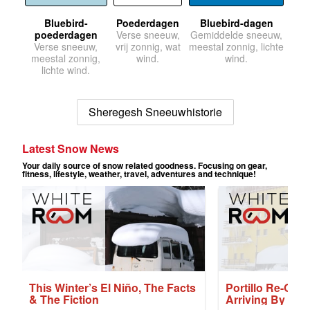
Bluebird-
Poederdagen
Bluebird-dagen
poederdagen
Verse sneeuw,
Gemiddelde sneeuw,
Verse sneeuw,
vrij zonnig, wat
meestal zonnig, lichte
meestal zonnig,
wind.
wind.
lichte wind.
Sheregesh Sneeuwhistorie