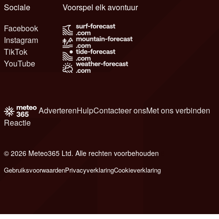
Sociale
Voorspel elk avontuur
Facebook
Instagram
TikTok
YouTube
Adverteren
Hulp
Contacteer ons
Met ons verbinden
Reactie
© 2026 Meteo365 Ltd. Alle rechten voorbehouden
8
Gebruiksvoorwaarden
Privacyverklaring
Cookieverklaring