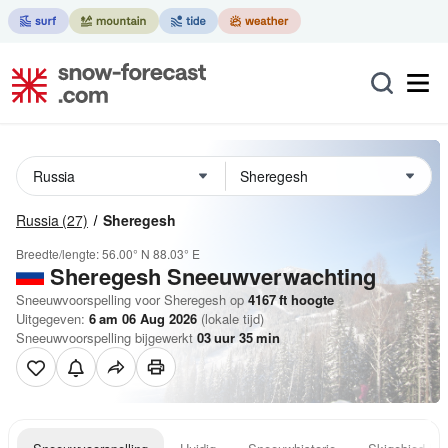
Russia
(27)
Sheregesh
Breedte/lengte:
56.00° N
88.03° E
Sheregesh
Sneeuwverwachting
Sneeuwvoorspelling voor Sheregesh op
4167
ft
hoogte
Uitgegeven:
6 am 06 Aug 2026
(lokale tijd)
Sneeuwvoorspelling bijgewerkt
03
uur
35
min