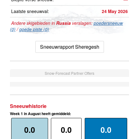
Laatste sneeuwval:
24 May 2026
Andere skigebieden in
Russia
verslagen:
poedersneeuw
(0)
/
goede piste (0)
Sneeuwrapport Sheregesh
Snow-Forecast Partner Offers
Sneeuwhistorie
Week 1 in August heeft gemiddeld:
0.0
0.0
0.0