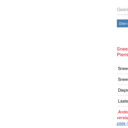
Geen
Dien 
Snee
Pierr
Sneeu
Snee
Diept
Laats
Ander
versl
piste 