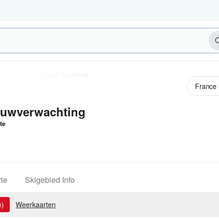
uwverwachting
te
ie
Skigebied Info
n)
Weerkaarten