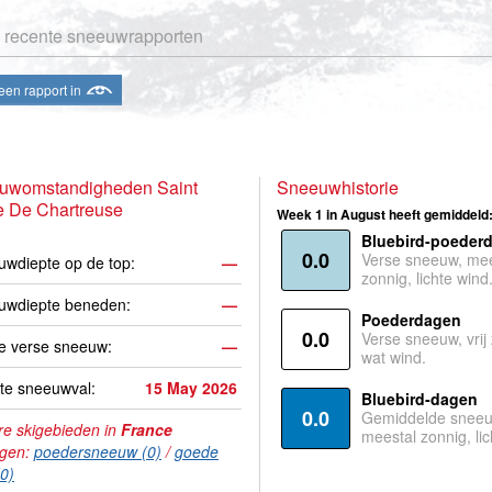
 recente sneeuwrapporten
een rapport in
uwomstandigheden Saint
Sneeuwhistorie
e De Chartreuse
Week 1 in August heeft gemiddeld
Bluebird-poeder
0.0
Verse sneeuw, mee
wdiepte op de top:
—
zonnig, lichte wind
uwdiepte beneden:
—
Poederdagen
0.0
Verse sneeuw, vrij
e verse sneeuw:
—
wat wind.
te sneeuwval:
15 May 2026
Bluebird-dagen
0.0
Gemiddelde sneeu
e skigebieden in
France
meestal zonnig, lic
agen:
poedersneeuw (0)
/
goede
(0)