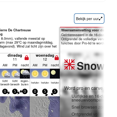
Bekijk per uur
ierre De Chartreuse
Weersamenvatting voor dagen 7-1
ng
Geïnteresseerd in de 16-daagse ver
al 8.0mm), vallende meestal op
Ontgrendel de volledige verwachting
rm (max 29°C op maandagmiddag,
functies door Pro-lid te worden.
gavond). Wind zal licht zijn over het
dinsdag
woensdag
11
12
Snow
Pr
AM
PM
nacht
AM
PM
nacht
licht
licht
regen­
helder
helder
helder
bewolkt
bewolkt
buien
Word pro en carve uit:
0
5
0
0
5
5
Uurlijkse en 16-daagse
sneeuwvoorspellingen
Snel browsen zonder adv
Ontgrendel volledige to