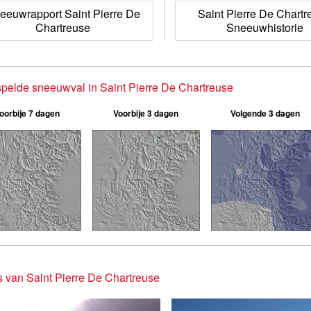
eeuwrapport Saint Pierre De
Saint Pierre De Chartr
Chartreuse
Sneeuwhistorie
pelde sneeuwval in Saint Pierre De Chartreuse
oorbije 7 dagen
Voorbije 3 dagen
Volgende 3 dagen
s van Saint Pierre De Chartreuse