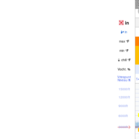
in
in
max
°
F
min
°
F
chill
°
F
Vocht.
%
Vriespunt
1
Niveau
ft
15000ft
12000ft
9000ft
6000ft
3000ft