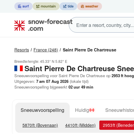
Resorts
France
(248)
Saint Pierre De Chartreuse
Breedte/lengte:
45.33° N
5.82° E
Saint Pierre De Chartreuse
Snee
Sneeuwvoorspelling voor Saint Pierre De Chartreuse op
2953
ft
hoog
Uitgegeven:
7 am 07 Aug 2026
(lokale tijd)
Sneeuwvoorspelling bijgewerkt
02
uur
49
min
Sneeuwvoorspelling
Huidig
Sneeuwhistor
5870
ft
(Bovenaan)
4410
ft
(Midden)
2953
ft
(Benede