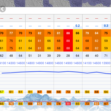
—
—
—
—
—
—
—
—
—
—
—
—
0.2
0.3
—
—
—
—
—
—
—
—
—
—
70
77
70
73
82
75
81
88
66
79
84
75
61
75
61
64
81
66
68
88
64
68
82
59
61
75
61
64
81
66
68
88
64
68
82
59
62
48
64
51
31
39
29
28
64
48
40
71
4100
14300
14600
14800
14900
14800
14600
14900
14600
14100
14600
13900
57
61
61
61
67
69
68
73
64
64
68
64
65
76
65
69
82
71
74
88
65
73
83
67