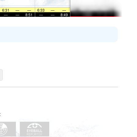
6:31
—
—
6:33
—
—
—
—
8:51
—
—
8:49
: