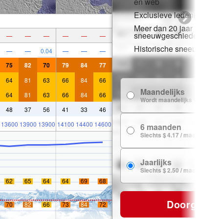
en web
Exclusieve ledenkorting
Meer dan 20 jaar
sneeuwgeschiedenis
—
—
—
—
—
—
Historische sneeuwgeg
—
—
0.04
—
—
—
75
82
70
79
84
77
64
81
63
66
84
66
Maandelijks
64
81
63
66
84
66
Wordt maandelijks verlengd
48
37
56
41
33
46
13600
13900
13900
14100
14400
14600
6 maanden
Slechts $ 4.17 / maand
Jaarlijks
Slechts $ 2.50 / maand
62
65
64
64
69
68
Doorgaan
70
82
66
73
84
72