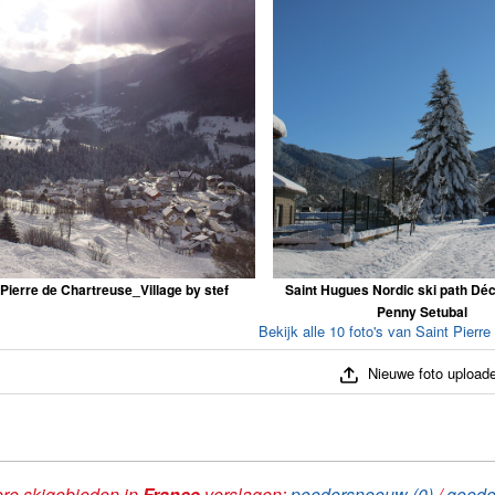
 Pierre de Chartreuse_Village by stef
Saint Hugues Nordic ski path Déc
Penny Setubal
Bekijk alle 10 foto's van Saint Pierr
Nieuwe foto upload
re skigebieden in
France
verslagen:
poedersneeuw (0)
/
goede 