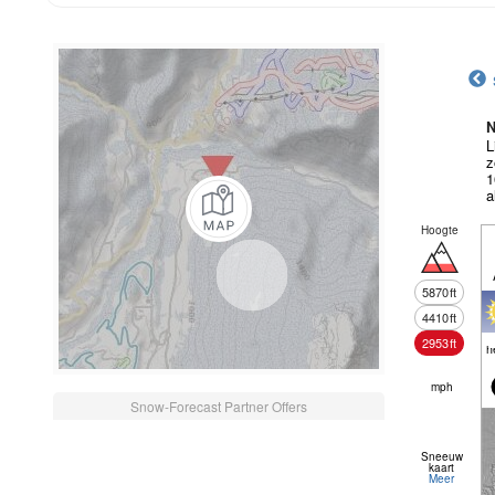
N
L
z
1
a
Hoogte
5870
ft
4410
ft
2953
ft
h
mph
Snow-Forecast Partner Offers
Sneeuw
kaart
Meer