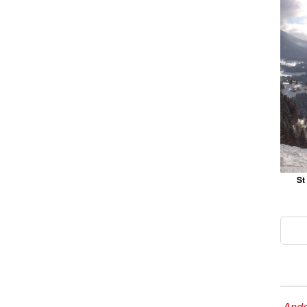
St
Ande