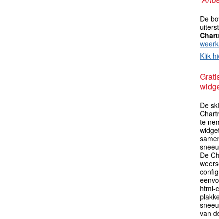
De bo
uiter
Chart
weerk
Klik hi
Grati
widge
De ski
Chart
te ne
widget
samen
sneeu
De Ch
weers
config
eenvo
html-c
plakk
sneeu
van de