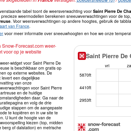
venstaande tabel toont de weersverwachting voor
Saint Pierre De Ch
st precieze weermodellen berekenen sneeuwverwachtingen voor de top,
reuse
. Voor weersverwachtingen op andere hoogtes, gebruik de tabbla
aart van France
.
er
voor meer informatie over sneeuwhoogten en hoe we onze tempera
s Snow-Forecast.com weer-
t voor op je website
weer-widget voor Saint Pierre De
reuse is beschikbaar om gratis op
men op externe websites. De
 levert een dagelijkse
vatting van onze
wverwachtingen voor Saint Pierre
artreuse en de huidige
omstandigheden daar. Ga naar de
uratiepagina en volg de drie
udige stappen om de aangepaste
ode te kopiëren en in uw site te
en. U kunt de hoogte van de
wvoorspelling kiezen (top, midden
 berg of dalstation) en metrische