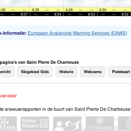
6:26
—
—
6:28
—
—
6:28
—
—
6:30
—
—
—
—
8:57
—
—
8:54
—
—
8:53
—
—
8:52
-informatie:
European Avalanche Warning Services (EAWS)
 pagina's van Saint Pierre De Chartreuse
ericht
Skigebied Gids
Historie
Webcams
Pistekaart
uwradar
te sneeuwrapporten in de buurt van Saint Pierre De Chartreuse