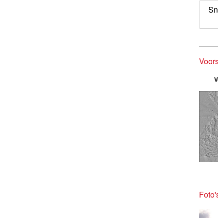
Sn
Voors
V
Foto'