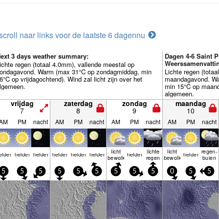
scroll naar links voor de laatste 6 dagen
nu
ext 3 days weather summary:
Dagen 4-6 Saint P
Weerssamenvatti
ichte regen (totaal 4.0mm), vallende meestal op
ondagavond. Warm (max 31°C op zondagmiddag, min
Lichte regen (tota
6°C op vrijdagochtend). Wind zal licht zijn over het
maandagavond. Wa
lgemeen.
min 15°C op maanda
algemeen.
vrijdag
zaterdag
zondag
maandag
7
8
9
10
AM
PM
nacht
AM
PM
nacht
AM
PM
nacht
AM
PM
nacht
licht
lichte
licht
regen­
elder
helder
helder
helder
helder
helder
helder
helder
bewolkt
regen
bewolkt
buien
5
5
5
5
5
5
5
5
5
0
5
5