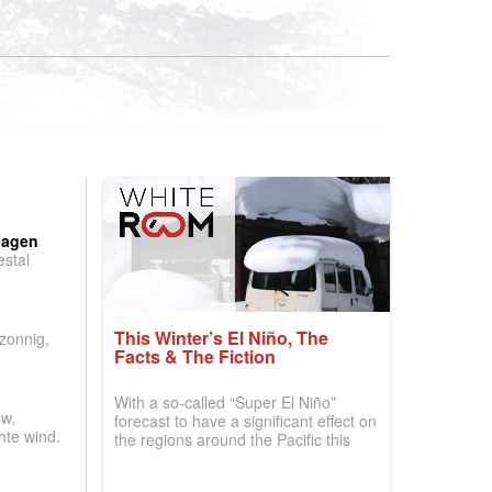
:
dagen
stal
.
This Winter’s El Niño, The
 zonnig,
Facts & The Fiction
With a so-called “Super El Niño”
w,
forecast to have a significant effect on
hte wind.
the regions around the Pacific this
winter, the question skiers are asking
is simple: book now or wait, and