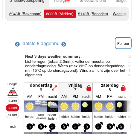
Sneeuwvoorspelling
Huidig
Sneeuwhistorie
Skigebied 
6943
ft
(Bovenaan)
6030
ft
(Midden)
5118
ft
(Beneden)
Weerkaarte
laatste 6 dagen
nu
Per uur
Next 3 days weather summary:
Da
Lichte regen (totaal 2.0mm), vallende meestal op
Lic
donderdagmiddag. Warm (max 23°C op donderdagmiddag,
ma
min 15°C op donderdagavond). Wind zal licht zijn over het
16°
algemeen.
al
Hoogte
donderdag
vrijdag
zaterdag
6
7
8
AM
PM
nacht
AM
PM
nacht
AM
PM
nacht
A
6943
ft
6030
ft
regen­
5118
ft
kans
helder
helder
helder
helder
helder
helder
helder
hel
onweer
buien
mph
5
5
5
5
5
5
5
5
5
5