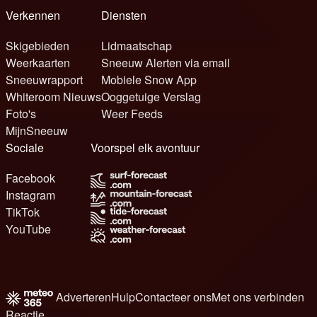
Verkennen
Diensten
Skigebieden
Lidmaatschap
Weerkaarten
Sneeuw Alerten via email
Sneeuwrapport
Mobiele Snow App
Whiteroom Nieuws
Ooggetuige Verslag
Foto's
Weer Feeds
MijnSneeuw
Sociale
Voorspel elk avontuur
Facebook
Instagram
TikTok
YouTube
Adverteren
Hulp
Contacteer ons
Met ons verbinden
Reactie