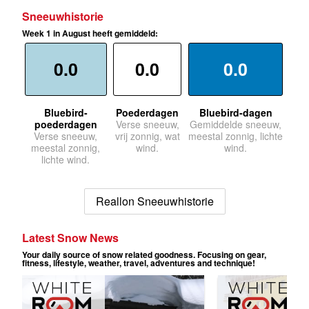
Sneeuwhistorie
Week 1 in August heeft gemiddeld:
0.0
0.0
0.0
Bluebird-
Poederdagen
Bluebird-dagen
poederdagen
Verse sneeuw,
Gemiddelde sneeuw,
Verse sneeuw,
vrij zonnig, wat
meestal zonnig, lichte
meestal zonnig,
wind.
wind.
lichte wind.
Reallon Sneeuwhistorie