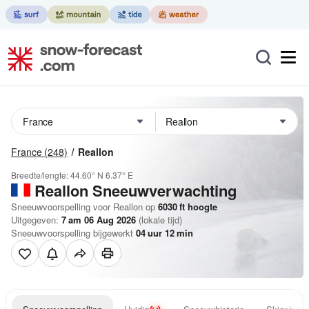
France
(248)
Reallon
Breedte/lengte:
44.60° N
6.37° E
Reallon
Sneeuwverwachting
Sneeuwvoorspelling voor Reallon op
6030
ft
hoogte
Uitgegeven:
7 am 06 Aug 2026
(lokale tijd)
Sneeuwvoorspelling bijgewerkt
04
uur
12
min