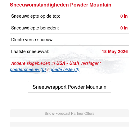
Sneeuwomstandigheden Powder Mountain
Sneeuwdiepte op de top:
0
in
Sneeuwdiepte beneden:
0
in
Diepte verse sneeuw:
—
Laatste sneeuwval:
18 May 2026
Andere skigebieden in
USA - Utah
verslagen:
poedersneeuw (0)
/
goede piste (0)
Sneeuwrapport Powder Mountain
Snow-Forecast Partner Offers