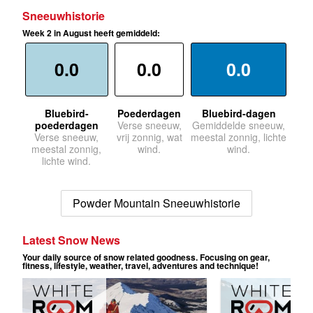
Sneeuwhistorie
Week 2 in August heeft gemiddeld:
0.0
0.0
0.0
Bluebird-
Poederdagen
Bluebird-dagen
poederdagen
Verse sneeuw,
Gemiddelde sneeuw,
Verse sneeuw,
vrij zonnig, wat
meestal zonnig, lichte
meestal zonnig,
wind.
wind.
lichte wind.
Powder Mountain Sneeuwhistorie