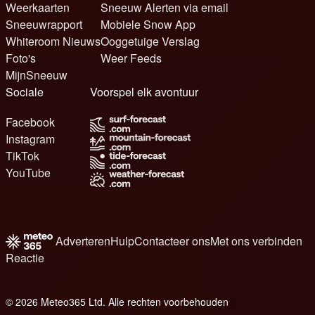
Weerkaarten
Sneeuw Alerten via email
Sneeuwrapport
Mobiele Snow App
Whiteroom Nieuws
Ooggetuige Verslag
Foto's
Weer Feeds
MijnSneeuw
Sociale
Voorspel elk avontuur
Facebook
Instagram
TikTok
YouTube
Adverteren
Hulp
Contacteer ons
Met ons verbinden
Reactie
© 2026 Meteo365 Ltd. Alle rechten voorbehouden
8