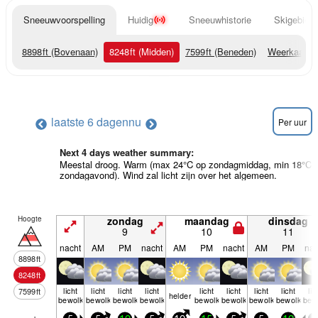
Sneeuwvoorspelling
Huidig
Sneeuwhistorie
Skigebied 
8898
ft
(Bovenaan)
8248
ft
(Midden)
7599
ft
(Beneden)
Weerkaarte
laatste 6 dagen
nu
Per uur
Next 4 days weather summary:
Meestal droog. Warm (max 24°C op zondagmiddag, min 18°C 
zondagavond). Wind zal licht zijn over het algemeen.
Hoogte
zondag
maandag
dinsdag
9
10
11
nacht
AM
PM
nacht
AM
PM
nacht
AM
PM
nac
8898
ft
8248
ft
licht
licht
licht
licht
licht
licht
licht
licht
lic
7599
ft
helder
bewolkt
bewolkt
bewolkt
bewolkt
bewolkt
bewolkt
bewolkt
bewolkt
bew