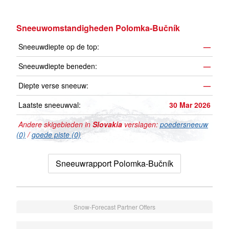
Sneeuwomstandigheden Polomka-Bučník
Sneeuwdiepte op de top:
—
Sneeuwdiepte beneden:
—
Diepte verse sneeuw:
—
Laatste sneeuwval:
30 Mar 2026
Andere skigebieden in
Slovakia
verslagen:
poedersneeuw
(0)
/
goede piste (0)
Sneeuwrapport Polomka-Bučník
Snow-Forecast Partner Offers