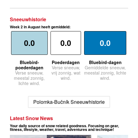
Sneeuwhistorie
Week 2 in August heeft gemiddeld:
0.0
0.0
0.0
Bluebird-
Poederdagen
Bluebird-dagen
poederdagen
Verse sneeuw,
Gemiddelde sneeuw,
Verse sneeuw,
vrij zonnig, wat
meestal zonnig, lichte
meestal zonnig,
wind.
wind.
lichte wind.
Polomka-Bučník Sneeuwhistorie