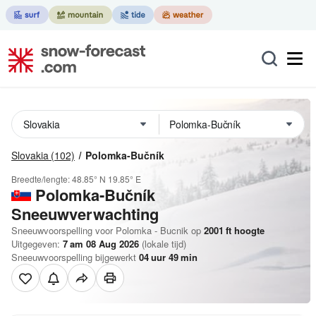
Slovakia
(102)
Polomka-Bučník
Breedte/lengte:
48.85° N
19.85° E
Polomka-Bučník
Sneeuwverwachting
Sneeuwvoorspelling voor Polomka - Bucnik op
2001
ft
hoogte
Uitgegeven:
7 am 08 Aug 2026
(lokale tijd)
Sneeuwvoorspelling bijgewerkt
04
uur
49
min