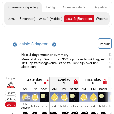
Sneeuwvoorspelling
Huidig
Sneeuwhistorie
Skigebied Inf
2969
ft
(Bovenaan)
2487
ft
(Midden)
2001
ft
(Beneden)
Weerkaarte
laatste 6 dagen
nu
Per uur
Next 3 days weather summary:
Da
Meestal droog. Warm (max 30°C op maandagmiddag, min
Me
12°C op zaterdagavond). Wind zal licht zijn over het
12°
algemeen.
al
Hoogte
zaterdag
zondag
maandag
8
9
10
AM
PM
nacht
AM
PM
nacht
AM
PM
nacht
A
2969
ft
2487
ft
licht
2001
ft
helder
helder
helder
helder
helder
helder
helder
helder
hel
bewolkt