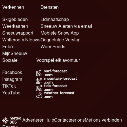
Verkennen
Diensten
Skigebieden
Lidmaatschap
Weerkaarten
Sneeuw Alerten via email
Sneeuwrapport
Mobiele Snow App
Whiteroom Nieuws
Ooggetuige Verslag
Foto's
Weer Feeds
MijnSneeuw
Sociale
Voorspel elk avontuur
Facebook
Instagram
TikTok
YouTube
Adverteren
Hulp
Contacteer ons
Met ons verbinden
Reactie