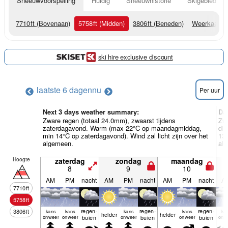
Sneeuwvoorspelling
Huidig
Sneeuwhistorie
Skigebied Inf
7710
ft
(Bovenaan)
5758
ft
(Midden)
3806
ft
(Beneden)
Weerkaarte
ski hire exclusive discount
laatste 6 dagen
nu
Per uur
Next 3 days weather summary:
Da
Zware regen (totaal 24.0mm), zwaarst tijdens
Zwa
zaterdagavond. Warm (max 22°C op maandagmiddag,
di
min 14°C op zaterdagavond). Wind zal licht zijn over het
13°
algemeen.
al
Hoogte
zaterdag
zondag
maandag
8
9
10
AM
PM
nacht
AM
PM
nacht
AM
PM
nacht
A
7710
ft
5758
ft
regen­
regen­
regen­
3806
ft
kans
kans
kans
kans
ka
helder
helder
onweer
onweer
buien
onweer
buien
onweer
buien
onw