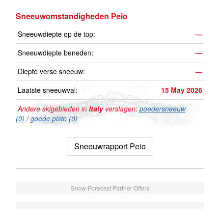
Sneeuwomstandigheden Peio
Sneeuwdiepte op de top:
—
Sneeuwdiepte beneden:
—
Diepte verse sneeuw:
—
Laatste sneeuwval:
15 May 2026
Andere skigebieden in
Italy
verslagen:
poedersneeuw
(0)
/
goede piste (0)
Sneeuwrapport Peio
Snow-Forecast Partner Offers