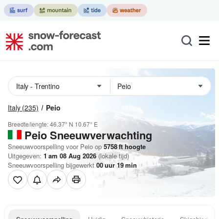
Italy
(235)
Peio
Breedte/lengte:
46.37° N
10.67° E
Peio
Sneeuwverwachting
Sneeuwvoorspelling voor Peio op
5758
ft
hoogte
Uitgegeven:
1 am 08 Aug 2026
(lokale tijd)
Sneeuwvoorspelling bijgewerkt
00
uur
19
min