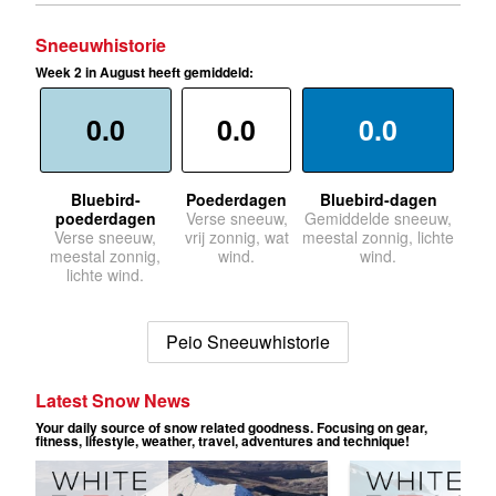
Sneeuwhistorie
Week 2 in August heeft gemiddeld:
0.0
0.0
0.0
Bluebird-
Poederdagen
Bluebird-dagen
poederdagen
Verse sneeuw,
Gemiddelde sneeuw,
Verse sneeuw,
vrij zonnig, wat
meestal zonnig, lichte
meestal zonnig,
wind.
wind.
lichte wind.
Peio Sneeuwhistorie