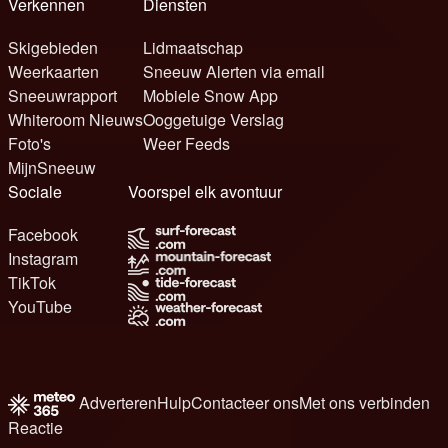
Verkennen
Diensten
Skigebieden
Lidmaatschap
Weerkaarten
Sneeuw Alerten via email
Sneeuwrapport
Mobiele Snow App
Whiteroom Nieuws
Ooggetuige Verslag
Foto's
Weer Feeds
MijnSneeuw
Sociale
Voorspel elk avontuur
Facebook
Instagram
TikTok
YouTube
Adverteren
Hulp
Contacteer ons
Met ons verbinden
Reactie