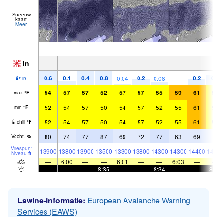
Sneeuw
kaart
Meer
in
—
—
—
—
—
—
—
—
—
0.6
0.1
0.4
0.8
0.2
0.2
0.
0.04
0.08
—
in
54
57
57
52
57
57
55
59
61
5
max
°
F
52
54
57
50
54
57
52
55
61
5
min
°
F
52
54
57
50
54
57
52
55
61
5
chill
°
F
80
74
77
87
69
72
77
63
69
7
Vocht.
%
Vriespunt
13900
13800
13900
13500
13300
13800
14300
14300
14400
143
Niveau
ft
—
6:00
—
—
6:01
—
—
6:03
—
—
—
—
8:35
—
—
8:34
—
—
8:
Lawine-informatie:
European Avalanche Warning
Services (EAWS)