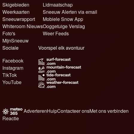
Skigebieden
Lidmaatschap
Weerkaarten
Sneeuw Alerten via email
Sneeuwrapport
Mobiele Snow App
Whiteroom Nieuws
Ooggetuige Verslag
Foto's
Weer Feeds
MijnSneeuw
Sociale
Voorspel elk avontuur
Facebook
Instagram
TikTok
YouTube
Adverteren
Hulp
Contacteer ons
Met ons verbinden
Reactie