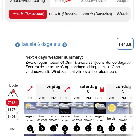
Sneeuwvoorspelling
Huidig
Sneeuwhistorie
Skigebied 
7218
ft
(Bovenaan)
6857
ft
(Midden)
6496
ft
(Beneden)
Weerkaart
laatste 6 dagen
nu
Per uur
Next 4 days weather summary:
Zware regen (totaal 61.0mm), zwaarst tijdens donderdagavond.
Zeer milde (max 16°C op zondagmiddag, min 10°C op
vrijdagavond). Wind zal licht zijn over het algemeen.
Hoogte
vrijdag
zaterdag
zondag
7
8
9
nacht
AM
PM
nacht
AM
PM
nacht
AM
PM
nac
7218
ft
6857
ft
regen­
zware
regen­
reg
6496
ft
kans
kans
kans
kans
kans
helder
buien
onweer
onweer
regen
onweer
onweer
buien
onweer
bui
mph
5
5
5
5
5
5
0
0
5
5