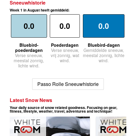
Sneeuwhistorie
Week 1 in August heeft gemiddeld:
0.0
0.0
0.0
Bluebird-
Poederdagen
Bluebird-dagen
poederdagen
Verse sneeuw,
Gemiddelde sneeuw,
Verse sneeuw,
vrij zonnig, wat
meestal zonnig, lichte
meestal zonnig,
wind.
wind.
lichte wind.
Passo Rolle Sneeuwhistorie