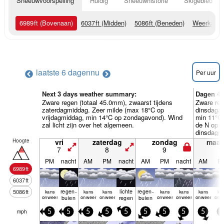
Sneeuwvoorspelling
Huidig
Sneeuwhistorie
Skigebied Inf
6989
ft
(Bovenaan)
6037
ft
(Midden)
5086
ft
(Beneden)
Weerkaart
laatste 6 dagen
nu
Per uur
Next 3 days weather summary:
Dagen 4-
Zware regen (totaal 45.0mm), zwaarst tijdens
Zware reg
zaterdagmiddag. Zeer milde (max 18°C op
dinsdaga
vrijdagmiddag, min 14°C op zondagavond). Wind
min 11°C 
zal licht zijn over het algemeen.
de N op m
dinsdagmi
Hoogte
vri
zaterdag
zondag
maa
7
8
9
1
PM
nacht
AM
PM
nacht
AM
PM
nacht
AM
P
6989
ft
6037
ft
regen­
lichte
regen­
5086
ft
kans
kans
kans
kans
kans
kans
ka
onweer
buien
onweer
onweer
regen
buien
onweer
onweer
onweer
onw
mph
5
5
5
5
5
5
5
5
5
5