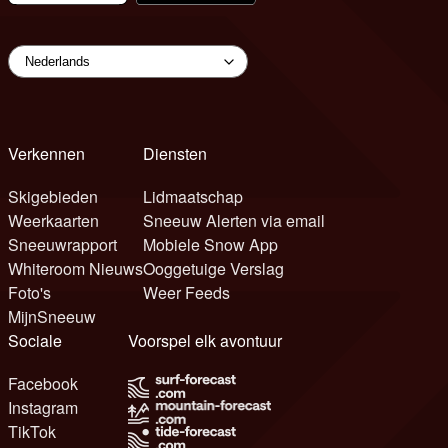
Verkennen
Diensten
Skigebieden
Lidmaatschap
Weerkaarten
Sneeuw Alerten via email
Sneeuwrapport
Mobiele Snow App
Whiteroom Nieuws
Ooggetuige Verslag
Foto's
Weer Feeds
MijnSneeuw
Sociale
Voorspel elk avontuur
Facebook
Instagram
TikTok