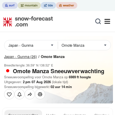
Japan - Gunma
(26)
Omote Manza
Breedte/lengte:
36.59° N
138.52° E
Omote Manza
Sneeuwverwachting
Sneeuwvoorspelling voor Omote Manza op
6989
ft
hoogte
Uitgegeven:
2 pm 07 Aug 2026
(lokale tijd)
Sneeuwvoorspelling bijgewerkt
02
uur
14
min