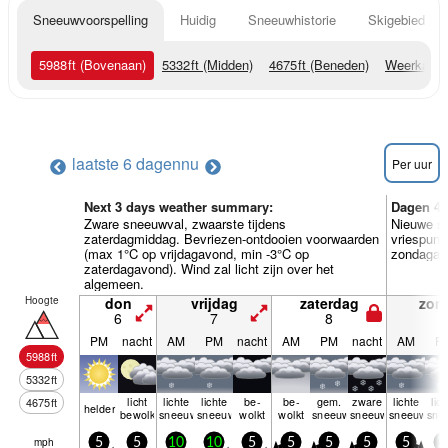
Sneeuwvoorspelling
Huidig
Sneeuwhistorie
Skigebied Inf
5988
ft
(Bovenaan)
5332
ft
(Midden)
4675
ft
(Beneden)
Weerkaart
laatste 6 dagen
nu
Per uur
Next 3 days weather summary:
Dagen 4-
Zware sneeuwval, zwaarste tijdens
Nieuwe sn
zaterdagmiddag. Bevriezen-ontdooien voorwaarden
vriespunt
(max 1°C op vrijdagavond, min -3°C op
zondagavo
zaterdagavond). Wind zal licht zijn over het
algemeen.
Hoogte
don
vrijdag
zaterdag
zon
6
7
8
9
PM
nacht
AM
PM
nacht
AM
PM
nacht
AM
P
5988
ft
5332
ft
licht
lichte
lichte
be­
be­
gem.
zware
lichte
lic
4675
ft
helder
bewolkt
sneeuw
sneeuw
wolkt
wolkt
sneeuw
sneeuw
sneeuw
sne
mph
5
5
10
10
5
5
5
5
5
1