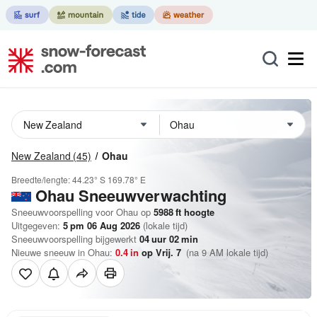
New Zealand
(45)
Ohau
Breedte/lengte:
44.23° S
169.78° E
Ohau
Sneeuwverwachting
Sneeuwvoorspelling voor Ohau op
5988
ft
hoogte
Uitgegeven:
5 pm 06 Aug 2026
(lokale tijd)
Sneeuwvoorspelling bijgewerkt
04
uur
02
min
Nieuwe sneeuw in Ohau:
0.4
in
op Vrij. 7
(na 9 AM lokale tijd)