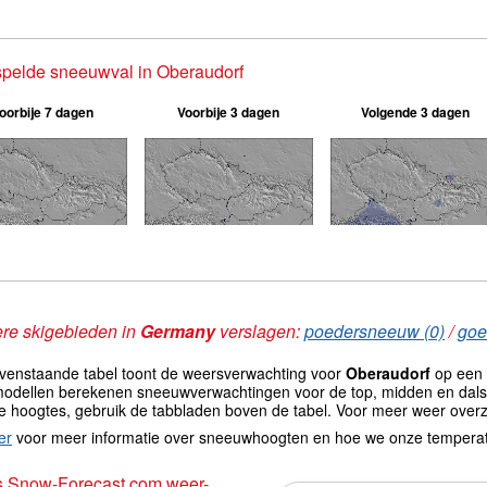
pelde sneeuwval in Oberaudorf
oorbije 7 dagen
Voorbije 3 dagen
Volgende 3 dagen
re skigebieden in
Germany
verslagen:
poedersneeuw (0)
/
goe
venstaande tabel toont de weersverwachting voor
Oberaudorf
op een 
odellen berekenen sneeuwverwachtingen voor de top, midden en dals
e hoogtes, gebruik de tabbladen boven de tabel. Voor meer weer overz
er
voor meer informatie over sneeuwhoogten en hoe we onze tempera
s Snow-Forecast.com weer-