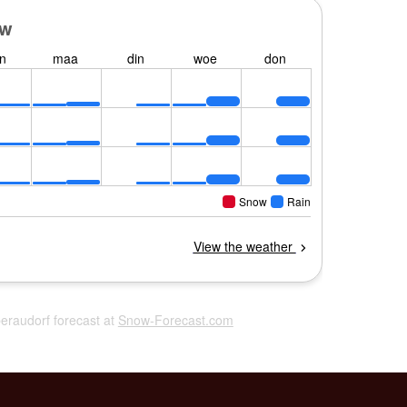
beraudorf forecast at
Snow-Forecast.com