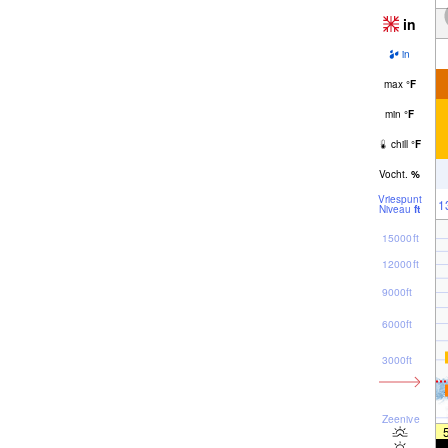
in
in
max
°
F
min
°
F
chill
°
F
Vocht.
%
Vriespunt
1
Niveau
ft
15000ft
12000ft
9000ft
6000ft
3000ft
Zeeniveau