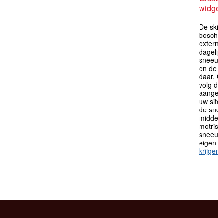
widge
De sk
besch
extern
dagel
sneeu
en de
daar.
volg 
aange
uw sit
de sn
midden
metri
sneeu
eigen
krijge