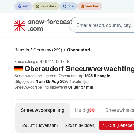
Resorts
Germany
(229)
Oberaudorf
Breedte/lengte:
47.67° N
12.17° E
Oberaudorf
Sneeuwverwachtin
Sneeuwvoorspelling voor Oberaudorf op
1545
ft
hoogte
Uitgegeven:
1 am 08 Aug 2026
(lokale tijd)
Sneeuwvoorspelling bijgewerkt
01
uur
57
min
Sneeuwvoorspelling
Huidig
Sneeuwhistor
2953
ft
(Bovenaan)
2251
ft
(Midden)
1545
ft
(Benede