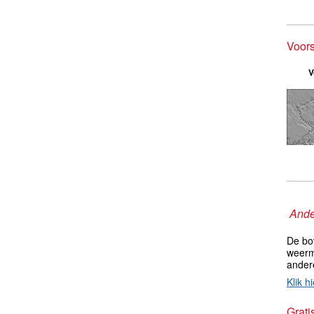
Voors
V
Ande
De bo
weerm
ander
Klik hi
Grati