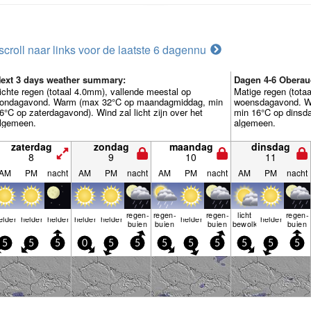
scroll naar links voor de laatste 6 dagen
nu
ext 3 days weather summary:
Dagen 4-6 Oberau
ichte regen (totaal 4.0mm), vallende meestal op
Matige regen (tota
ondagavond. Warm (max 32°C op maandagmiddag, min
woensdagavond. W
6°C op zaterdagavond). Wind zal licht zijn over het
min 16°C op dinsdag
lgemeen.
algemeen.
zaterdag
zondag
maandag
dinsdag
8
9
10
11
AM
PM
nacht
AM
PM
nacht
AM
PM
nacht
AM
PM
nacht
regen­
regen­
regen­
licht
regen­
elder
helder
helder
helder
helder
helder
helder
buien
buien
buien
bewolkt
buien
5
5
5
0
5
5
5
5
5
5
5
5