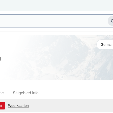
g
ie
Skigebied Info
n)
Weerkaarten