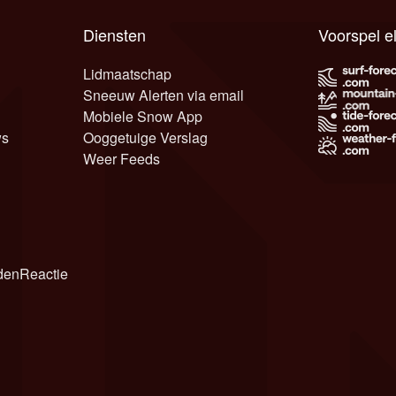
Diensten
Voorspel e
Lidmaatschap
Sneeuw Alerten via email
Mobiele Snow App
ws
Ooggetuige Verslag
Weer Feeds
den
Reactie