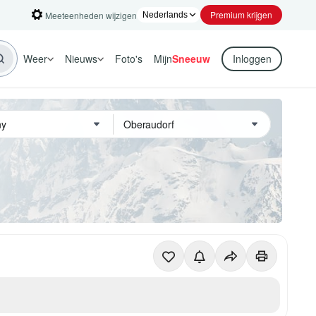
Premium krijgen
Meeteenheden wijzigen
Weer
Nieuws
Foto's
Mijn
Sneeuw
Inloggen