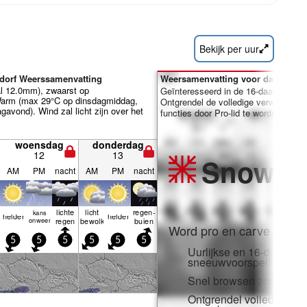
Bekijk per uur
dorf Weerssamenvatting
Weersamenvatting voor dagen 7-1
al 12.0mm), zwaarst op
Geïnteresseerd in de 16-daagse ver
arm (max 29°C op dinsdagmiddag,
Ontgrendel de volledige verwachting
avond). Wind zal licht zijn over het
functies door Pro-lid te worden.
woensdag
donderdag
12
13
Snow
Pr
AM
PM
nacht
AM
PM
nacht
lichte
licht
regen­
kans
helder
helder
onweer
regen
bewolkt
buien
Word pro en carve uit:
5
5
5
5
5
5
Uurlijkse en 16-daagse
sneeuwvoorspellingen
Snel browsen zonder adv
Ontgrendel volledige to