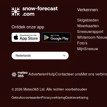
Verkennen
Skigebieden
Weerkaarten
Ontdek onze app
Sneeuwrapport
Whiteroom Nieu
Foto's
MijnSneeuw
Adverteren
Hulp
Contacteer ons
Met ons verbin
© 2026 Meteo365 Ltd. Alle rechten voorbehouden
8
Gebruiksvoorwaarden
Privacyverklaring
Cookieverklaring