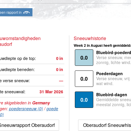
een rapport in
uwomstandigheden
Sneeuwhistorie
audorf
Week 2 in August heeft gemiddeld
Bluebird-poeder
0.0
Verse sneeuw, mee
wdiepte op de top:
0
in
zonnig, lichte wind
uwdiepte beneden:
0
in
Poederdagen
0.0
Verse sneeuw, vrij
e verse sneeuw:
—
wat wind.
te sneeuwval:
31 Mar 2026
Bluebird-dagen
0.0
Gemiddelde sneeu
e skigebieden in
Germany
meestal zonnig, lic
agen:
poedersneeuw (0)
/
goede
(0)
Sneeuwrapport Oberaudorf
Oberaudorf Sneeuwhist