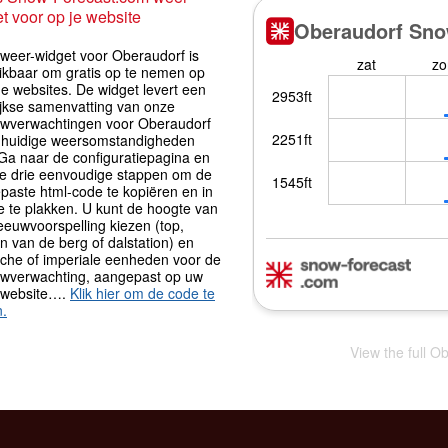
t voor op je website
iweer-widget voor Oberaudorf is
ikbaar om gratis op te nemen op
e websites. De widget levert een
ijkse samenvatting van onze
wverwachtingen voor Oberaudorf
 huidige weersomstandigheden
 Ga naar de configuratiepagina en
de drie eenvoudige stappen om de
paste html-code te kopiëren en in
e te plakken. U kunt de hoogte van
eeuwvoorspelling kiezen (top,
 van de berg of dalstation) en
sche of imperiale eenheden voor de
wverwachting, aangepast op uw
 website….
Klik hier om de code te
n.
View the full O