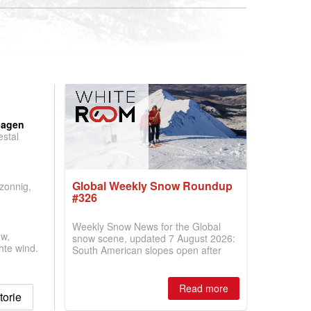
:
dagen
stal
.
Global Weekly Snow Roundup
 zonnig,
#326
Weekly Snow News for the Global
w,
snow scene, updated 7 August 2026:
hte wind.
South American slopes open after
huge snowfalls, New Zealand posts
best conditions of season so far,
Australian areas open most terrain of
Read more
orie
2026, northern hemisphere down to
two outdoor areas still open.