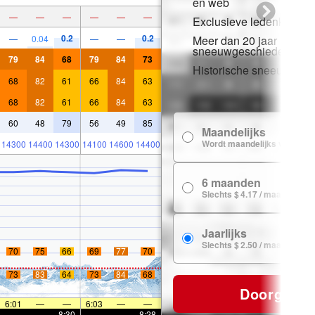
en web
—
—
—
—
—
—
Exclusieve ledenkorting
0.2
0.2
—
0.04
—
—
Meer dan 20 jaar
sneeuwgeschiedenis
79
84
68
79
84
73
Historische sneeuwgeg
68
82
61
66
84
63
68
82
61
66
84
63
60
48
79
56
49
85
Maandelijks
Wordt maandelijks verlengd
14300
14400
14300
14100
14600
14400
6 maanden
Slechts $ 4.17 / maand
Jaarlijks
Slechts $ 2.50 / maand
70
75
66
69
77
70
73
83
64
73
84
68
Doorgaan
6:01
—
—
6:03
—
—
—
—
8:30
—
—
8:28