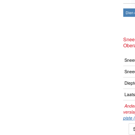
Dien 
Snee
Ober
Sneeu
Snee
Diept
Laats
Ander
versl
piste 