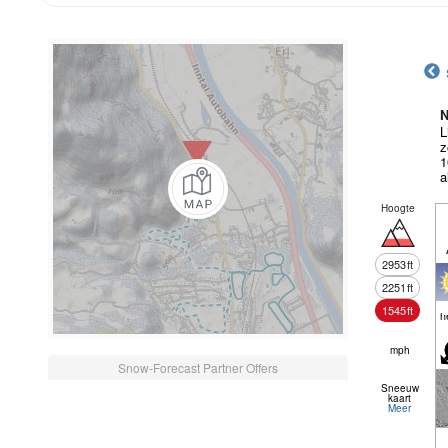
N
L
z
1
a
Hoogte
2953
ft
2251
ft
1545
ft
h
mph
Snow-Forecast Partner Offers
Sneeuw
kaart
Meer