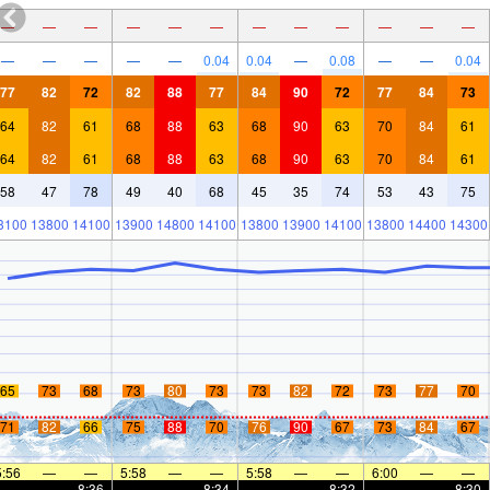
—
—
—
—
—
—
—
—
—
—
—
—
—
—
—
—
—
0.04
0.04
—
0.08
—
—
0.04
77
82
72
82
88
77
84
90
72
77
84
73
64
82
61
68
88
63
68
90
63
70
84
61
64
82
61
68
88
63
68
90
63
70
84
61
58
47
78
49
40
68
45
35
74
53
43
75
3100
13800
14100
13900
14800
14100
13800
13900
14100
13800
14400
14300
65
73
68
73
80
73
73
82
72
73
77
70
71
82
66
75
88
70
76
90
67
73
84
67
5:56
—
—
5:58
—
—
5:58
—
—
6:00
—
—
—
—
8:36
—
—
8:34
—
—
8:32
—
—
8:30