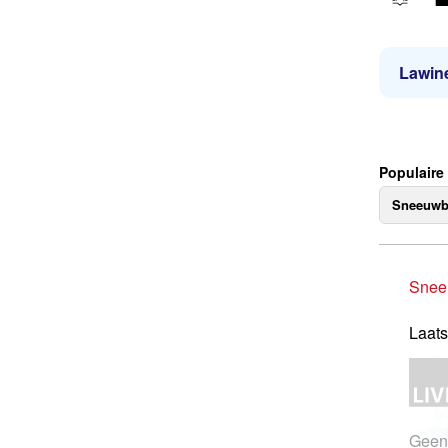
Lawine
Populaire
Sneeuwb
Snee
Laats
Geen