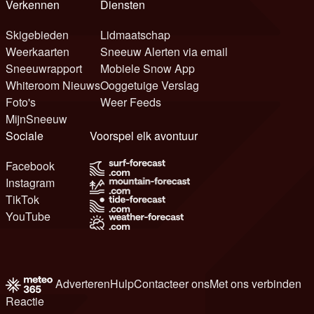
Verkennen
Diensten
Skigebieden
Lidmaatschap
Weerkaarten
Sneeuw Alerten via email
Sneeuwrapport
Mobiele Snow App
Whiteroom Nieuws
Ooggetuige Verslag
Foto's
Weer Feeds
MijnSneeuw
Sociale
Voorspel elk avontuur
Facebook
Instagram
TikTok
YouTube
Adverteren
Hulp
Contacteer ons
Met ons verbinden
Reactie