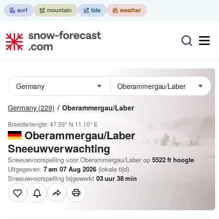
Germany
(229)
Oberammergau/Laber
Breedte/lengte:
47.59° N
11.10° E
Oberammergau/Laber
Sneeuwverwachting
Sneeuwvoorspelling voor Oberammergau/Laber op
5522
ft
hoogte
Uitgegeven:
7 am 07 Aug 2026
(lokale tijd)
Sneeuwvoorspelling bijgewerkt
03
uur
38
min