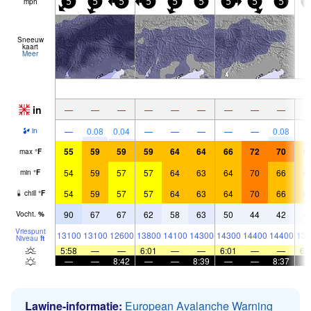
mph
5
5
5
5
5
5
5
5
5
5
Sneeuw
kaart
Meer
in
—
—
—
—
—
—
—
—
—
—
0.08
0.04
—
—
—
—
—
0.08
in
55
59
59
59
64
64
66
72
70
6
max
°
F
54
59
57
57
64
63
64
70
66
6
min
°
F
54
59
57
57
64
63
64
70
66
6
chill
°
F
90
67
67
62
58
63
50
44
42
4
Vocht.
%
Vriespunt
13100
13100
12600
13800
14100
14300
14300
14400
14400
139
Niveau
ft
5:58
—
—
6:01
—
—
6:01
—
—
6:
—
—
8:42
—
—
8:39
—
—
8:37
Lawine-informatie:
European Avalanche Warning