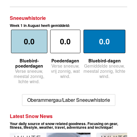
Sneeuwhistorie
Week 1 in August heeft gemiddeld:
0.0
0.0
0.0
Bluebird-
Poederdagen
Bluebird-dagen
poederdagen
Verse sneeuw,
Gemiddelde sneeuw,
Verse sneeuw,
vrij zonnig, wat
meestal zonnig, lichte
meestal zonnig,
wind.
wind.
lichte wind.
Oberammergau/Laber Sneeuwhistorie