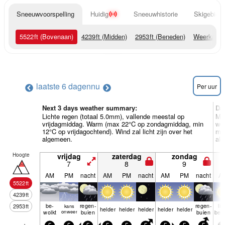
Sneeuwvoorspelling
Huidig
Sneeuwhistorie
Skigebied 
5522
ft
(Bovenaan)
4239
ft
(Midden)
2953
ft
(Beneden)
Weerkaart
laatste 6 dagen
nu
Per uur
Next 3 days weather summary:
Da
Lichte regen (totaal 5.0mm), vallende meestal op
Mat
vrijdagmiddag. Warm (max 22°C op zondagmiddag, min
wo
12°C op vrijdagochtend). Wind zal licht zijn over het
min
algemeen.
al
Hoogte
vrijdag
zaterdag
zondag
7
8
9
AM
PM
nacht
AM
PM
nacht
AM
PM
nacht
A
5522
ft
4239
ft
be­
regen­
regen­
lic
2953
ft
kans
helder
helder
helder
helder
helder
wolkt
onweer
buien
buien
bew