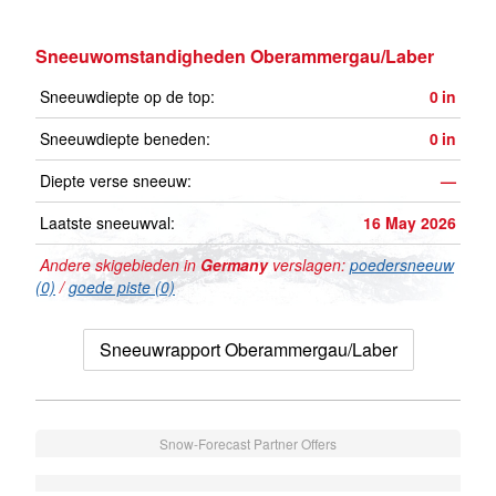
Sneeuwomstandigheden Oberammergau/Laber
Sneeuwdiepte op de top:
0
in
Sneeuwdiepte beneden:
0
in
Diepte verse sneeuw:
—
Laatste sneeuwval:
16 May 2026
Andere skigebieden in
Germany
verslagen:
poedersneeuw
(0)
/
goede piste (0)
Sneeuwrapport Oberammergau/Laber
Snow-Forecast Partner Offers