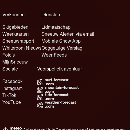
Verkennen
Diensten
Skigebieden
Lidmaatschap
Weerkaarten
Sneeuw Alerten via email
Sneeuwrapport
Mobiele Snow App
Whiteroom Nieuws
Ooggetuige Verslag
Foto's
Weer Feeds
MijnSneeuw
Sociale
Voorspel elk avontuur
Facebook
Instagram
TikTok
YouTube
Adverteren
Hulp
Contacteer ons
Met ons verbinden