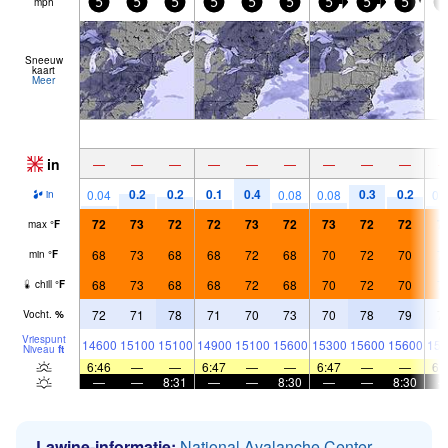
mph
5
5
5
5
5
5
5
5
5
5
Sneeuw
kaart
Meer
in
—
—
—
—
—
—
—
—
—
0.2
0.2
0.1
0.4
0.3
0.2
0.04
0.08
0.08
0.
in
72
73
72
72
73
72
73
72
72
7
max
°
F
68
73
68
68
72
68
70
72
70
7
min
°
F
68
73
68
68
72
68
70
72
70
7
chill
°
F
72
71
78
71
70
73
70
78
79
7
Vocht.
%
Vriespunt
14600
15100
15100
14900
15100
15600
15300
15600
15600
153
Niveau
ft
6:46
—
—
6:47
—
—
6:47
—
—
6:
—
—
8:31
—
—
8:30
—
—
8:30
Lawine-informatie:
National Avalanche Center