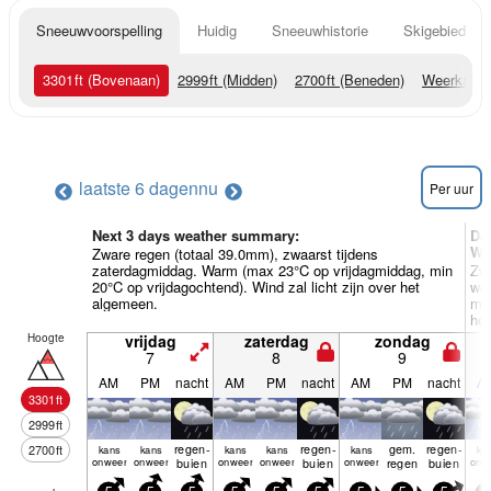
Sneeuwvoorspelling
Huidig
Sneeuwhistorie
Skigebied Inf
3301
ft
(Bovenaan)
2999
ft
(Midden)
2700
ft
(Beneden)
Weerkaart
laatste 6 dagen
nu
Per uur
Next 3 days weather summary:
Da
We
Zware regen (totaal 39.0mm), zwaarst tijdens
zaterdagmiddag. Warm (max 23°C op vrijdagmiddag, min
Zwa
20°C op vrijdagochtend). Wind zal licht zijn over het
wo
algemeen.
min
het
Hoogte
vrijdag
zaterdag
zondag
7
8
9
AM
PM
nacht
AM
PM
nacht
AM
PM
nacht
A
3301
ft
2999
ft
regen­
regen­
gem.
regen­
2700
ft
kans
kans
kans
kans
kans
ka
onweer
onweer
buien
onweer
onweer
buien
onweer
regen
buien
onw