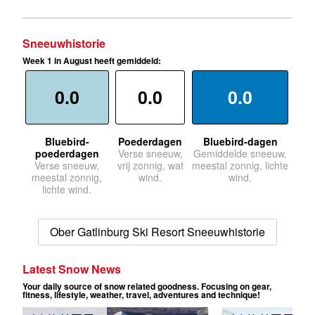
Sneeuwhistorie
Week 1 in August heeft gemiddeld:
0.0
0.0
0.0
Bluebird-
Poederdagen
Bluebird-dagen
poederdagen
Verse sneeuw,
Gemiddelde sneeuw,
Verse sneeuw,
vrij zonnig, wat
meestal zonnig, lichte
meestal zonnig,
wind.
wind.
lichte wind.
Ober Gatlinburg Ski Resort Sneeuwhistorie