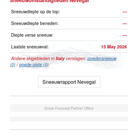
Sneeuwomstandigheden Nevegal
Sneeuwdiepte op de top:
—
Sneeuwdiepte beneden:
—
Diepte verse sneeuw:
—
Laatste sneeuwval:
15 May 2026
Andere skigebieden in
Italy
verslagen:
poedersneeuw
(0)
/
goede piste (0)
Sneeuwrapport Nevegal
Snow-Forecast Partner Offers