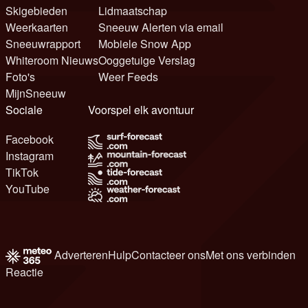
Skigebieden
Lidmaatschap
Weerkaarten
Sneeuw Alerten via email
Sneeuwrapport
Mobiele Snow App
Whiteroom Nieuws
Ooggetuige Verslag
Foto's
Weer Feeds
MijnSneeuw
Sociale
Voorspel elk avontuur
Facebook
Instagram
TikTok
YouTube
Adverteren
Hulp
Contacteer ons
Met ons verbinden
Reactie