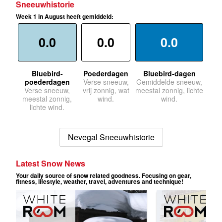
Sneeuwhistorie
Week 1 in August heeft gemiddeld:
0.0
0.0
0.0
Bluebird-
Poederdagen
Bluebird-dagen
poederdagen
Verse sneeuw,
Gemiddelde sneeuw,
Verse sneeuw,
vrij zonnig, wat
meestal zonnig, lichte
meestal zonnig,
wind.
wind.
lichte wind.
Nevegal Sneeuwhistorie