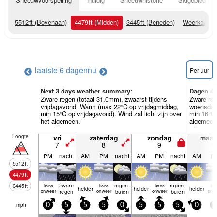
Sneeuwvoorspelling
Huidig
Sneeuwhistorie
Skigebied Inf
5512
ft
(Bovenaan)
4479
ft
(Midden)
3445
ft
(Beneden)
Weerkaarte
laatste 6 dagen
nu
Per uur
Next 3 days weather summary:
Dagen 4-
Zware regen (totaal 31.0mm), zwaarst tijdens
Zware reg
vrijdagavond. Warm (max 22°C op vrijdagmiddag,
woensdag
min 15°C op vrijdagavond). Wind zal licht zijn over
min 16°C 
het algemeen.
algemeen
Hoogte
vri
zaterdag
zondag
maa
7
8
9
1
PM
nacht
AM
PM
nacht
AM
PM
nacht
AM
P
5512
ft
4479
ft
zware
regen­
regen­
3445
ft
kans
kans
kans
ka
helder
helder
helder
onweer
regen
onweer
buien
onweer
buien
onw
mph
0
5
5
5
0
5
5
5
0
1