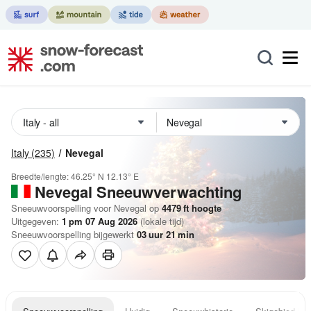
Italy
(235)
Nevegal
Breedte/lengte:
46.25° N
12.13° E
Nevegal
Sneeuwverwachting
Sneeuwvoorspelling voor Nevegal op
4479
ft
hoogte
Uitgegeven:
1 pm 07 Aug 2026
(lokale tijd)
Sneeuwvoorspelling bijgewerkt
03
uur
21
min