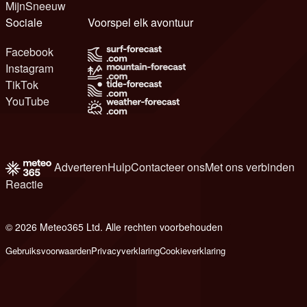
MijnSneeuw
Sociale
Voorspel elk avontuur
Facebook
Instagram
TikTok
YouTube
Adverteren
Hulp
Contacteer ons
Met ons verbinden
Reactie
© 2026 Meteo365 Ltd. Alle rechten voorbehouden
7
Gebruiksvoorwaarden
Privacyverklaring
Cookieverklaring