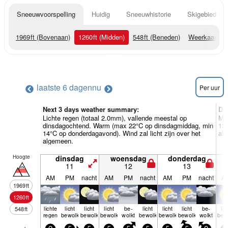
Sneeuwvoorspelling
Huidig
Sneeuwhistorie
Skigebied Inf
1969
ft
(Bovenaan)
1260
ft
(Midden)
548
ft
(Beneden)
Weerkaarten
laatste 6 dagen
nu
Per uur
Next 3 days weather summary:
Da
Lichte regen (totaal 2.0mm), vallende meestal op
Me
dinsdagochtend. Warm (max 22°C op dinsdagmiddag, min
13°
14°C op donderdagavond). Wind zal licht zijn over het
al
algemeen.
Hoogte
dinsdag
woensdag
donderdag
11
12
13
AM
PM
nacht
AM
PM
nacht
AM
PM
nacht
A
1969
ft
1260
ft
lichte
licht
licht
licht
be­
licht
licht
licht
be­
lic
548
ft
regen
bewolkt
bewolkt
bewolkt
wolkt
bewolkt
bewolkt
bewolkt
wolkt
bew