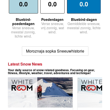
0.0
0.0
0.0
Bluebird-
Poederdagen
Bluebird-dagen
poederdagen
Verse sneeuw,
Gemiddelde sneeuw,
Verse sneeuw,
vrij zonnig, wat
meestal zonnig, lichte
meestal zonnig,
wind.
wind.
lichte wind.
Moroznaja sopka Sneeuwhistorie