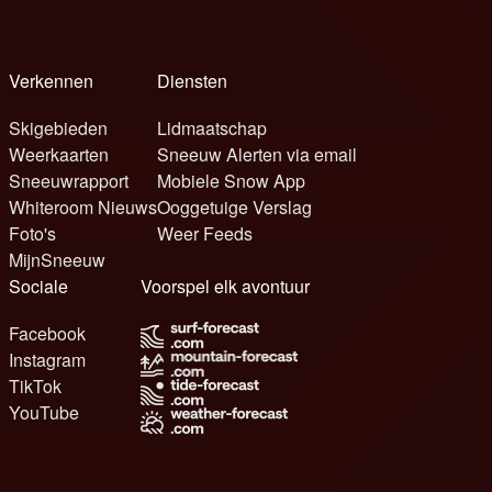
Verkennen
Diensten
Skigebieden
Lidmaatschap
Weerkaarten
Sneeuw Alerten via email
Sneeuwrapport
Mobiele Snow App
Whiteroom Nieuws
Ooggetuige Verslag
Foto's
Weer Feeds
MijnSneeuw
Sociale
Voorspel elk avontuur
Facebook
Instagram
TikTok
YouTube