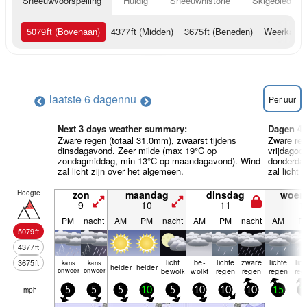
Sneeuwvoorspelling
Huidig
Sneeuwhistorie
Skigebied Inf
5079
ft
(Bovenaan)
4377
ft
(Midden)
3675
ft
(Beneden)
Weerkaart
laatste 6 dagen
nu
Per uur
Next 3 days weather summary:
Dagen 4-
Zware regen (totaal 31.0mm), zwaarst tijdens
Zware reg
dinsdagavond. Zeer milde (max 19°C op
vrijdagoc
zondagmiddag, min 13°C op maandagavond). Wind
donderda
zal licht zijn over het algemeen.
zal licht 
Hoogte
zon
maandag
dinsdag
woen
9
10
11
1
PM
nacht
AM
PM
nacht
AM
PM
nacht
AM
P
5079
ft
4377
ft
licht
be­
lichte
zware
lichte
lic
3675
ft
kans
kans
helder
helder
onweer
onweer
bewolkt
wolkt
regen
regen
regen
reg
mph
5
5
5
10
5
10
10
10
15
1