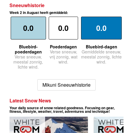
Sneeuwhistorie
Week 2 in August heeft gemiddeld:
0.0
0.0
0.0
Bluebird-
Poederdagen
Bluebird-dagen
poederdagen
Verse sneeuw,
Gemiddelde sneeuw,
Verse sneeuw,
vrij zonnig, wat
meestal zonnig, lichte
meestal zonnig,
wind.
wind.
lichte wind.
Mikuni Sneeuwhistorie