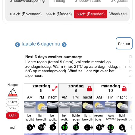
Sneeuwvoorspelling
Huidig
Sneeuwhistorie
Skigebied Inf
1312
ft
(Bovenaan)
997
ft
(Midden)
682
ft
(Beneden)
Weerkaarten
laatste 6 dagen
nu
Per uur
Next 3 days weather summary:
Da
Lichte regen (totaal 5.0mm), vallende meestal op
Lic
zondagmiddag. Warm (max 21°C op zaterdagmiddag, min
do
5°C op maandagavond). Wind zal licht zijn over het
min
algemeen.
al
Hoogte
zaterdag
zondag
maandag
8
9
10
AM
PM
nacht
AM
PM
nacht
AM
PM
nacht
A
1312
ft
997
ft
be­
licht
be­
be­
lichte
licht
regen­
licht
lic
682
ft
kans
wolkt
bewolkt
wolkt
wolkt
regen
bewolkt
buien
onweer
bewolkt
bew
mph
5
10
5
10
10
5
10
10
5
5