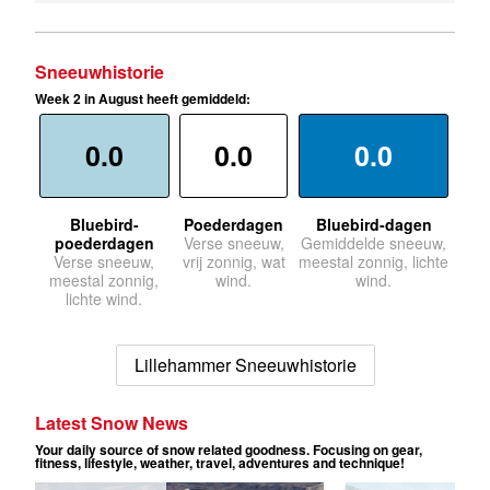
Sneeuwhistorie
Week 2 in August heeft gemiddeld:
0.0
0.0
0.0
Bluebird-
Poederdagen
Bluebird-dagen
poederdagen
Verse sneeuw,
Gemiddelde sneeuw,
Verse sneeuw,
vrij zonnig, wat
meestal zonnig, lichte
meestal zonnig,
wind.
wind.
lichte wind.
Lillehammer Sneeuwhistorie