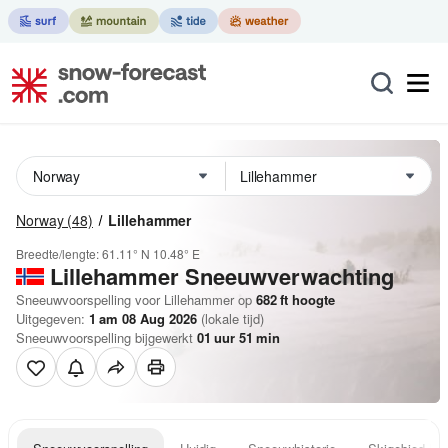
Norway
(48)
Lillehammer
Breedte/lengte:
61.11° N
10.48° E
Lillehammer
Sneeuwverwachting
Sneeuwvoorspelling voor Lillehammer op
682
ft
hoogte
Uitgegeven:
1 am 08 Aug 2026
(lokale tijd)
Sneeuwvoorspelling bijgewerkt
01
uur
51
min