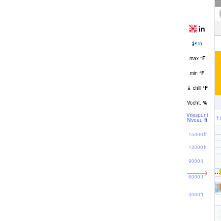
in
in
max
°
F
min
°
F
chill
°
F
Vocht.
%
Vriespunt
1
Niveau
ft
15000ft
12000ft
9000ft
6000ft
3000ft