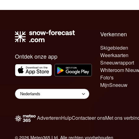
Verkennen
Skigebieden
Weerkaarten
Ontdek onze app
Sneeuwrapport
Whiteroom Nieu
Foto's
MijnSneeuw
Adverteren
Hulp
Contacteer ons
Met ons verbin
© 2026 Meteo365 Ltd. Alle rechten voorbehouden
8