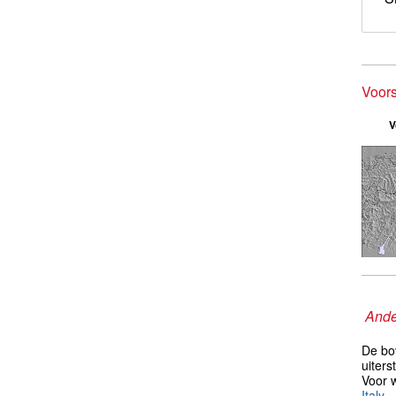
Voors
V
Ande
De bo
uiter
Voor 
Italy
.