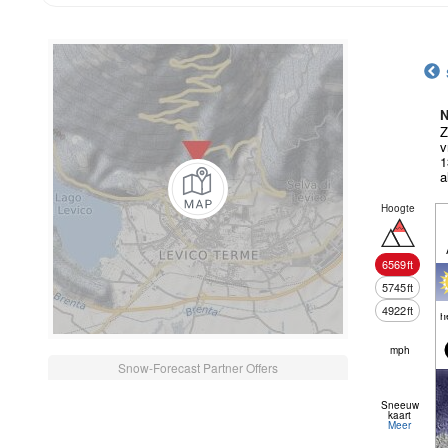
N
Z
v
1
a
Hoogte
6569
ft
5745
ft
4922
ft
h
mph
Snow-Forecast Partner Offers
Sneeuw
kaart
Meer