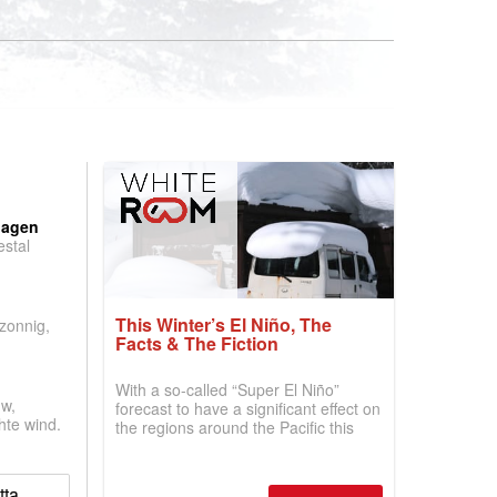
:
dagen
stal
.
This Winter’s El Niño, The
 zonnig,
Facts & The Fiction
With a so-called “Super El Niño”
w,
forecast to have a significant effect on
hte wind.
the regions around the Pacific this
winter, the question skiers are asking
is simple: book now or wait, and
where are the best odds?
tta