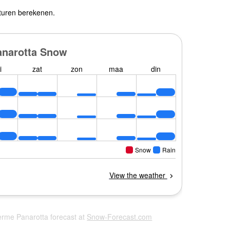
turen berekenen.
Terme Panarotta forecast at
Snow-Forecast.com