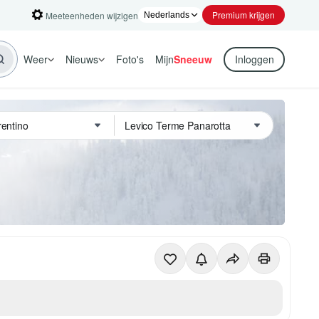
Premium krijgen
Meeteenheden wijzigen
Weer
Nieuws
Foto's
Mijn
Sneeuw
Inloggen