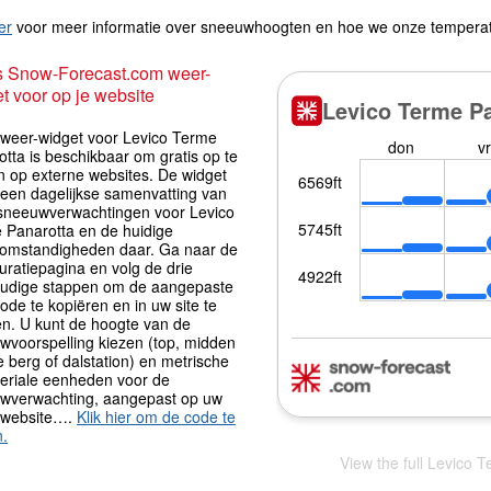
er
voor meer informatie over sneeuwhoogten en hoe we onze tempera
s Snow-Forecast.com weer-
t voor op je website
iweer-widget voor Levico Terme
tta is beschikbaar om gratis op te
 op externe websites. De widget
 een dagelijkse samenvatting van
sneeuwverwachtingen voor Levico
 Panarotta en de huidige
omstandigheden daar. Ga naar de
uratiepagina en volg de drie
udige stappen om de aangepaste
ode te kopiëren en in uw site te
en. U kunt de hoogte van de
wvoorspelling kiezen (top, midden
 berg of dalstation) en metrische
periale eenheden voor de
wverwachting, aangepast op uw
 website….
Klik hier om de code te
n.
View the full Levico 