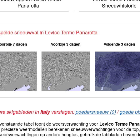
Panarotta
Sneeuwhistorie
pelde sneeuwval in Levico Terme Panarotta
oorbije 7 dagen
Voorbije 3 dagen
Volgende 3 dagen
re skigebieden in
Italy
verslagen:
poedersneeuw (0)
/
goede pis
venstaande tabel toont de weersverwachting voor
Levico Terme Pana
st precieze weermodellen berekenen sneeuwverwachtingen voor de top,
weersverwachtingen op andere hoogtes, gebruik de tabbladen boven de 