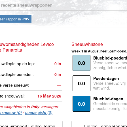
 recente sneeuwrapporten
een rapport in
uwomstandigheden Levico
Sneeuwhistorie
 Panarotta
Week 1 in August heeft gemiddeld
Bluebird-poeder
0.0
Verse sneeuw, mee
wdiepte op de top:
0
in
zonnig, lichte wind
uwdiepte beneden:
0
in
Poederdagen
0.0
Verse sneeuw, vrij
e verse sneeuw:
—
wat wind.
te sneeuwval:
16 May 2026
Bluebird-dagen
0.0
Gemiddelde sneeu
e skigebieden in
Italy
verslagen:
meestal zonnig, lic
rsneeuw (0)
/
goede piste (0)
neeuwrapport Levico Terme
Levico Terme Panaro