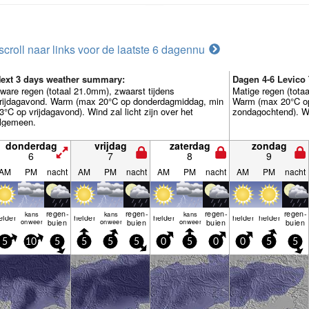
scroll naar links voor de laatste 6 dagen
nu
ext 3 days weather summary:
Dagen 4-6 Levico
ware regen (totaal 21.0mm), zwaarst tijdens
Matige regen (tota
rijdagavond. Warm (max 20°C op donderdagmiddag, min
Warm (max 20°C o
3°C op vrijdagavond). Wind zal licht zijn over het
zondagochtend). Wi
lgemeen.
donderdag
vrijdag
zaterdag
zondag
6
7
8
9
AM
PM
nacht
AM
PM
nacht
AM
PM
nacht
AM
PM
nacht
regen­
regen­
regen­
regen­
kans
kans
kans
elder
helder
helder
helder
helder
onweer
buien
onweer
buien
onweer
buien
buien
5
10
5
5
5
5
0
5
0
0
5
5