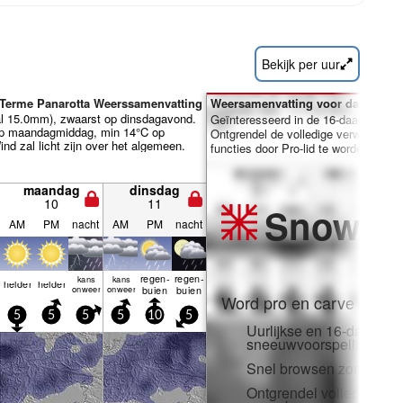
Bekijk per uur
 Terme Panarotta Weerssamenvatting
Weersamenvatting voor dagen 7-1
al 15.0mm), zwaarst op dinsdagavond.
Geïnteresseerd in de 16-daagse ver
p maandagmiddag, min 14°C op
Ontgrendel de volledige verwachting
nd zal licht zijn over het algemeen.
functies door Pro-lid te worden.
maandag
dinsdag
10
11
Snow
Pr
AM
PM
nacht
AM
PM
nacht
regen­
regen­
kans
kans
helder
helder
onweer
onweer
buien
buien
Word pro en carve uit:
5
5
5
5
10
5
Uurlijkse en 16-daagse
sneeuwvoorspellingen
Snel browsen zonder adv
Ontgrendel volledige to