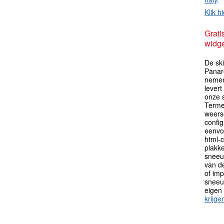
Klik hi
Grati
widge
De sk
Panaro
nemen
levert
onze 
Terme
weers
config
eenvo
html-c
plakk
sneeu
van de
of im
sneeu
eigen
krijge