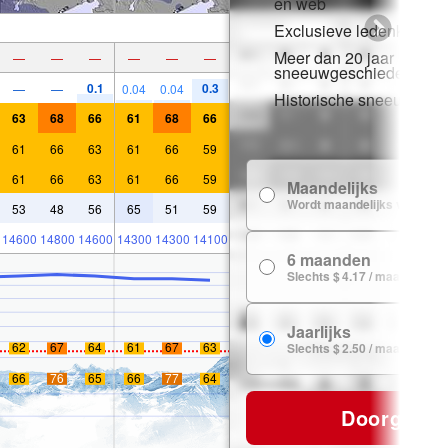
en web
Exclusieve ledenkorting
Meer dan 20 jaar
—
—
—
—
—
—
sneeuwgeschiedenis
0.1
0.3
—
—
0.04
0.04
Historische sneeuwgeg
63
68
66
61
68
66
61
66
63
61
66
59
61
66
63
61
66
59
Maandelijks
Wordt maandelijks verlengd
53
48
56
65
51
59
14600
14800
14600
14300
14300
14100
6 maanden
Slechts $ 4.17 / maand
Jaarlijks
62
67
64
61
67
63
Slechts $ 2.50 / maand
66
76
65
66
77
64
Doorgaan