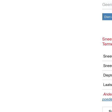
Geen
Dien 
Snee
Terme
Sneeu
Snee
Diept
Laats
Ander
poede
S