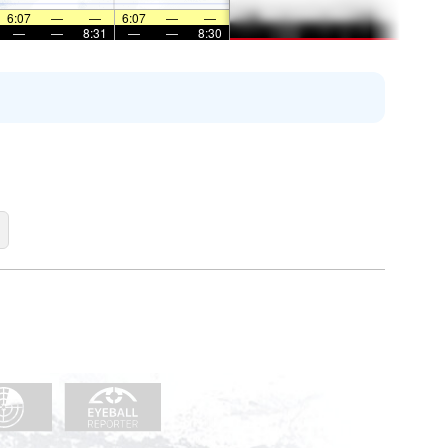
6:07
—
—
6:07
—
—
—
—
8:31
—
—
8:30