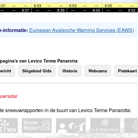
6:01
—
—
6:03
—
—
6:03
—
—
6:05
—
—
—
—
8:37
—
—
8:36
—
—
8:35
—
—
8:32
-informatie:
European Avalanche Warning Services (EAWS)
 pagina's van Levico Terme Panarotta
ericht
Skigebied Gids
Historie
Webcams
Pistekaart
uwradar
te sneeuwrapporten in de buurt van Levico Terme Panarotta: