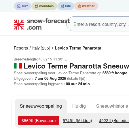
Resorts
Italy
(235)
Levico Terme Panarotta
Breedte/lengte:
46.02° N
11.30° E
Levico Terme Panarotta
Sneeuw
Sneeuwvoorspelling voor Levico Terme Panarotta op
6569
ft
hoogte
Uitgegeven:
7 am 06 Aug 2026
(lokale tijd)
Sneeuwvoorspelling bijgewerkt
00
uur
24
min
Sneeuwvoorspelling
Huidig
Sneeuwhistorie
6569
ft
(Bovenaan)
5745
ft
(Midden)
4922
ft
(Benede