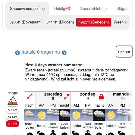
Sneeuwvoorspelling
Huidig
Sneeuwhistorie
Skigebied 
5906
ft
(Bovenaan)
5414
ft
(Midden)
4922
ft
(Beneden)
Weerkaarte
laatste 6 dagen
nu
Per uur
Next 4 days weather summary:
Zware regen (totaal 25.0mm), zwaarst tijdens zondagavond.
Warm (max 25°C op maandagmiddag, min 12°C op
vrijdagavond). Wind zal licht zijn over het algemeen.
Hoogte
zaterdag
zondag
maandag
8
9
10
nacht
AM
PM
nacht
AM
PM
nacht
AM
PM
nac
5906
ft
5414
ft
regen­
regen­
regen­
ge
4922
ft
kans
kans
kans
helder
helder
helder
buien
onweer
buien
onweer
buien
onweer
reg