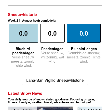
Sneeuwhistorie
Week 2 in August heeft gemiddeld:
0.0
0.0
0.0
Bluebird-
Poederdagen
Bluebird-dagen
poederdagen
Verse sneeuw,
Gemiddelde sneeuw,
Verse sneeuw,
vrij zonnig, wat
meestal zonnig, lichte
meestal zonnig,
wind.
wind.
lichte wind.
Lana-San Vigilio Sneeuwhistorie