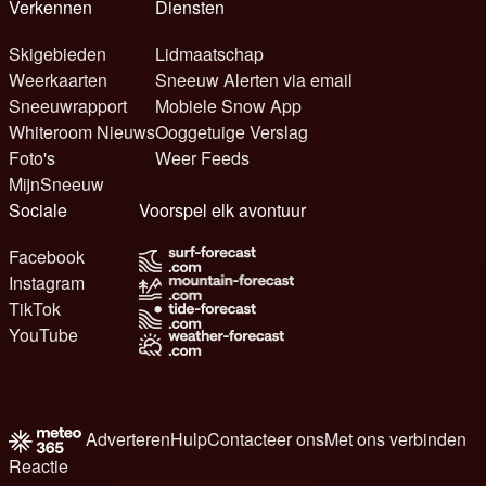
Verkennen
Diensten
Skigebieden
Lidmaatschap
Weerkaarten
Sneeuw Alerten via email
Sneeuwrapport
Mobiele Snow App
Whiteroom Nieuws
Ooggetuige Verslag
Foto's
Weer Feeds
MijnSneeuw
Sociale
Voorspel elk avontuur
Facebook
Instagram
TikTok
YouTube
Adverteren
Hulp
Contacteer ons
Met ons verbinden
Reactie