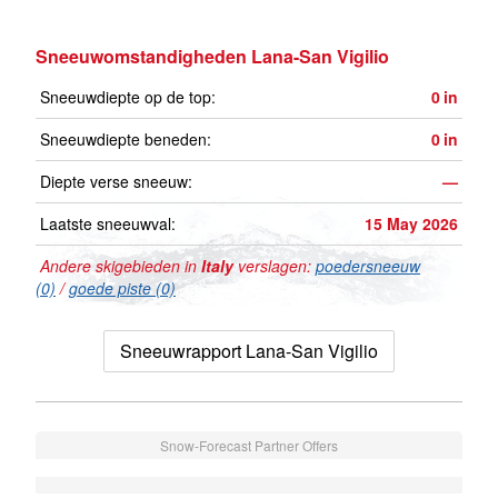
Sneeuwomstandigheden Lana-San Vigilio
Sneeuwdiepte op de top:
0
in
Sneeuwdiepte beneden:
0
in
Diepte verse sneeuw:
—
Laatste sneeuwval:
15 May 2026
Andere skigebieden in
Italy
verslagen:
poedersneeuw
(0)
/
goede piste (0)
Sneeuwrapport Lana-San Vigilio
Snow-Forecast Partner Offers