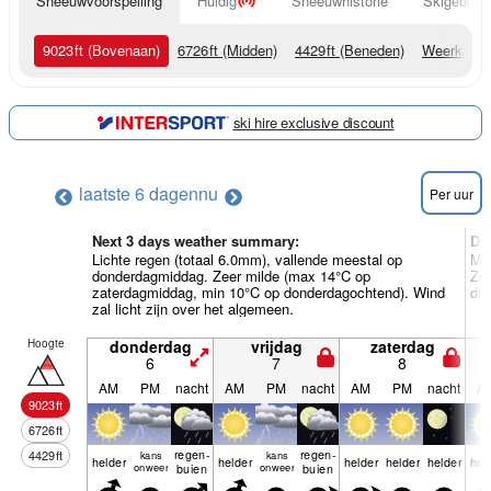
Sneeuwvoorspelling
Huidig
Sneeuwhistorie
Skigebied 
9023
ft
(Bovenaan)
6726
ft
(Midden)
4429
ft
(Beneden)
Weerkaart
ski hire exclusive discount
laatste 6 dagen
nu
Per uur
Next 3 days weather summary:
Da
Lichte regen (totaal 6.0mm), vallende meestal op
Mat
donderdagmiddag. Zeer milde (max 14°C op
Ze
zaterdagmiddag, min 10°C op donderdagochtend). Wind
din
zal licht zijn over het algemeen.
Hoogte
donderdag
vrijdag
zaterdag
6
7
8
AM
PM
nacht
AM
PM
nacht
AM
PM
nacht
A
9023
ft
6726
ft
regen­
regen­
4429
ft
kans
kans
helder
helder
helder
helder
helder
hel
onweer
buien
onweer
buien