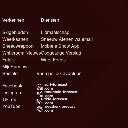
Verkennen
Diensten
Skigebieden
Lidmaatschap
Weerkaarten
Sneeuw Alerten via email
Sneeuwrapport
Mobiele Snow App
Whiteroom Nieuws
Ooggetuige Verslag
Foto's
Weer Feeds
MijnSneeuw
Sociale
Voorspel elk avontuur
Facebook
Instagram
TikTok
YouTube