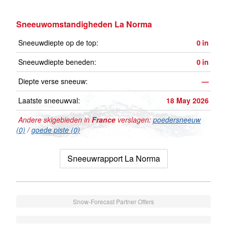
Sneeuwomstandigheden La Norma
Sneeuwdiepte op de top:
0
in
Sneeuwdiepte beneden:
0
in
Diepte verse sneeuw:
—
Laatste sneeuwval:
18 May 2026
Andere skigebieden in
France
verslagen:
poedersneeuw
(0)
/
goede piste (0)
Sneeuwrapport La Norma
Snow-Forecast Partner Offers