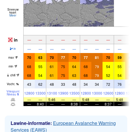
Sneeuw
kaart
Meer
in
—
—
—
—
—
—
—
—
—
—
—
—
—
—
—
—
—
—
in
70
63
70
77
70
77
81
70
59
6
max
°
F
68
55
61
75
64
68
79
54
55
6
min
°
F
68
54
61
75
63
68
79
52
54
6
chill
°
F
43
62
48
33
48
34
34
72
76
4
Vocht.
%
Vriespunt
12800
13300
13100
13900
13500
12800
13000
12600
12800
130
Niveau
ft
—
—
5:46
—
—
5:48
—
—
5:48
—
8:40
—
—
8:38
—
—
8:37
—
Lawine-informatie:
European Avalanche Warning
Services (EAWS)