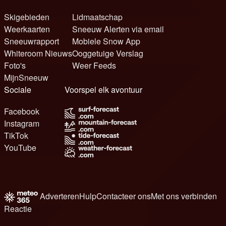
Skigebieden
Lidmaatschap
Weerkaarten
Sneeuw Alerten via email
Sneeuwrapport
Mobiele Snow App
Whiteroom Nieuws
Ooggetuige Verslag
Foto's
Weer Feeds
MijnSneeuw
Sociale
Voorspel elk avontuur
Facebook
Instagram
TikTok
YouTube
Adverteren
Hulp
Contacteer ons
Met ons verbinden
Reactie