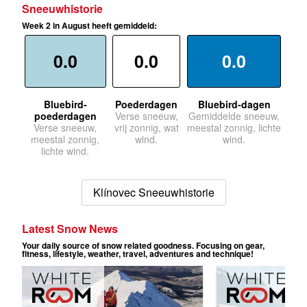
Sneeuwhistorie
Week 2 in August heeft gemiddeld:
0.0
0.0
0.0
Bluebird-
Poederdagen
Bluebird-dagen
poederdagen
Verse sneeuw,
Gemiddelde sneeuw,
Verse sneeuw,
vrij zonnig, wat
meestal zonnig, lichte
meestal zonnig,
wind.
wind.
lichte wind.
Klínovec Sneeuwhistorie