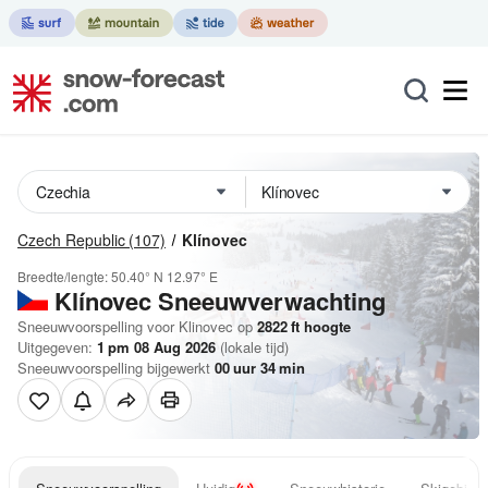
Czech Republic
(107)
Klínovec
Breedte/lengte:
50.40° N
12.97° E
Klínovec
Sneeuwverwachting
Sneeuwvoorspelling voor Klinovec op
2822
ft
hoogte
Uitgegeven:
1 pm 08 Aug 2026
(lokale tijd)
Sneeuwvoorspelling bijgewerkt
00
uur
34
min