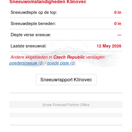
Sneeuwomstandigheden Klínovec
Sneeuwdiepte op de top:
0
in
Sneeuwdiepte beneden:
0
in
Diepte verse sneeuw:
—
Laatste sneeuwval:
12 May 2026
Andere skigebieden in
Czech Republic
verslagen:
poedersneeuw (0)
/
goede piste (0)
Sneeuwrapport Klínovec
Snow-Forecast Partner Offers