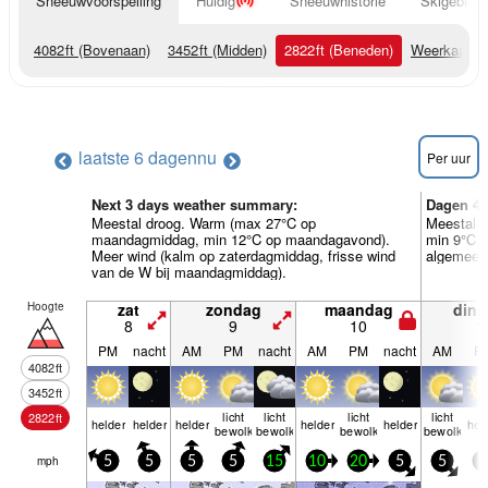
Sneeuwvoorspelling
Huidig
Sneeuwhistorie
Skigebied 
4082
ft
(Bovenaan)
3452
ft
(Midden)
2822
ft
(Beneden)
Weerkaarte
laatste 6 dagen
nu
Per uur
Next 3 days weather summary:
Dagen 4-
Meestal droog. Warm (max 27°C op
Meestal 
maandagmiddag, min 12°C op maandagavond).
min 9°C o
Meer wind (kalm op zaterdagmiddag, frisse wind
algemeen
van de W bij maandagmiddag).
Hoogte
zat
zondag
maandag
dins
8
9
10
1
PM
nacht
AM
PM
nacht
AM
PM
nacht
AM
P
4082
ft
3452
ft
licht
licht
licht
licht
2822
ft
helder
helder
helder
helder
helder
hel
bewolkt
bewolkt
bewolkt
bewolkt
mph
5
5
5
5
15
10
20
5
5
5