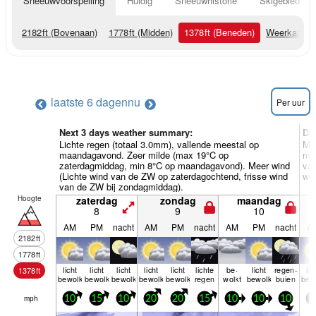
Sneeuwvoorspelling
Huidig
Sneeuwhistorie
Skigebied Inf
2182
ft
(Bovenaan)
1778
ft
(Midden)
1378
ft
(Beneden)
Weerkaarte
laatste 6 dagen
nu
Per uur
Next 3 days weather summary:
Da
Lichte regen (totaal 3.0mm), vallende meestal op
Me
maandagavond. Zeer milde (max 19°C op
min
zaterdagmiddag, min 8°C op maandagavond). Meer wind
van
(Lichte wind van de ZW op zaterdagochtend, frisse wind
wo
van de ZW bij zondagmiddag).
Hoogte
zaterdag
zondag
maandag
8
9
10
AM
PM
nacht
AM
PM
nacht
AM
PM
nacht
A
2182
ft
1778
ft
licht
licht
licht
licht
licht
lichte
be­
licht
regen­
lic
1378
ft
bewolkt
bewolkt
bewolkt
bewolkt
bewolkt
regen
wolkt
bewolkt
buien
bew
mph
10
15
10
20
20
15
10
10
10
1