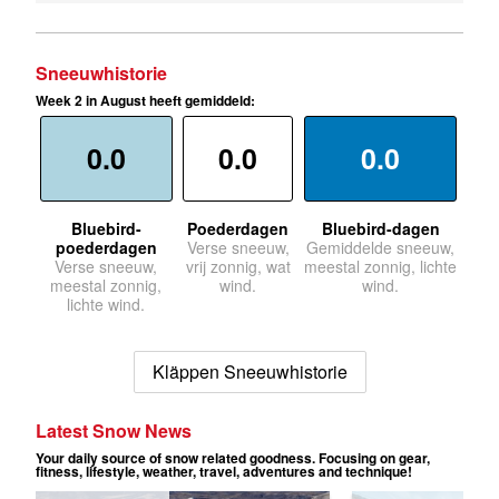
Sneeuwhistorie
Week 2 in August heeft gemiddeld:
0.0
0.0
0.0
Bluebird-
Poederdagen
Bluebird-dagen
poederdagen
Verse sneeuw,
Gemiddelde sneeuw,
Verse sneeuw,
vrij zonnig, wat
meestal zonnig, lichte
meestal zonnig,
wind.
wind.
lichte wind.
Kläppen Sneeuwhistorie