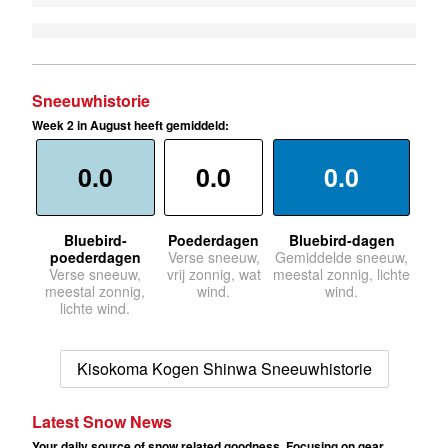
Sneeuwhistorie
Week 2 in August heeft gemiddeld:
0.0
0.0
0.0
Bluebird-
Poederdagen
Bluebird-dagen
poederdagen
Verse sneeuw,
Gemiddelde sneeuw,
Verse sneeuw,
vrij zonnig, wat
meestal zonnig, lichte
meestal zonnig,
wind.
wind.
lichte wind.
Kisokoma Kogen Shinwa Sneeuwhistorie