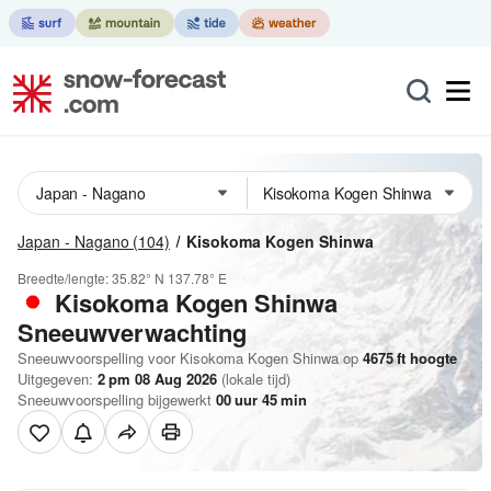
Japan - Nagano
(104)
Kisokoma Kogen Shinwa
Breedte/lengte:
35.82° N
137.78° E
Kisokoma Kogen Shinwa
Sneeuwverwachting
Sneeuwvoorspelling voor Kisokoma Kogen Shinwa op
4675
ft
hoogte
Uitgegeven:
2 pm 08 Aug 2026
(lokale tijd)
Sneeuwvoorspelling bijgewerkt
00
uur
45
min