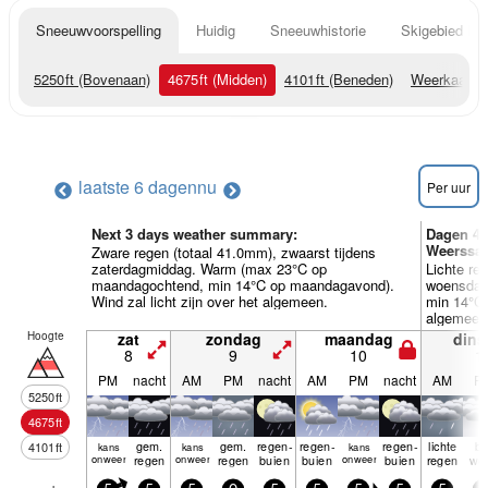
Sneeuwvoorspelling
Huidig
Sneeuwhistorie
Skigebied Inf
5250
ft
(Bovenaan)
4675
ft
(Midden)
4101
ft
(Beneden)
Weerkaarte
laatste 6 dagen
nu
Per uur
Next 3 days weather summary:
Dagen 4
Weerssam
Zware regen (totaal 41.0mm), zwaarst tijdens
zaterdagmiddag. Warm (max 23°C op
Lichte re
maandagochtend, min 14°C op maandagavond).
woensdag
Wind zal licht zijn over het algemeen.
min 14°C 
algemeen
Hoogte
zat
zondag
maandag
dins
8
9
10
1
PM
nacht
AM
PM
nacht
AM
PM
nacht
AM
P
5250
ft
4675
ft
gem.
gem.
regen­
regen­
regen­
lichte
be
4101
ft
kans
kans
kans
onweer
regen
onweer
regen
buien
buien
onweer
buien
regen
wol