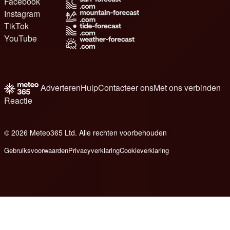
Facebook
Instagram
TikTok
YouTube
Adverteren
Hulp
Contacteer ons
Met ons verbinden
Reactie
© 2026 Meteo365 Ltd. Alle rechten voorbehouden
8
Gebruiksvoorwaarden
Privacyverklaring
Cookieverklaring