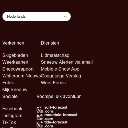
Verkennen
Diensten
Skigebieden
Lidmaatschap
Weerkaarten
Sneeuw Alerten via email
Sneeuwrapport
Mobiele Snow App
Whiteroom Nieuws
Ooggetuige Verslag
Foto's
Weer Feeds
MijnSneeuw
Sociale
Voorspel elk avontuur
Facebook
Instagram
TikTok