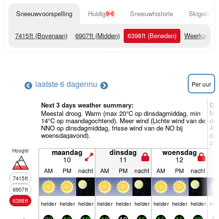
Sneeuwvoorspelling
Huidig
Sneeuwhistorie
Skigebied 
7415
ft
(Bovenaan)
6907
ft
(Midden)
6398
ft
(Beneden)
Weerkaarte
laatste 6 dagen
nu
Per uur
Next 3 days weather summary:
Da
Meestal droog. Warm (max 20°C op dinsdagmiddag, min
Mee
14°C op maandagochtend). Meer wind (Lichte wind van de
don
NNO op dinsdagmiddag, frisse wind van de NO bij
Af
woensdagavond).
don
zat
Hoogte
maandag
dinsdag
woensdag
10
11
12
AM
PM
nacht
AM
PM
nacht
AM
PM
nacht
A
7415
ft
6907
ft
6398
ft
helder
helder
helder
helder
helder
helder
helder
helder
helder
hel