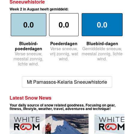
Sneeuwhistorie
Week 2 in August heeft gemiddeld:
0.0
0.0
0.0
Bluebird-
Poederdagen
Bluebird-dagen
poederdagen
Verse sneeuw,
Gemiddelde sneeuw,
Verse sneeuw,
vrij zonnig, wat
meestal zonnig, lichte
meestal zonnig,
wind.
wind.
lichte wind.
Mt Parnassos-Kelaria Sneeuwhistorie