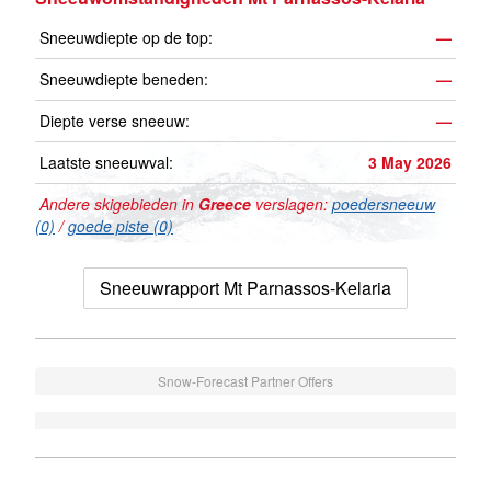
Sneeuwdiepte op de top:
—
Sneeuwdiepte beneden:
—
Diepte verse sneeuw:
—
Laatste sneeuwval:
3 May 2026
Andere skigebieden in
Greece
verslagen:
poedersneeuw
(0)
/
goede piste (0)
Sneeuwrapport Mt Parnassos-Kelaria
Snow-Forecast Partner Offers