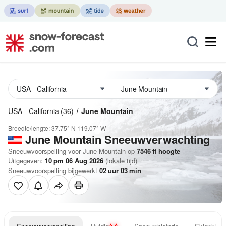
USA - California
(36)
June Mountain
Breedte/lengte:
37.75° N
119.07° W
June Mountain
Sneeuwverwachting
Sneeuwvoorspelling voor June Mountain op
7546
ft
hoogte
Uitgegeven:
10 pm 06 Aug 2026
(lokale tijd)
Sneeuwvoorspelling bijgewerkt
02
uur
03
min