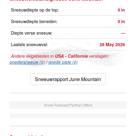
Sneeuwdiepte op de top:
0
in
Sneeuwdiepte beneden:
0
in
Diepte verse sneeuw:
—
Laatste sneeuwval:
28 May 2026
Andere skigebieden in
USA - California
verslagen:
poedersneeuw (0)
/
goede piste (0)
Sneeuwrapport June Mountain
Snow-Forecast Partner Offers