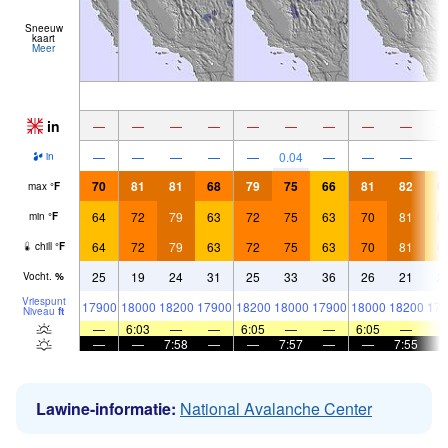
Sneeuw
kaart
Meer
in
—
—
—
—
—
—
—
—
—
—
—
—
—
—
0.04
—
—
—
in
70
81
81
68
79
75
66
81
82
6
max
°
F
64
72
79
63
72
75
63
70
81
6
min
°
F
64
72
79
63
72
75
63
70
81
6
chill
°
F
25
19
24
31
25
33
36
26
21
2
Vocht.
%
Vriespunt
17900
18000
18200
17900
18200
18000
17900
18000
18200
174
Niveau
ft
—
6:03
—
—
6:05
—
—
6:05
—
—
—
7:58
—
—
7:57
—
—
7:55
Lawine-informatie:
National Avalanche Center