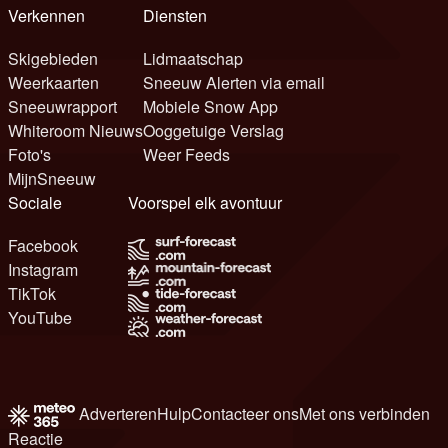
Verkennen
Diensten
Skigebieden
Lidmaatschap
Weerkaarten
Sneeuw Alerten via email
Sneeuwrapport
Mobiele Snow App
Whiteroom Nieuws
Ooggetuige Verslag
Foto's
Weer Feeds
MijnSneeuw
Sociale
Voorspel elk avontuur
Facebook
Instagram
TikTok
YouTube
Adverteren
Hulp
Contacteer ons
Met ons verbinden
Reactie