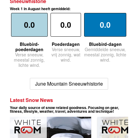
Sneeuwhistorie
Week 1 in August heeft gemiddeld:
0.0
0.0
0.0
Bluebird-
Poederdagen
Bluebird-dagen
poederdagen
Verse sneeuw,
Gemiddelde sneeuw,
Verse sneeuw,
vrij zonnig, wat
meestal zonnig, lichte
meestal zonnig,
wind.
wind.
lichte wind.
June Mountain Sneeuwhistorie