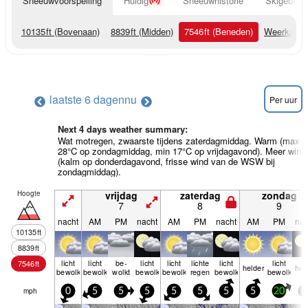
Sneeuwvoorspelling
Huidig
Sneeuwhistorie
Skigebied 
10135
ft
(Bovenaan)
8839
ft
(Midden)
7546
ft
(Beneden)
Weerkaart
laatste 6 dagen
nu
Per uur
Next 4 days weather summary:
Wat motregen, zwaarste tijdens zaterdagmiddag. Warm (max
28°C op zondagmiddag, min 17°C op vrijdagavond). Meer wind
(kalm op donderdagavond, frisse wind van de WSW bij
zondagmiddag).
Hoogte
vrijdag
zaterdag
zondag
7
8
9
nacht
AM
PM
nacht
AM
PM
nacht
AM
PM
nac
10135
ft
8839
ft
licht
licht
be­
licht
licht
lichte
licht
licht
7546
ft
helder
hel
bewolkt
bewolkt
wolkt
bewolkt
bewolkt
regen
bewolkt
bewolkt
mph
0
5
5
5
5
5
5
5
20
5