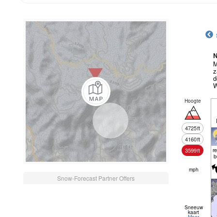
N
M
z
d
W
Hoogte
4725
ft
4160
ft
r
3599
ft
b
mph
Snow-Forecast Partner Offers
Sneeuw
kaart
Meer