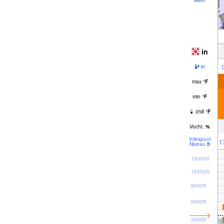
in
in
max
°
F
min
°
F
chill
°
F
Vocht.
%
Vriespunt
1
Niveau
ft
15000ft
12000ft
9000ft
6000ft
3000ft