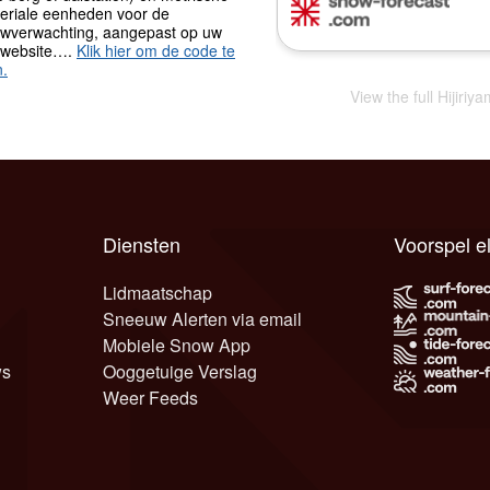
periale eenheden voor de
wverwachting, aangepast op uw
 website….
Klik hier om de code te
n.
View the full Hijiri
Diensten
Voorspel e
Lidmaatschap
Sneeuw Alerten via email
Mobiele Snow App
ws
Ooggetuige Verslag
Weer Feeds