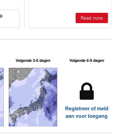
is simple: book now or wait, and
where are the best odds?
ma
Read more
Volgende 3-6 dagen
Volgende 6-9 dagen
Registreer of meld
aan voor toegang