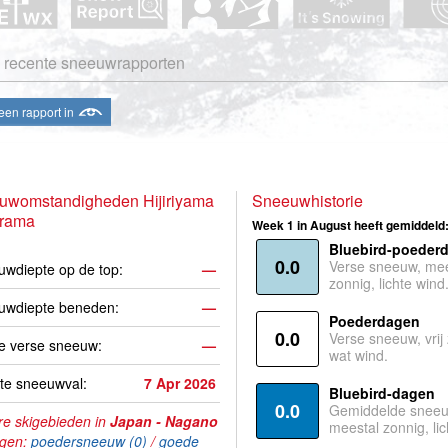
 recente sneeuwrapporten
een rapport in
uwomstandigheden Hijiriyama
Sneeuwhistorie
rama
Week 1 in August heeft gemiddeld
Bluebird-poeder
0.0
Verse sneeuw, mee
wdiepte op de top:
—
zonnig, lichte wind
uwdiepte beneden:
—
Poederdagen
0.0
Verse sneeuw, vrij
e verse sneeuw:
—
wat wind.
te sneeuwval:
7 Apr 2026
Bluebird-dagen
0.0
Gemiddelde sneeu
e skigebieden in
Japan - Nagano
meestal zonnig, lic
agen:
poedersneeuw (0)
/
goede