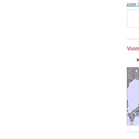
piste 
Voors
V