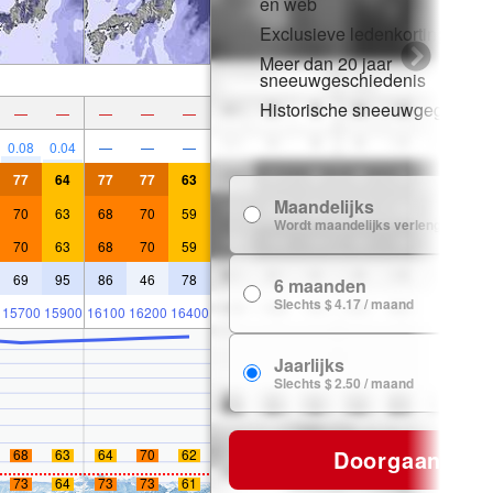
en web
Exclusieve ledenkortingen
Meer dan 20 jaar
sneeuwgeschiedenis
Historische sneeuwgegevens
—
—
—
—
—
0.08
0.04
—
—
—
77
64
77
77
63
Maandelijks
$
70
63
68
70
59
Wordt maandelijks verlengd
70
63
68
70
59
69
95
86
46
78
6 maanden
$ 
Slechts $ 4.17 / maand
15700
15900
16100
16200
16400
Jaarlijks
$ 
Slechts $ 2.50 / maand
Doorgaan
68
63
64
70
62
73
64
73
73
61