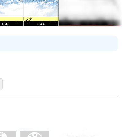
—
—
5:01
—
—
6:45
—
—
6:44
—