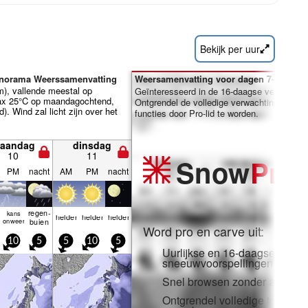
Bekijk per uur
Panorama Weerssamenvatting
Weersamenvatting voor dagen 7-16:
m), vallende meestal op
Geïnteresseerd in de 16-daagse verwachti
x 25°C op maandagochtend,
Ontgrendel de volledige verwachting en vee
. Wind zal licht zijn over het
functies door Pro-lid te worden.
aandag
dinsdag
10
11
Snow
Pro
PM
nacht
AM
PM
nacht
regen­
kans
helder
helder
helder
t
onweer
buien
Word pro en carve uit:
10
5
5
10
5
Uurlijkse en 16-daagse
sneeuwvoorspellingen
Snel browsen zonder adverten
Ontgrendel volledige toegang