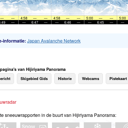
—
—
4:58
—
—
4:58
—
—
5:00
—
—
5:00
6:49
—
—
6:47
—
—
6:46
—
—
6:45
—
—
-informatie:
Japan Avalanche Network
 pagina's van Hijiriyama Panorama
ericht
Skigebied Gids
Historie
Webcams
Pistekaart
uwradar
te sneeuwrapporten in de buurt van Hijiriyama Panorama: