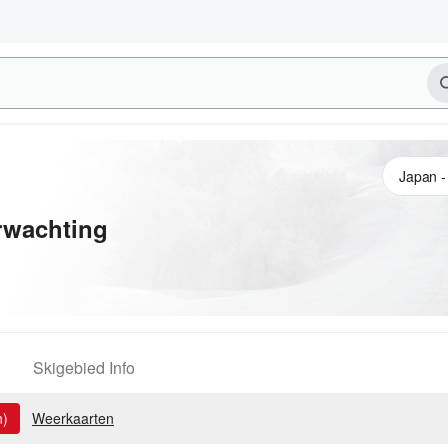
wachting
Skigebied Info
n)
Weerkaarten