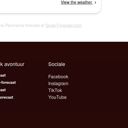
yama Panorama forecast at
Snow-Forecast.com
lk avontuur
Sociale
Facebook
Instagram
TikTok
YouTube