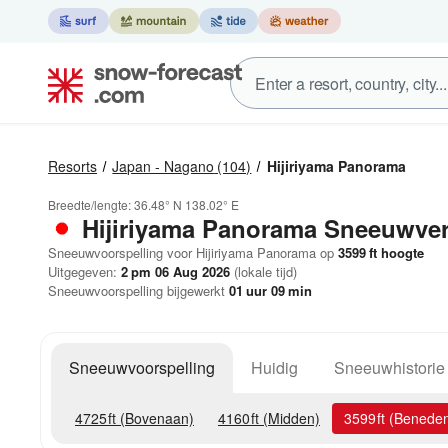
Resorts
Japan - Nagano
(104)
Hijiriyama Panorama
Breedte/lengte:
36.48° N
138.02° E
Hijiriyama Panorama
Sneeuwver
Sneeuwvoorspelling voor Hijiriyama Panorama op
3599
ft
hoogte
Uitgegeven:
2 pm 06 Aug 2026
(lokale tijd)
Sneeuwvoorspelling bijgewerkt
01
uur
09
min
Sneeuwvoorspelling
Huidig
Sneeuwhistorie
4725
ft
(Bovenaan)
4160
ft
(Midden)
3599
ft
(Benede