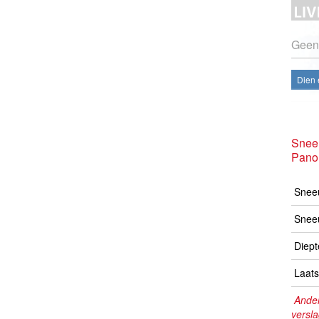
Geen
Dien 
Snee
Pano
Sneeu
Snee
Diept
Laats
Ander
versl