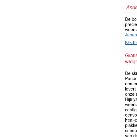
Ande
De bo
preci
weers
Japan
Klik hi
Grati
widge
De ski
Panor
nemen
levert
onze 
Hijir
weers
config
eenvo
html-c
plakk
sneeu
van de