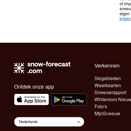
of im
sneeu
eigen
krijge
Verkennen
Skigebieden
Weerkaarten
Ontdek onze app
Sneeuwrapport
Whiteroom Nieu
Foto's
MijnSneeuw