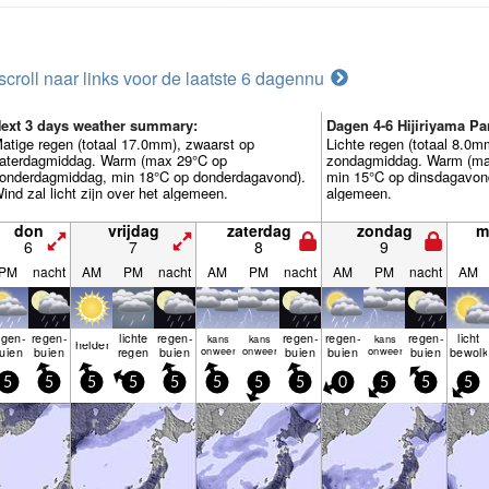
scroll naar links voor de laatste 6 dagen
nu
ext 3 days weather summary:
Dagen 4-6 Hijiriyama 
atige regen (totaal 17.0mm), zwaarst op
Lichte regen (totaal 8.0m
aterdagmiddag. Warm (max 29°C op
zondagmiddag. Warm (ma
onderdagmiddag, min 18°C op donderdagavond).
min 15°C op dinsdagavond)
ind zal licht zijn over het algemeen.
algemeen.
don
vrijdag
zaterdag
zondag
m
6
7
8
9
PM
nacht
AM
PM
nacht
AM
PM
nacht
AM
PM
nacht
AM
egen­
regen­
lichte
regen­
regen­
regen­
regen­
licht
kans
kans
kans
helder
uien
buien
regen
buien
onweer
onweer
buien
buien
onweer
buien
bewolk
5
5
5
5
5
5
5
5
0
5
5
5