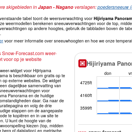
re skigebieden in
Japan - Nagano
verslagen:
poedersneeuw (
venstaande tabel toont de weersverwachting voor
Hijiriyama Panora
eze weermodellen berekenen sneeuwverwachtingen voor de top, midde
verwachtingen op andere hoogtes, gebruik de tabbladen boven de tabe
.
er
voor meer informatie over sneeuwhoogten en hoe we onze tempera
s Snow-Forecast.com weer-
t voor op je website
weer-widget voor Hijiriyama
ama is beschikbaar om gratis op te
 op externe websites. De widget
 een dagelijkse samenvatting van
sneeuwverwachtingen voor
iyama Panorama en de huidige
omstandigheden daar. Ga naar de
uratiepagina en volg de drie
udige stappen om de aangepaste
ode te kopiëren en in uw site te
en. U kunt de hoogte van de
wvoorspelling kiezen (top, midden
 berg of dalstation) en metrische