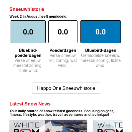
Sneeuwhistorie
Week 2 in August heeft gemiddeld:
0.0
0.0
0.0
Bluebird-
Poederdagen
Bluebird-dagen
poederdagen
Verse sneeuw,
Gemiddelde sneeuw,
Verse sneeuw,
vrij zonnig, wat
meestal zonnig, lichte
meestal zonnig,
wind.
wind.
lichte wind.
Happo One Sneeuwhistorie