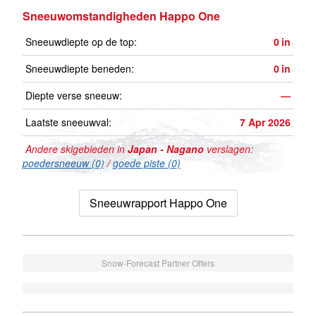
Sneeuwomstandigheden Happo One
Sneeuwdiepte op de top:
0
in
Sneeuwdiepte beneden:
0
in
Diepte verse sneeuw:
—
Laatste sneeuwval:
7 Apr 2026
Andere skigebieden in
Japan - Nagano
verslagen:
poedersneeuw (0)
/
goede piste (0)
Sneeuwrapport Happo One
Snow-Forecast Partner Offers