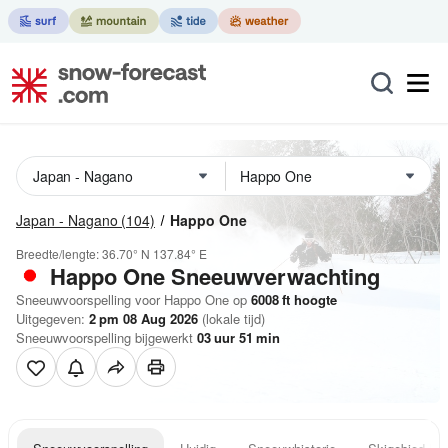
Japan - Nagano
(104)
Happo One
Breedte/lengte:
36.70° N
137.84° E
Happo One
Sneeuwverwachting
Sneeuwvoorspelling voor Happo One op
6008
ft
hoogte
Uitgegeven:
2 pm 08 Aug 2026
(lokale tijd)
Sneeuwvoorspelling bijgewerkt
03
uur
51
min