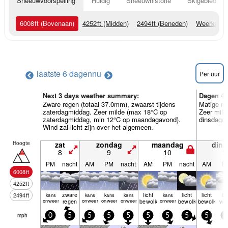
Sneeuwvoorspelling
Huidig
Sneeuwhistorie
Skigebied Inf
6008
ft
(Bovenaan)
4252
ft
(Midden)
2494
ft
(Beneden)
Weerkaart
laatste 6 dagen
nu
Per uur
Next 3 days weather summary:
Dagen 4-
Zware regen (totaal 37.0mm), zwaarst tijdens
Matige re
zaterdagmiddag. Zeer milde (max 18°C op
Zeer mild
zaterdagmiddag, min 12°C op maandagavond).
dinsdagmi
Wind zal licht zijn over het algemeen.
Hoogte
zat
zondag
maandag
dins
8
9
10
1
PM
nacht
AM
PM
nacht
AM
PM
nacht
AM
P
6008
ft
4252
ft
zware
licht
licht
licht
be
2494
ft
kans
kans
kans
kans
kans
onweer
regen
onweer
onweer
onweer
bewolkt
onweer
bewolkt
bewolkt
wol
mph
0
5
5
5
5
5
5
5
5
5