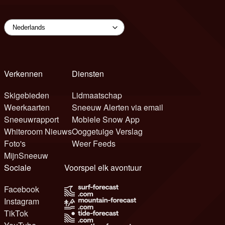
Verkennen
Diensten
Skigebieden
Lidmaatschap
Weerkaarten
Sneeuw Alerten via email
Sneeuwrapport
Mobiele Snow App
Whiteroom Nieuws
Ooggetuige Verslag
Foto's
Weer Feeds
MijnSneeuw
Sociale
Voorspel elk avontuur
Facebook
Instagram
TikTok