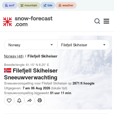
Norway
(48)
Filefjell Skiheiser
Breedte/lengte:
61.15° N
8.25° E
Filefjell Skiheiser
Sneeuwverwachting
Sneeuwvoorspelling voor Filefjell Skiheiser op
2871
ft
hoogte
Uitgegeven:
7 am 06 Aug 2026
(lokale tijd)
Sneeuwvoorspelling bijgewerkt
01
uur
11
min