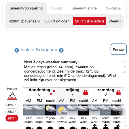
Sneeuwvoorspelling
Huidig
Sneeuwhistorie
Skigebied Inf
4206
ft
(Bovenaan)
3537
ft
(Midden)
2871
ft
(Beneden)
Weerkaarte
laatste 6 dagen
nu
Per uur
Next 3 days weather summary:
Da
Matige regen (totaal 14.0mm), zwaarst op
Mat
donderdagochtend. Zeer milde (max 12°C op
Zee
donderdagochtend, min 6°C op donderdagavond). Wind
maa
zal licht zijn over het algemeen.
Hoogte
donderdag
vrijdag
zaterdag
6
7
8
AM
PM
nacht
AM
PM
nacht
AM
PM
nacht
A
4206
ft
3537
ft
lichte
lichte
regen­
licht
be­
be­
be­
lichte
lichte
lic
2871
ft
regen
regen
buien
bewolkt
wolkt
wolkt
wolkt
regen
regen
reg