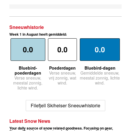
Sneeuwhistorie
Week 1 in August heeft gemiddeld:
0.0
0.0
0.0
Bluebird-
Poederdagen
Bluebird-dagen
poederdagen
Verse sneeuw,
Gemiddelde sneeuw,
Verse sneeuw,
vrij zonnig, wat
meestal zonnig, lichte
meestal zonnig,
wind.
wind.
lichte wind.
Filefjell Skiheiser Sneeuwhistorie