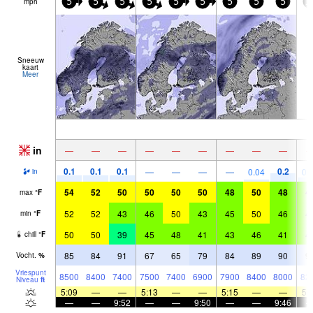
mph
5
5
5
5
5
5
5
5
5
1
Sneeuw
kaart
Meer
in
—
—
—
—
—
—
—
—
—
0.1
0.1
0.1
0.2
—
—
—
—
0.04
0.
in
54
52
50
50
50
50
48
50
48
4
max
°
F
52
52
43
46
50
43
45
50
46
4
min
°
F
50
50
39
45
48
41
43
46
41
4
chill
°
F
85
84
91
67
65
79
84
89
90
9
Vocht.
%
Vriespunt
8500
8400
7400
7500
7400
6900
7900
8400
8000
82
Niveau
ft
5:09
—
—
5:13
—
—
5:15
—
—
5:
—
—
9:52
—
—
9:50
—
—
9:46