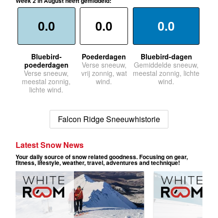
Week 2 in August heeft gemiddeld:
0.0
0.0
0.0
Bluebird-
Poederdagen
Bluebird-dagen
poederdagen
Verse sneeuw,
Gemiddelde sneeuw,
Verse sneeuw,
vrij zonnig, wat
meestal zonnig, lichte
meestal zonnig,
wind.
wind.
lichte wind.
Falcon Ridge Sneeuwhistorie