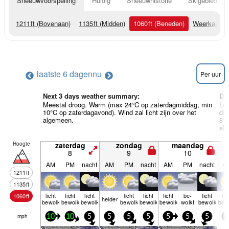
Sneeuwvoorspelling
Huidig
Sneeuwhistorie
Skigebied Inf
1211
ft
(Bovenaan)
1135
ft
(Midden)
1060
ft
(Beneden)
Weerkaarte
laatste 6 dagen
nu
Per uur
Next 3 days weather summary:
Da
Meestal droog. Warm (max 24°C op zaterdagmiddag, min
Lic
10°C op zaterdagavond). Wind zal licht zijn over het
di
algemeen.
8°C
al
Hoogte
zaterdag
zondag
maandag
8
9
10
AM
PM
nacht
AM
PM
nacht
AM
PM
nacht
A
1211
ft
1135
ft
licht
licht
licht
licht
licht
licht
be­
licht
lic
1060
ft
helder
bewolkt
bewolkt
bewolkt
bewolkt
bewolkt
bewolkt
wolkt
bewolkt
bew
mph
10
10
5
5
5
5
5
5
5
5