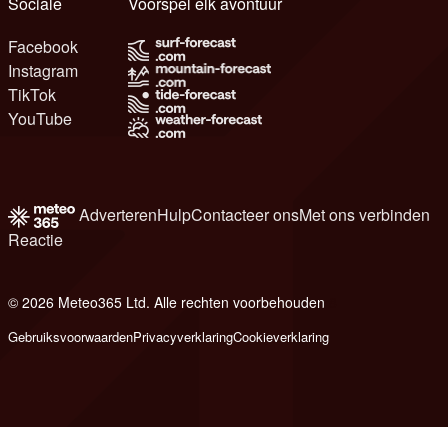
Sociale
Voorspel elk avontuur
Facebook
Instagram
TikTok
YouTube
Adverteren
Hulp
Contacteer ons
Met ons verbinden
Reactie
© 2026 Meteo365 Ltd. Alle rechten voorbehouden
8
Gebruiksvoorwaarden
Privacyverklaring
Cookieverklaring