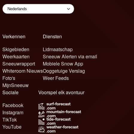
Verkennen
Diensten
Skigebieden
Lidmaatschap
Weerkaarten
Sneeuw Alerten via email
Sneeuwrapport
Mobiele Snow App
Whiteroom Nieuws
Ooggetuige Verslag
Foto's
Weer Feeds
MijnSneeuw
Sociale
Voorspel elk avontuur
Facebook
Instagram
TikTok
YouTube