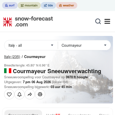
Italy
(235)
Courmayeur
Breedte/lengte:
45.80° N
6.96° E
Courmayeur
Sneeuwverwachting
Sneeuwvoorspelling voor Courmayeur op
3970
ft
hoogte
Uitgegeven:
7 pm 06 Aug 2026
(lokale tijd)
Sneeuwvoorspelling bijgewerkt
03
uur
45
min