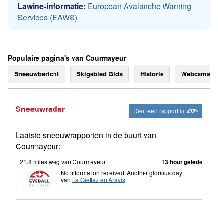
Lawine-informatie:
European Avalanche Warning
Services (EAWS)
Populaire pagina's van Courmayeur
Sneeuwbericht
Skigebied Gids
Historie
Webcams
Sneeuwradar
Dien een rapport in
Laatste sneeuwrapporten in de buurt van
Courmayeur:
21.8
miles
weg van Courmayeur
13 hour geleden
No information received. Another glorious day.
van
La Giettaz en Aravis