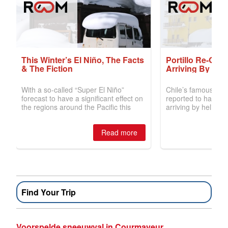
Find Your Trip
Voorspelde sneeuwval in Courmayeur