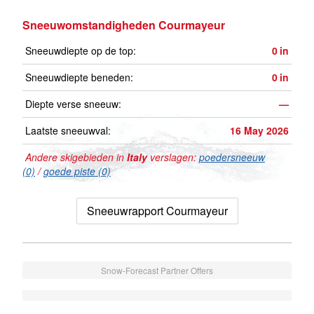
Sneeuwomstandigheden Courmayeur
Sneeuwdiepte op de top:
0
in
Sneeuwdiepte beneden:
0
in
Diepte verse sneeuw:
—
Laatste sneeuwval:
16 May 2026
Andere skigebieden in
Italy
verslagen:
poedersneeuw
(0)
/
goede piste (0)
Sneeuwrapport Courmayeur
Snow-Forecast Partner Offers