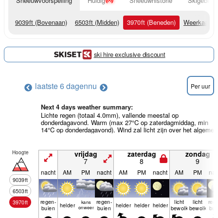
Sneeuwvoorspelling
Huidig
Sneeuwhistorie
Skigebied 
9039
ft
(Bovenaan)
6503
ft
(Midden)
3970
ft
(Beneden)
Weerkaarte
ski hire exclusive discount
laatste 6 dagen
nu
Per uur
Next 4 days weather summary:
Lichte regen (totaal 4.0mm), vallende meestal op
donderdagavond. Warm (max 27°C op zaterdagmiddag, min
14°C op donderdagavond). Wind zal licht zijn over het algemee
Hoogte
vrijdag
zaterdag
zondag
7
8
9
nacht
AM
PM
nacht
AM
PM
nacht
AM
PM
nac
9039
ft
6503
ft
regen­
regen­
licht
licht
reg
3970
ft
kans
helder
helder
helder
helder
buien
onweer
buien
bewolkt
bewolkt
bui