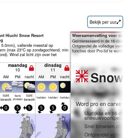
Bekijk per uur
nt Hiuchi Snow Resort
Weersamenvatting voor dagen 7-1
ng
Geïnteresseerd in de 16-daagse ver
al 5.0mm), vallende meestal op
Ontgrendel de volledige verwachting
rm (max 23°C op zondagochtend, min
functies door Pro-lid te worden.
d). Wind zal licht zijn over het
maandag
dinsdag
10
11
Snow
Pr
AM
PM
nacht
AM
PM
nacht
licht
licht
kans
helder
helder
helder
bewolkt
onweer
bewolkt
Word pro en carve uit:
0
5
5
5
5
0
Uurlijkse en 16-daagse
sneeuwvoorspellingen
Snel browsen zonder adv
Ontgrendel volledige to