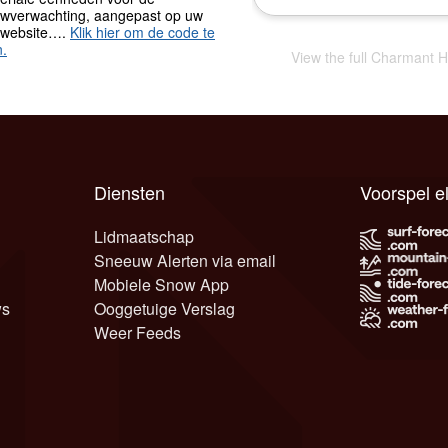
wverwachting, aangepast op uw
 website….
Klik hier om de code te
n.
View the full Charmant H
Diensten
Voorspel e
Lidmaatschap
Sneeuw Alerten via email
Mobiele Snow App
ws
Ooggetuige Verslag
Weer Feeds