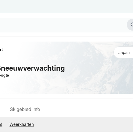
rt
Sneeuwverwachting
ogte
Skigebied Info
n)
Weerkaarten