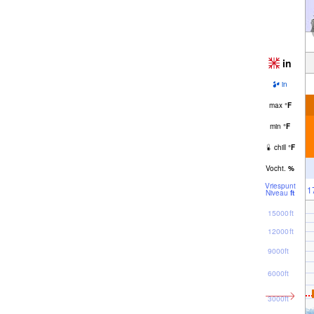
in
in
max
°
F
min
°
F
chill
°
F
Vocht.
%
Vriespunt
1
Niveau
ft
15000ft
12000ft
9000ft
6000ft
3000ft