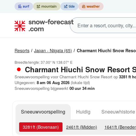
Resorts
Japan - Niigata
(65)
Charmant Hiuchi Snow Reso
Breedte/lengte:
37.00° N
138.07° E
Charmant Hiuchi Snow Resort
Sneeuwvoorspelling voor Charmant Hiuchi Snow Resort op
3281
ft
ho
Uitgegeven:
8 am 06 Aug 2026
(lokale tijd)
Sneeuwvoorspelling bijgewerkt
00
uur
34
min
Sneeuwvoorspelling
Huidig
Sneeuwhistorie
3281
ft
(Bovenaan)
2461
ft
(Midden)
1641
ft
(Benede