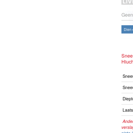
Geen
Dien 
Snee
Hiuc
Sneeu
Snee
Diept
Laats
Ander
versl