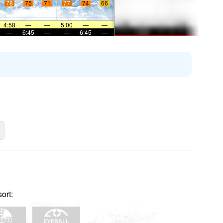
78
75
71
77
74
66
4:58
—
—
5:00
—
—
—
6:45
—
—
6:45
—
ort: