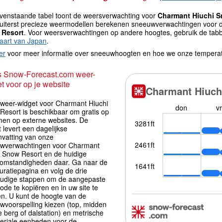
venstaande tabel toont de weersverwachting voor
Charmant Hiuchi S
uiterst precieze weermodellen berekenen sneeuwverwachtingen voor d
 Resort
. Voor weersverwachtingen op andere hoogtes, gebruik de tabb
aart van Japan
.
er
voor meer informatie over sneeuwhoogten en hoe we onze tempera
s Snow-Forecast.com weer-
t voor op je website
iweer-widget voor Charmant Hiuchi
Resort is beschikbaar om gratis op
men op externe websites. De
 levert een dagelijkse
vatting van onze
wverwachtingen voor Charmant
i Snow Resort en de huidige
omstandigheden daar. Ga naar de
uratiepagina en volg de drie
udige stappen om de aangepaste
ode te kopiëren en in uw site te
en. U kunt de hoogte van de
wvoorspelling kiezen (top, midden
 berg of dalstation) en metrische
periale eenheden voor de