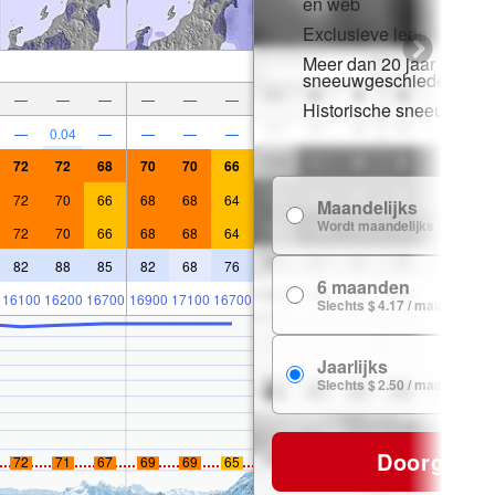
en web
Exclusieve ledenkorting
Meer dan 20 jaar
sneeuwgeschiedenis
—
—
—
—
—
—
Historische sneeuwgeg
—
0.04
—
—
—
—
72
72
68
70
70
66
72
70
66
68
68
64
Maandelijks
Wordt maandelijks verlengd
72
70
66
68
68
64
82
88
85
82
68
76
6 maanden
16100
16200
16700
16900
17100
16700
Slechts $ 4.17 / maand
Jaarlijks
Slechts $ 2.50 / maand
Doorgaan
72
71
67
69
69
65