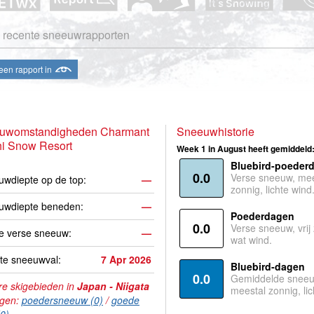
 recente sneeuwrapporten
een rapport in
uwomstandigheden Charmant
Sneeuwhistorie
hi Snow Resort
Week 1 in August heeft gemiddeld
Bluebird-poeder
0.0
Verse sneeuw, mee
wdiepte op de top:
—
zonnig, lichte wind
uwdiepte beneden:
—
Poederdagen
0.0
Verse sneeuw, vrij
e verse sneeuw:
—
wat wind.
te sneeuwval:
7 Apr 2026
Bluebird-dagen
0.0
Gemiddelde sneeu
e skigebieden in
Japan - Niigata
meestal zonnig, lic
agen:
poedersneeuw (0)
/
goede