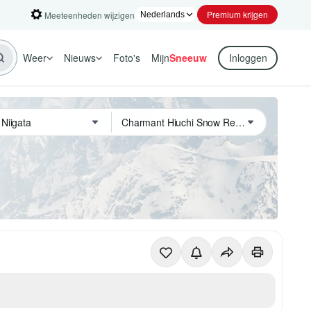
Premium krijgen
Meeteenheden wijzigen
Weer
Nieuws
Foto's
Mijn
Sneeuw
Inloggen