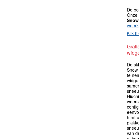
De bo
Onze 
Snow
weerk
Klik hi
Grati
widge
De sk
Snow 
te ne
widget
samen
sneeu
Hiuch
weers
config
eenvo
html-c
plakk
sneeu
van de
of im