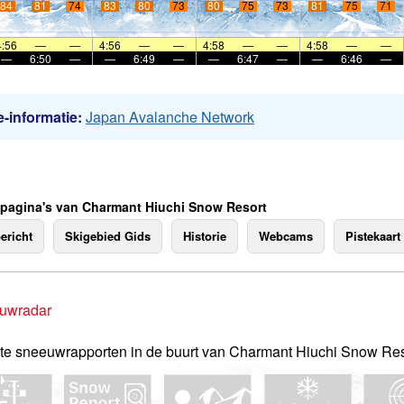
84
81
74
83
80
73
80
75
73
81
75
71
4:56
—
—
4:56
—
—
4:58
—
—
4:58
—
—
—
6:50
—
—
6:49
—
—
6:47
—
—
6:46
—
-informatie:
Japan Avalanche Network
 pagina's van Charmant Hiuchi Snow Resort
ericht
Skigebied Gids
Historie
Webcams
Pistekaart
uwradar
te sneeuwrapporten in de buurt van Charmant Hiuchi Snow Res