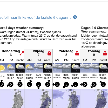
scroll naar links voor de laatste 6 dagen
nu
ext 3 days weather summary:
Dagen 4-6 Charma
Weerssamenvatti
ware regen (totaal 24.0mm), zwaarst tijdens
aterdagmiddag. Warm (max 25°C op donderdagochtend,
Lichte regen (tota
in 21°C op zaterdagavond). Wind zal licht zijn over het
zondagochtend. Wa
lgemeen.
18°C op dinsdagavon
algemeen.
donderdag
vrijdag
zaterdag
zondag
6
7
8
9
AM
PM
nacht
AM
PM
nacht
AM
PM
nacht
AM
PM
nacht
regen­
regen­
regen­
regen­
gem.
regen­
regen­
kans
kans
kans
kans
elder
buien
buien
buien
onweer
buien
onweer
regen
buien
onweer
onweer
buien
0
5
5
0
5
5
5
5
5
5
5
5