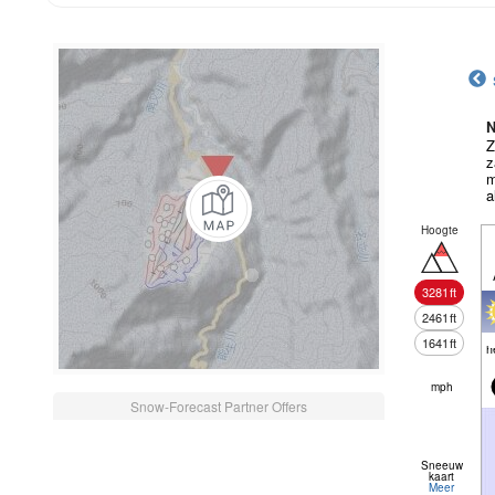
N
Z
z
m
a
Hoogte
3281
ft
2461
ft
1641
ft
h
mph
Snow-Forecast Partner Offers
Sneeuw
kaart
Meer