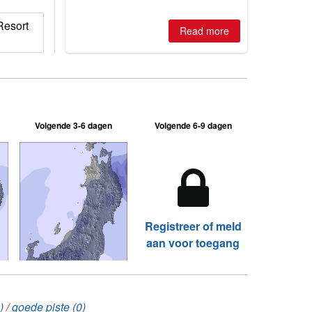
is simple: book now or wait, and
where are the best odds?
Resort
Read more
Volgende 3-6 dagen
Volgende 6-9 dagen
Registreer of meld
aan voor toegang
)
/
goede piste (0)