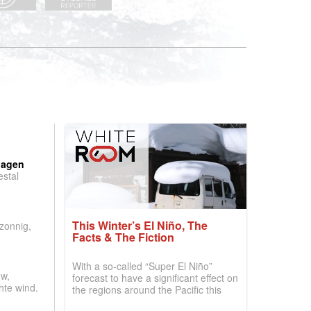
:
dagen
stal
.
This Winter’s El Niño, The
 zonnig,
Facts & The Fiction
With a so-called “Super El Niño”
w,
forecast to have a significant effect on
hte wind.
the regions around the Pacific this
winter, the question skiers are asking