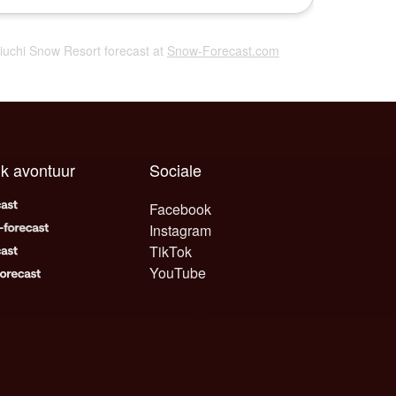
iuchi Snow Resort forecast at
Snow-Forecast.com
lk avontuur
Sociale
Facebook
Instagram
TikTok
YouTube