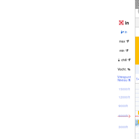
in
in
max
°
F
min
°
F
chill
°
F
Vocht.
%
Vriespunt
1
Niveau
ft
15000ft
12000ft
9000ft
6000ft
3000ft