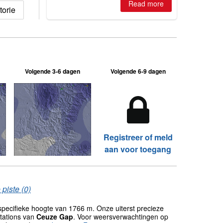
where are the best odds?
Read more
orie
Volgende 3-6 dagen
Volgende 6-9 dagen
Registreer of meld
aan voor toegang
piste (0)
pecifieke hoogte van 1766 m. Onze uiterst precieze
tations van
Ceuze Gap
. Voor weersverwachtingen op