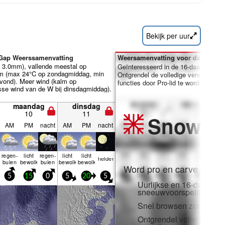
Bekijk per uur
 Gap Weerssamenvatting
Weersamenvatting voor dagen 7-1
al 3.0mm), vallende meestal op
Geïnteresseerd in de 16-daagse ver
m (max 24°C op zondagmiddag, min
Ontgrendel de volledige verwachting
ond). Meer wind (kalm op
functies door Pro-lid te worden.
se wind van de W bij dinsdagmiddag).
maandag
dinsdag
10
11
Snow
Pr
AM
PM
nacht
AM
PM
nacht
regen­
licht
regen­
licht
licht
helder
buien
bewolkt
buien
bewolkt
bewolkt
Word pro en carve uit:
5
15
0
5
20
5
Uurlijkse en 16-daagse
sneeuwvoorspellingen
Snel browsen zonder adv
Ontgrendel volledige to