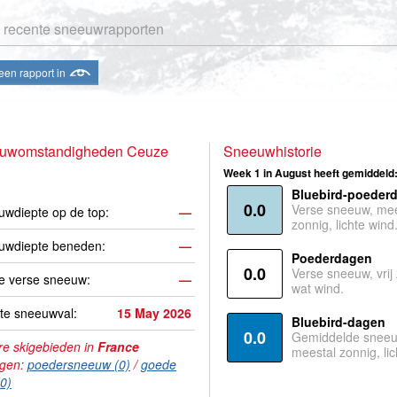
 recente sneeuwrapporten
een rapport in
uwomstandigheden Ceuze
Sneeuwhistorie
Week 1 in August heeft gemiddeld
Bluebird-poeder
0.0
Verse sneeuw, mee
wdiepte op de top:
—
zonnig, lichte wind
uwdiepte beneden:
—
Poederdagen
0.0
Verse sneeuw, vrij
e verse sneeuw:
—
wat wind.
te sneeuwval:
15 May 2026
Bluebird-dagen
0.0
Gemiddelde sneeu
e skigebieden in
France
meestal zonnig, lic
agen:
poedersneeuw (0)
/
goede
(0)