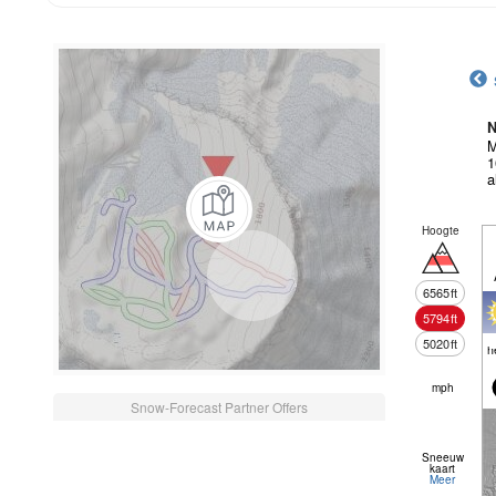
N
M
1
a
Hoogte
6565
ft
5794
ft
5020
ft
h
mph
Snow-Forecast Partner Offers
Sneeuw
kaart
Meer