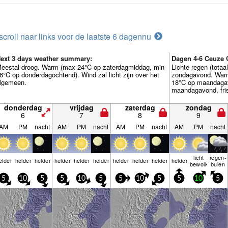
scroll naar links voor de laatste 6 dagen
nu
ext 3 days weather summary:
Dagen 4-6 Ceuze
eestal droog. Warm (max 24°C op zaterdagmiddag, min
Lichte regen (tota
6°C op donderdagochtend). Wind zal licht zijn over het
zondagavond. War
lgemeen.
18°C op maandagav
maandagavond, fris
donderdag
vrijdag
zaterdag
zondag
6
7
8
9
AM
PM
nacht
AM
PM
nacht
AM
PM
nacht
AM
PM
nacht
licht
regen­
elder
helder
helder
helder
helder
helder
helder
helder
helder
helder
bewolkt
buien
5
10
5
5
10
5
5
10
5
5
10
5