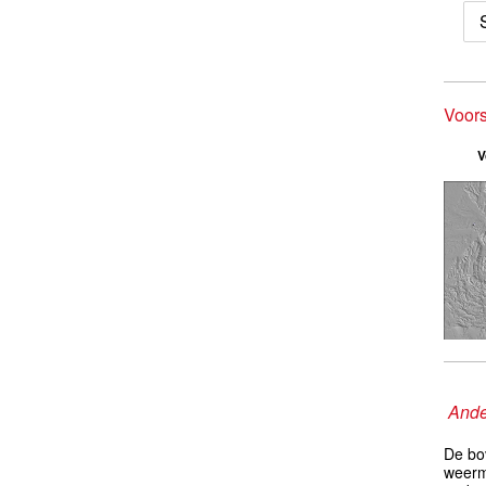
Voor
V
Ande
De bo
weerm