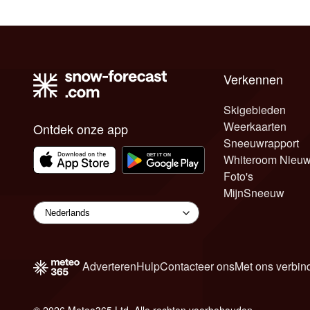
Verkennen
Skigebieden
Weerkaarten
Ontdek onze app
Sneeuwrapport
Whiteroom Nieu
Foto's
MijnSneeuw
Adverteren
Hulp
Contacteer ons
Met ons verbin