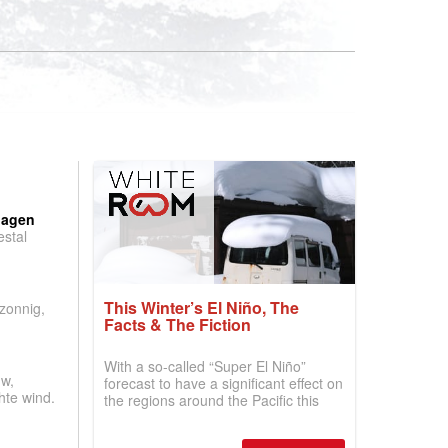
:
dagen
stal
.
This Winter’s El Niño, The
 zonnig,
Facts & The Fiction
With a so-called “Super El Niño”
w,
forecast to have a significant effect on
hte wind.
the regions around the Pacific this
winter, the question skiers are asking
is simple: book now or wait, and