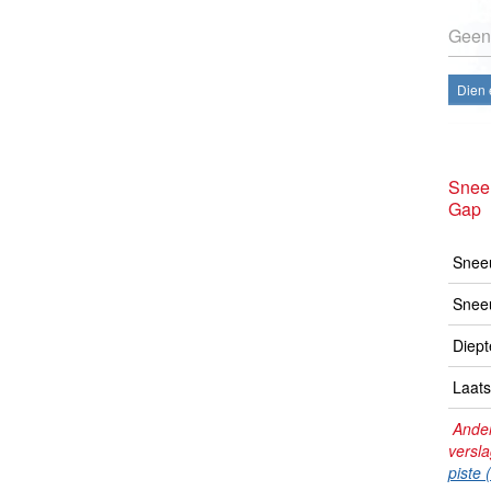
Geen
Dien 
Snee
Gap
Sneeu
Snee
Diept
Laats
Ander
versl
piste 