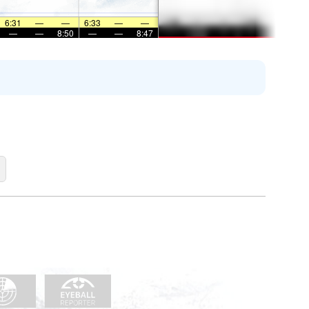
6:31
—
—
6:33
—
—
—
—
8:50
—
—
8:47