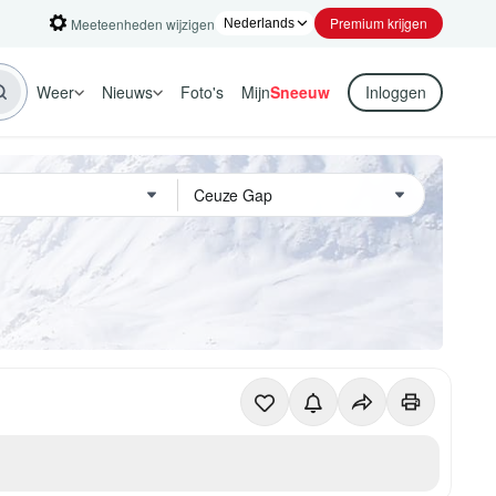
Premium krijgen
Meeteenheden wijzigen
Weer
Nieuws
Foto's
Mijn
Sneeuw
Inloggen