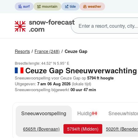
Resorts
France
(248)
Ceuze Gap
Breedte/lengte:
44.52° N
5.95° E
Ceuze Gap
Sneeuwverwachting
Sneeuwvoorspelling voor Ceuze Gap op
5794
ft
hoogte
Uitgegeven:
7 am 06 Aug 2026
(lokale tijd)
Sneeuwvoorspelling bijgewerkt
00
uur
47
min
Sneeuwvoorspelling
Huidig
Sneeuwhistor
6565
ft
(Bovenaan)
5794
ft
(Midden)
5020
ft
(Benede