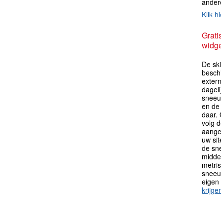
ander
Klik hi
Grati
widge
De sk
besch
extern
dagel
sneeu
en de
daar.
volg 
aange
uw sit
de sn
midden
metri
sneeu
eigen
krijge