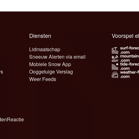
Diensten
Voorspel e
Lidmaatschap
Sneeuw Alerten via email
Mobiele Snow App
ws
Ooggetuige Verslag
Weer Feeds
den
Reactie