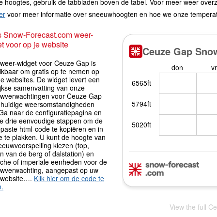
e hoogtes, gebruik de tabbladen boven de tabel. Voor meer weer overz
er
voor meer informatie over sneeuwhoogten en hoe we onze tempera
s Snow-Forecast.com weer-
t voor op je website
iweer-widget voor Ceuze Gap is
ikbaar om gratis op te nemen op
e websites. De widget levert een
ijkse samenvatting van onze
wverwachtingen voor Ceuze Gap
 huidige weersomstandigheden
 Ga naar de configuratiepagina en
de drie eenvoudige stappen om de
paste html-code te kopiëren en in
e te plakken. U kunt de hoogte van
eeuwvoorspelling kiezen (top,
 van de berg of dalstation) en
sche of imperiale eenheden voor de
wverwachting, aangepast op uw
 website….
Klik hier om de code te
n.
View the full C