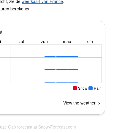
icht, zie de
weerkaart van France
.
turen berekenen.
euze Gap forecast at
Snow-Forecast.com