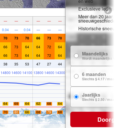
en web
Exclusieve ledenkorting
Meer dan 20 jaar
sneeuwgeschiedenis
—
—
—
—
—
—
Historische sneeuwgeg
0.04
—
0.04
—
—
—
70
73
70
66
73
70
66
73
64
64
72
64
Maandelijks
66
73
64
64
72
64
Wordt maandelijks verlengd
38
35
53
47
27
44
14800
14600
14100
13800
14600
14300
6 maanden
Slechts $ 4.17 / maand
Jaarlijks
Slechts $ 2.50 / maand
64
69
64
62
68
64
70
80
66
68
79
68
Doorgaan