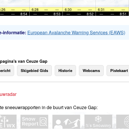
6:26
—
—
6:28
—
—
6:30
—
—
6:31
—
—
—
—
8:54
—
—
8:53
—
—
8:52
—
—
8:51
-informatie:
European Avalanche Warning Services (EAWS)
 pagina's van Ceuze Gap
ericht
Skigebied Gids
Historie
Webcams
Pistekaart
uwradar
te sneeuwrapporten in de buurt van Ceuze Gap: