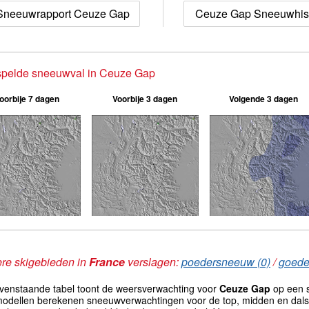
Sneeuwrapport Ceuze Gap
Ceuze Gap Sneeuwhist
spelde sneeuwval in Ceuze Gap
oorbije 7 dagen
Voorbije 3 dagen
Volgende 3 dagen
re skigebieden in
France
verslagen:
poedersneeuw (0)
/
goede 
venstaande tabel toont de weersverwachting voor
Ceuze Gap
op een s
odellen berekenen sneeuwverwachtingen voor de top, midden en dals