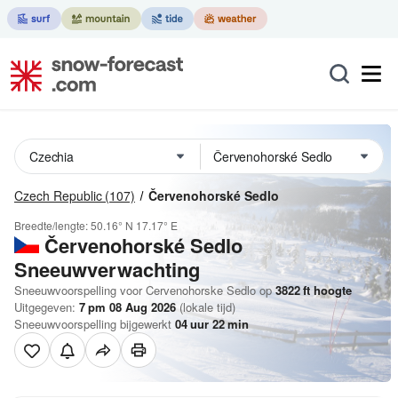
Czech Republic
(107)
Červenohorské Sedlo
Breedte/lengte:
50.16° N
17.17° E
Červenohorské Sedlo
Sneeuwverwachting
Sneeuwvoorspelling voor Cervenohorske Sedlo op
3822
ft
hoogte
Uitgegeven:
7 pm 08 Aug 2026
(lokale tijd)
Sneeuwvoorspelling bijgewerkt
04
uur
22
min