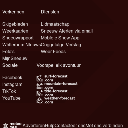
Verkennen
Diensten
Skigebieden
Lidmaatschap
Weerkaarten
Sneeuw Alerten via email
Sneeuwrapport
Mobiele Snow App
Whiteroom Nieuws
Ooggetuige Verslag
Foto's
Weer Feeds
MijnSneeuw
Sociale
Voorspel elk avontuur
Facebook
Instagram
TikTok
YouTube
Adverteren
Hulp
Contacteer ons
Met ons verbinden