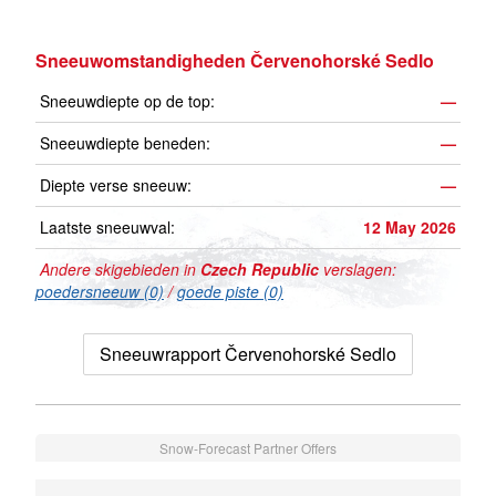
Sneeuwomstandigheden Červenohorské Sedlo
Sneeuwdiepte op de top:
—
Sneeuwdiepte beneden:
—
Diepte verse sneeuw:
—
Laatste sneeuwval:
12 May 2026
Andere skigebieden in
Czech Republic
verslagen:
poedersneeuw (0)
/
goede piste (0)
Sneeuwrapport Červenohorské Sedlo
Snow-Forecast Partner Offers