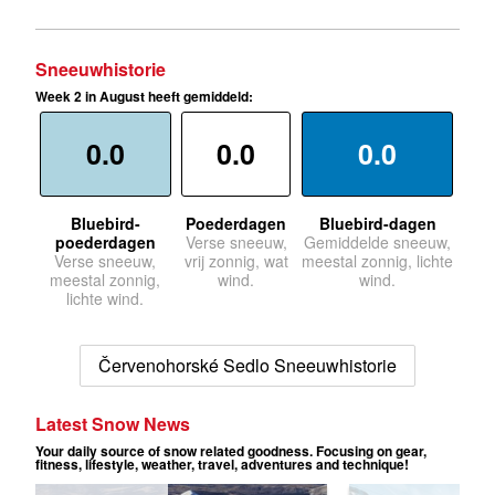
Sneeuwhistorie
Week 2 in August heeft gemiddeld:
0.0
0.0
0.0
Bluebird-
Poederdagen
Bluebird-dagen
poederdagen
Verse sneeuw,
Gemiddelde sneeuw,
Verse sneeuw,
vrij zonnig, wat
meestal zonnig, lichte
meestal zonnig,
wind.
wind.
lichte wind.
Červenohorské Sedlo Sneeuwhistorie