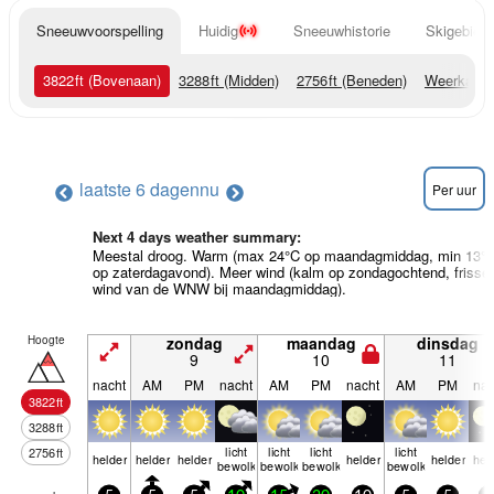
Sneeuwvoorspelling
Huidig
Sneeuwhistorie
Skigebied 
3822
ft
(Bovenaan)
3288
ft
(Midden)
2756
ft
(Beneden)
Weerkaart
laatste 6 dagen
nu
Per uur
Next 4 days weather summary:
Meestal droog. Warm (max 24°C op maandagmiddag, min 13°
op zaterdagavond). Meer wind (kalm op zondagochtend, frisse
wind van de WNW bij maandagmiddag).
Hoogte
zondag
maandag
dinsdag
9
10
11
nacht
AM
PM
nacht
AM
PM
nacht
AM
PM
nac
3822
ft
3288
ft
licht
licht
licht
licht
2756
ft
helder
helder
helder
helder
helder
hel
bewolkt
bewolkt
bewolkt
bewolkt