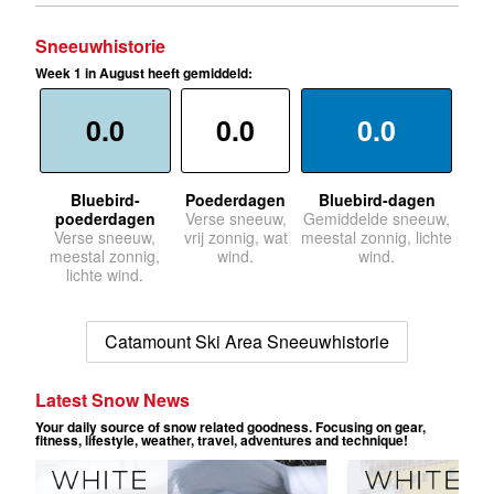
Sneeuwhistorie
Week 1 in August heeft gemiddeld:
0.0
0.0
0.0
Bluebird-
Poederdagen
Bluebird-dagen
poederdagen
Verse sneeuw,
Gemiddelde sneeuw,
Verse sneeuw,
vrij zonnig, wat
meestal zonnig, lichte
meestal zonnig,
wind.
wind.
lichte wind.
Catamount Ski Area Sneeuwhistorie