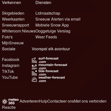
Verkennen
Diensten
Skigebieden
Lidmaatschap
Weerkaarten
Sneeuw Alerten via email
Sneeuwrapport
Mobiele Snow App
Whiteroom Nieuws
Ooggetuige Verslag
Foto's
Weer Feeds
MijnSneeuw
Sociale
Voorspel elk avontuur
Facebook
Instagram
TikTok
YouTube
Adverteren
Hulp
Contacteer ons
Met ons verbinden
Reactie