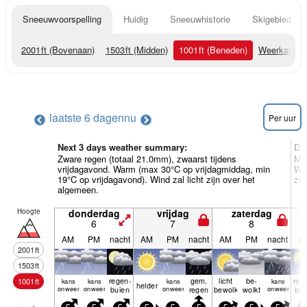
Sneeuwvoorspelling
Huidig
Sneeuwhistorie
Skigebied Inf
2001
ft
(Bovenaan)
1503
ft
(Midden)
1001
ft
(Beneden)
Weerkaarte
laatste 6 dagen
nu
Per uur
Next 3 days weather summary:
Da
Zware regen (totaal 21.0mm), zwaarst tijdens
Mat
vrijdagavond. Warm (max 30°C op vrijdagmiddag, min
Wa
19°C op vrijdagavond). Wind zal licht zijn over het
zon
algemeen.
Hoogte
donderdag
vrijdag
zaterdag
6
7
8
AM
PM
nacht
AM
PM
nacht
AM
PM
nacht
A
2001
ft
1503
ft
regen­
gem.
licht
be­
reg
1001
ft
kans
kans
kans
kans
helder
onweer
onweer
buien
onweer
regen
bewolkt
wolkt
onweer
bui