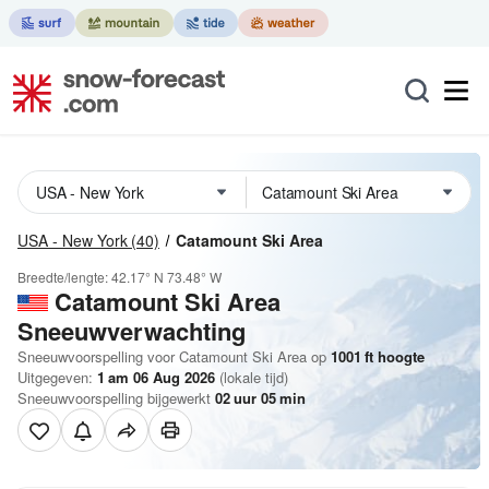
USA - New York
(40)
Catamount Ski Area
Breedte/lengte:
42.17° N
73.48° W
Catamount Ski Area
Sneeuwverwachting
Sneeuwvoorspelling voor Catamount Ski Area op
1001
ft
hoogte
Uitgegeven:
1 am 06 Aug 2026
(lokale tijd)
Sneeuwvoorspelling bijgewerkt
02
uur
05
min