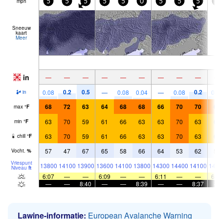
mph
5
5
5
5
5
0
5
5
5
0
Sneeuw
kaart
Meer
in
—
—
—
—
—
—
—
—
—
0.2
0.5
0.2
0.08
—
0.08
0.04
—
0.08
0.
in
68
72
63
64
68
68
66
70
70
6
max
°
F
63
70
59
61
66
63
63
70
63
6
min
°
F
63
70
59
61
66
63
63
70
63
6
chill
°
F
57
47
67
65
58
66
64
53
62
5
Vocht.
%
Vriespunt
13800
14100
13900
13600
14100
13800
14300
14400
14100
141
Niveau
ft
6:07
—
—
6:09
—
—
6:11
—
—
6:
—
—
8:40
—
—
8:39
—
—
8:37
Lawine-informatie:
European Avalanche Warning