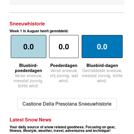
Sneeuwhistorie
Week 1 in August heeft gemiddeld:
0.0
0.0
0.0
Bluebird-
Poederdagen
Bluebird-dagen
poederdagen
Verse sneeuw,
Gemiddelde sneeuw,
Verse sneeuw,
vrij zonnig, wat
meestal zonnig, lichte
meestal zonnig,
wind.
wind.
lichte wind.
Castione Della Presolana Sneeuwhistorie