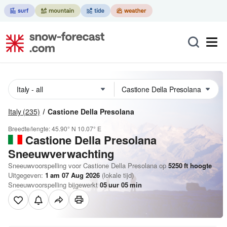
Italy
(235)
Castione Della Presolana
Breedte/lengte:
45.90° N
10.07° E
Castione Della Presolana
Sneeuwverwachting
Sneeuwvoorspelling voor Castione Della Presolana op
5250
ft
hoogte
Uitgegeven:
1 am 07 Aug 2026
(lokale tijd)
Sneeuwvoorspelling bijgewerkt
05
uur
05
min