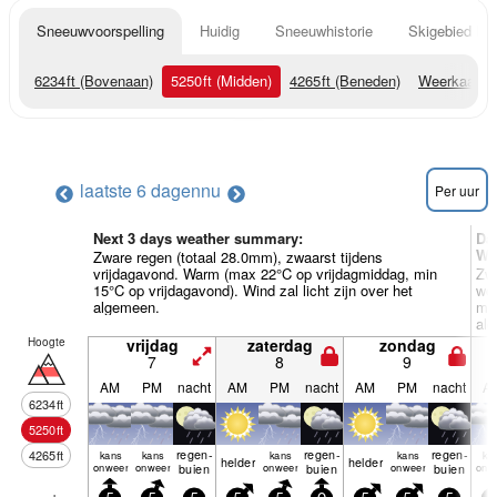
Sneeuwvoorspelling
Huidig
Sneeuwhistorie
Skigebied Inf
6234
ft
(Bovenaan)
5250
ft
(Midden)
4265
ft
(Beneden)
Weerkaarte
laatste 6 dagen
nu
Per uur
Next 3 days weather summary:
Da
We
Zware regen (totaal 28.0mm), zwaarst tijdens
vrijdagavond. Warm (max 22°C op vrijdagmiddag, min
Zwa
15°C op vrijdagavond). Wind zal licht zijn over het
wo
algemeen.
min
al
Hoogte
vrijdag
zaterdag
zondag
7
8
9
AM
PM
nacht
AM
PM
nacht
AM
PM
nacht
A
6234
ft
5250
ft
regen­
regen­
regen­
4265
ft
kans
kans
kans
kans
ka
helder
helder
onweer
onweer
buien
onweer
buien
onweer
buien
onw