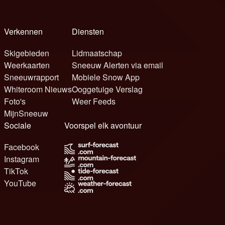
Verkennen
Diensten
Skigebieden
Lidmaatschap
Weerkaarten
Sneeuw Alerten via email
Sneeuwrapport
Mobiele Snow App
Whiteroom Nieuws
Ooggetuige Verslag
Foto's
Weer Feeds
MijnSneeuw
Sociale
Voorspel elk avontuur
Facebook
Instagram
TikTok
YouTube