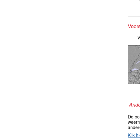
Voor
V
Ande
De bo
weerm
ander
Klik hi