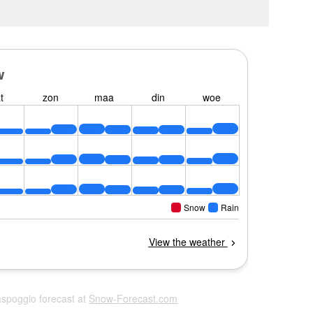
aspoggio forecast at
Snow-Forecast.com