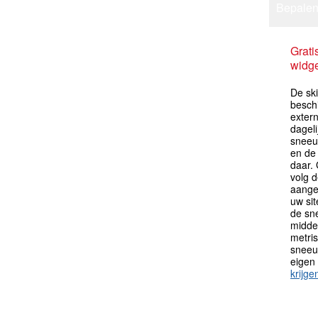
Bepalen
Grati
widge
De sk
besch
extern
dagel
sneeu
en de
daar.
volg 
aange
uw sit
de sn
midden
metri
sneeu
eigen
krijge