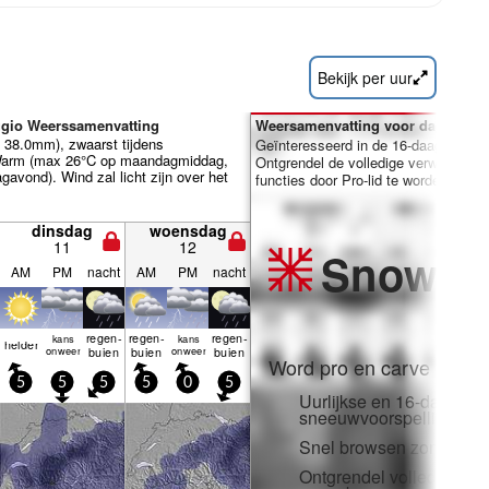
Bekijk per uur
ggio Weerssamenvatting
Weersamenvatting voor dagen 7-1
l 38.0mm), zwaarst tijdens
Geïnteresseerd in de 16-daagse ver
arm (max 26°C op maandagmiddag,
Ontgrendel de volledige verwachting
avond). Wind zal licht zijn over het
functies door Pro-lid te worden.
dinsdag
woensdag
11
12
Snow
Pr
AM
PM
nacht
AM
PM
nacht
regen­
regen­
regen­
kans
kans
helder
onweer
buien
buien
onweer
buien
Word pro en carve uit:
5
5
5
5
0
5
Uurlijkse en 16-daagse
sneeuwvoorspellingen
Snel browsen zonder adv
Ontgrendel volledige to