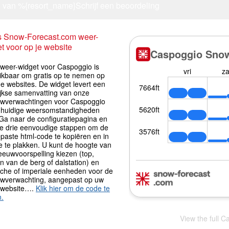
 van %{resort_name}
Schrijf een beoordeling
s Snow-Forecast.com weer-
t voor op je website
iweer-widget voor Caspoggio is
ikbaar om gratis op te nemen op
e websites. De widget levert een
ijkse samenvatting van onze
wverwachtingen voor Caspoggio
 huidige weersomstandigheden
 Ga naar de configuratiepagina en
de drie eenvoudige stappen om de
paste html-code te kopiëren en in
e te plakken. U kunt de hoogte van
eeuwvoorspelling kiezen (top,
 van de berg of dalstation) en
sche of imperiale eenheden voor de
wverwachting, aangepast op uw
 website….
Klik hier om de code te
n.
View the full C