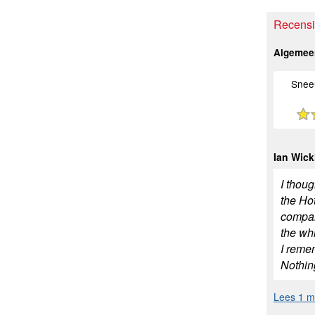
Recensi
Algemee
Snee
Ian Wic
I thoug
the Ho
compan
the whi
I remem
Nothin
Lees 1 me