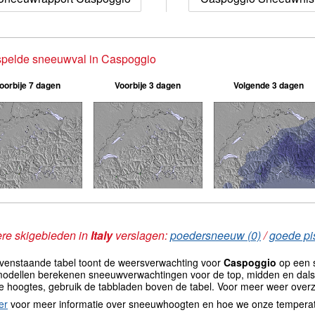
spelde sneeuwval in Caspoggio
oorbije 7 dagen
Voorbije 3 dagen
Volgende 3 dagen
re skigebieden in
Italy
verslagen:
poedersneeuw (0)
/
goede pis
venstaande tabel toont de weersverwachting voor
Caspoggio
op een s
odellen berekenen sneeuwverwachtingen voor de top, midden en dals
e hoogtes, gebruik de tabbladen boven de tabel. Voor meer weer overz
er
voor meer informatie over sneeuwhoogten en hoe we onze tempera