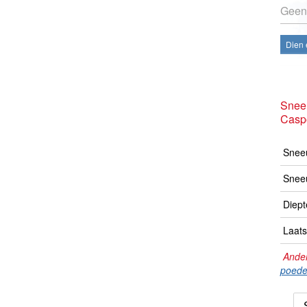
Geen
Dien 
Snee
Casp
Sneeu
Snee
Diept
Laats
Ander
poede