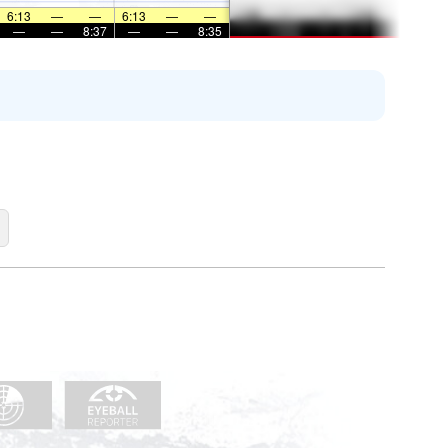
6:13
—
—
6:13
—
—
—
—
8:37
—
—
8:35