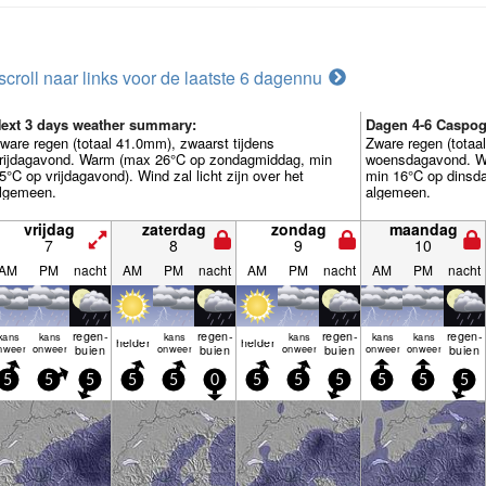
scroll naar links voor de laatste 6 dagen
nu
ext 3 days weather summary:
Dagen 4-6 Caspo
ware regen (totaal 41.0mm), zwaarst tijdens
Zware regen (totaa
rijdagavond. Warm (max 26°C op zondagmiddag, min
woensdagavond. W
5°C op vrijdagavond). Wind zal licht zijn over het
min 16°C op dinsdag
lgemeen.
algemeen.
vrijdag
zaterdag
zondag
maandag
7
8
9
10
AM
PM
nacht
AM
PM
nacht
AM
PM
nacht
AM
PM
nacht
regen­
regen­
regen­
regen­
kans
kans
kans
kans
kans
kans
helder
helder
nweer
onweer
buien
onweer
buien
onweer
buien
onweer
onweer
buien
5
5
5
5
5
0
5
5
5
5
5
5