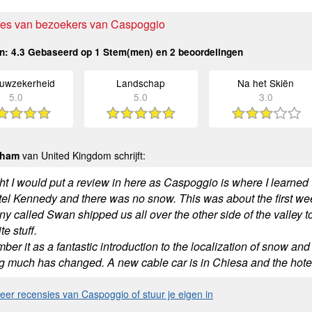
es van bezoekers van Caspoggio
n:
4.3
Gebaseerd op
1
Stem(men) en
2
beoordelingen
uwzekerheid
Landschap
Na het Skiën
5.0
5.0
3.0
kham
van United Kingdom schrijft:
ht I would put a review in here as Caspoggio is where I learned 
tel Kennedy and there was no snow. This was about the first we
y called Swan shipped us all over the other side of the valley t
te stuff.
ber it as a fantastic introduction to the localization of snow a
g much has changed. A new cable car is in Chiesa and the hot
er recensies van Caspoggio of stuur je eigen in