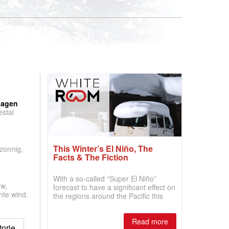
:
dagen
stal
.
This Winter’s El Niño, The
 zonnig,
Facts & The Fiction
With a so-called “Super El Niño”
w,
forecast to have a significant effect on
hte wind.
the regions around the Pacific this
winter, the question skiers are asking
is simple: book now or wait, and
Read more
where are the best odds?
orie