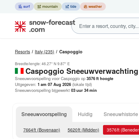
Resorts
Italy
(235)
Caspoggio
Breedte/lengte:
46.27° N
9.87° E
Caspoggio
Sneeuwverwachting
Sneeuwvoorspelling voor Caspoggio op
3576
ft
hoogte
Uitgegeven:
1 am 07 Aug 2026
(lokale tijd)
Sneeuwvoorspelling bijgewerkt
03
uur
34
min
Sneeuwvoorspelling
Huidig
Sneeuwhistorie
7664
ft
(Bovenaan)
5620
ft
(Midden)
3576
ft
(Benede