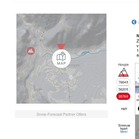
N
Z
v
1
a
Hoogte
7664
ft
5620
ft
3576
ft
o
mph
Snow-Forecast Partner Offers
Sneeuw
kaart
Meer