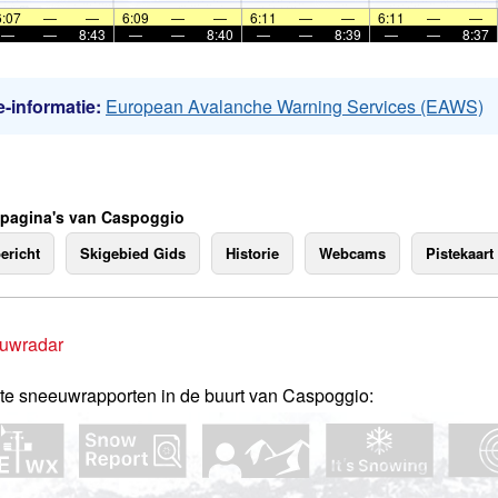
6:07
—
—
6:09
—
—
6:11
—
—
6:11
—
—
—
—
8:43
—
—
8:40
—
—
8:39
—
—
8:37
-informatie:
European Avalanche Warning Services (EAWS)
 pagina's van Caspoggio
ericht
Skigebied Gids
Historie
Webcams
Pistekaart
uwradar
te sneeuwrapporten in de buurt van Caspoggio: