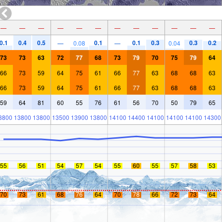
—
—
—
—
—
—
—
—
—
—
—
—
0.1
0.4
0.5
0.1
0.1
0.3
0.3
0.2
—
0.08
—
0.04
73
73
63
72
77
68
73
79
70
75
79
64
66
73
59
64
75
61
66
77
63
68
68
63
66
73
59
64
75
61
66
77
63
68
68
63
59
64
81
60
55
76
61
56
70
50
79
65
3800
13800
13800
13500
13900
13800
14100
14400
14100
14100
14100
14300
55
56
51
54
57
54
55
60
55
57
58
53
70
73
61
68
76
64
70
78
66
72
73
64