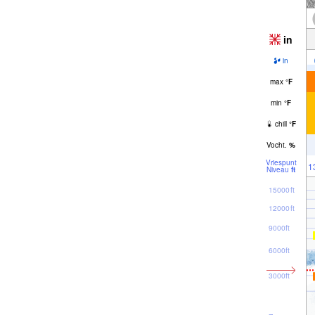
in
in
max
°
F
min
°
F
chill
°
F
Vocht.
%
Vriespunt
1
Niveau
ft
15000ft
12000ft
9000ft
6000ft
3000ft