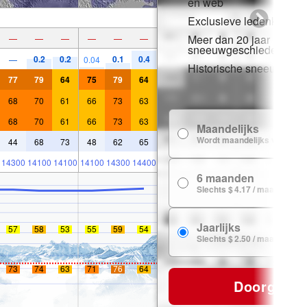
en web
Exclusieve ledenkorting
Meer dan 20 jaar
—
—
—
—
—
—
sneeuwgeschiedenis
0.2
0.2
0.1
0.4
—
0.04
Historische sneeuwgeg
77
79
64
75
79
64
68
70
61
66
73
63
68
70
61
66
73
63
Maandelijks
Wordt maandelijks verlengd
44
68
73
48
62
65
14300
14100
14100
14100
14300
14400
6 maanden
Slechts $ 4.17 / maand
Jaarlijks
57
58
53
55
59
54
Slechts $ 2.50 / maand
73
74
63
71
76
64
Doorgaan