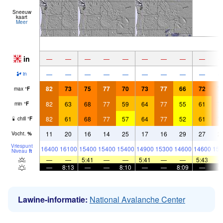
Sneeuw
kaart
Meer
in
—
—
—
—
—
—
—
—
—
—
—
—
—
—
—
—
—
—
in
82
73
75
77
70
73
77
66
72
7
max
°
F
82
63
68
77
59
64
77
55
61
7
min
°
F
82
61
68
77
57
64
77
52
61
7
chill
°
F
11
20
16
14
25
17
16
29
27
2
Vocht.
%
Vriespunt
16400
16100
15400
15400
15400
14900
15300
14600
14600
151
Niveau
ft
—
—
5:41
—
—
5:41
—
—
5:43
—
8:13
—
—
8:10
—
—
8:09
—
Lawine-informatie:
National Avalanche Center