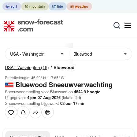
USA - Washington
(15)
Bluewood
Breedte/lengte:
46.09° N
117.85° W
Bluewood
Sneeuwverwachting
Sneeuwvoorspelling voor Bluewood op
4544
ft
hoogte
Uitgegeven:
4 pm 07 Aug 2026
(lokale tijd)
Sneeuwvoorspelling bijgewerkt
02
uur
17
min