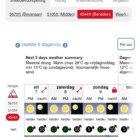
Sneeuwvoorspelling
Huidig
Sneeuwhistorie
Skigebied Inf
5670
ft
(Bovenaan)
5105
ft
(Midden)
4544
ft
(Beneden)
Weerkaarte
laatste 6 dagen
nu
Per uur
Next 3 days weather summary:
Dagen 4-
Meestal droog. Warm (max 28°C op vrijdagmiddag,
Meestal 
min 13°C op zondagavond). Voornamelijk frisse
12°C op w
wind.
algemeen
Hoogte
vri
zaterdag
zondag
maa
7
8
9
1
PM
nacht
AM
PM
nacht
AM
PM
nacht
AM
P
5670
ft
5105
ft
4544
ft
helder
helder
helder
helder
helder
helder
helder
helder
helder
hel
mph
20
10
10
20
10
5
10
10
5
1