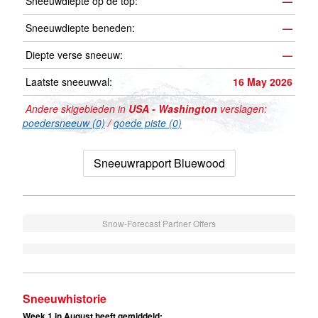
Sneeuwdiepte op de top:
—
Sneeuwdiepte beneden:
—
Diepte verse sneeuw:
—
Laatste sneeuwval:
16 May 2026
Andere skigebieden in
USA - Washington
verslagen:
poedersneeuw (0)
/
goede piste (0)
Sneeuwrapport Bluewood
Snow-Forecast Partner Offers
Sneeuwhistorie
Week 1 in August heeft gemiddeld: