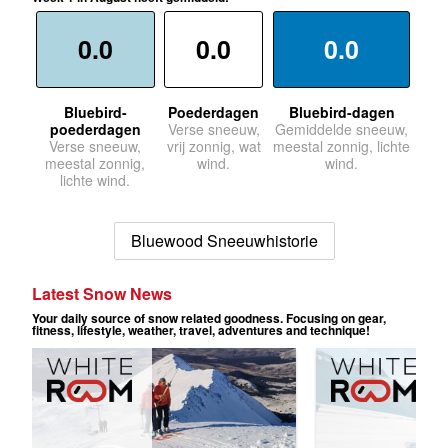
0.0
0.0
0.0
Bluebird-
Poederdagen
Bluebird-dagen
poederdagen
Verse sneeuw,
Gemiddelde sneeuw,
Verse sneeuw,
vrij zonnig, wat
meestal zonnig, lichte
meestal zonnig,
wind.
wind.
lichte wind.
Bluewood Sneeuwhistorie