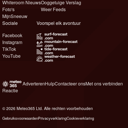
Whiteroom Nieuws
Ooggetuige Verslag
Foto's
Weer Feeds
MijnSneeuw
Sociale
Voorspel elk avontuur
Facebook
Instagram
TikTok
YouTube
Adverteren
Hulp
Contacteer ons
Met ons verbinden
Reactie
© 2026 Meteo365 Ltd. Alle rechten voorbehouden
8
Gebruiksvoorwaarden
Privacyverklaring
Cookieverklaring