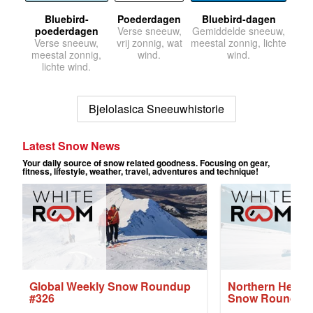
Bluebird-
Poederdagen
Bluebird-dagen
poederdagen
Verse sneeuw,
Gemiddelde sneeuw,
Verse sneeuw,
vrij zonnig, wat
meestal zonnig, lichte
meestal zonnig,
wind.
wind.
lichte wind.
Bjelolasica Sneeuwhistorie