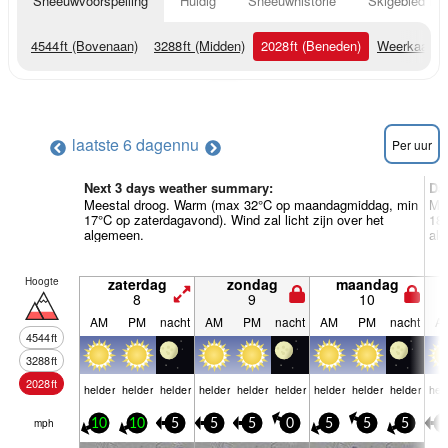
Sneeuwvoorspelling
Huidig
Sneeuwhistorie
Skigebied Inf
4544
ft
(Bovenaan)
3288
ft
(Midden)
2028
ft
(Beneden)
Weerkaarte
laatste 6 dagen
nu
Per uur
Next 3 days weather summary:
Da
Meestal droog. Warm (max 32°C op maandagmiddag, min
Me
17°C op zaterdagavond). Wind zal licht zijn over het
18°
algemeen.
al
Hoogte
zaterdag
zondag
maandag
8
9
10
AM
PM
nacht
AM
PM
nacht
AM
PM
nacht
A
4544
ft
3288
ft
2028
ft
helder
helder
helder
helder
helder
helder
helder
helder
helder
hel
mph
10
10
5
5
5
0
5
5
5
5