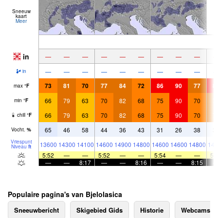
Sneeuw
kaart
Meer
in
—
—
—
—
—
—
—
—
—
—
—
—
—
—
—
—
—
—
in
73
81
70
77
84
72
86
90
77
8
max
°
F
66
79
63
70
82
68
75
90
70
7
min
°
F
66
79
63
70
82
68
75
90
70
7
chill
°
F
65
46
58
44
36
43
31
26
38
3
Vocht.
%
Vriespunt
13600
14300
14100
14600
14900
14800
14600
14600
14800
146
Niveau
ft
5:52
—
—
5:52
—
—
5:54
—
—
5:
—
—
8:17
—
—
8:16
—
—
8:15
Populaire pagina's van Bjelolasica
Sneeuwbericht
Skigebied Gids
Historie
Webcams