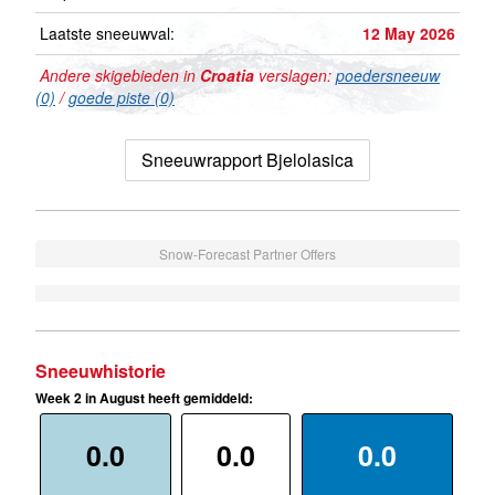
Laatste sneeuwval:
12 May 2026
Andere skigebieden in
Croatia
verslagen:
poedersneeuw
(0)
/
goede piste (0)
Sneeuwrapport Bjelolasica
Snow-Forecast Partner Offers
Sneeuwhistorie
Week 2 in August heeft gemiddeld:
0.0
0.0
0.0