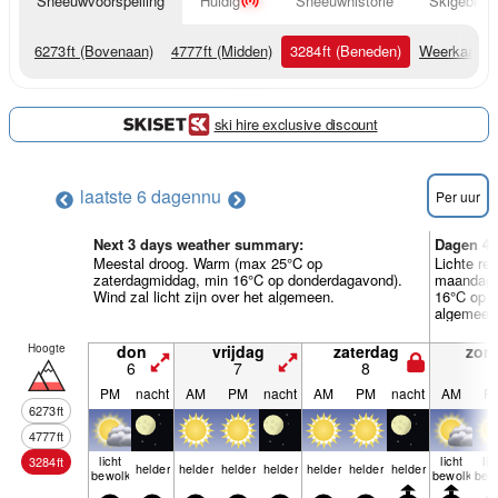
Sneeuwvoorspelling
Huidig
Sneeuwhistorie
Skigebied 
6273
ft
(Bovenaan)
4777
ft
(Midden)
3284
ft
(Beneden)
Weerkaarte
ski hire exclusive discount
laatste 6 dagen
nu
Per uur
Next 3 days weather summary:
Dagen 4-
Meestal droog. Warm (max 25°C op
Lichte re
zaterdagmiddag, min 16°C op donderdagavond).
maandaga
Wind zal licht zijn over het algemeen.
16°C op m
algemeen
Hoogte
don
vrijdag
zaterdag
zon
6
7
8
9
PM
nacht
AM
PM
nacht
AM
PM
nacht
AM
P
6273
ft
4777
ft
licht
licht
lic
3284
ft
helder
helder
helder
helder
helder
helder
helder
bewolkt
bewolkt
bew