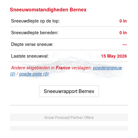
Sneeuwomstandigheden Bernex
Sneeuwdiepte op de top:
0
in
Sneeuwdiepte beneden:
0
in
Diepte verse sneeuw:
—
Laatste sneeuwval:
15 May 2026
Andere skigebieden in
France
verslagen:
poedersneeuw
(0)
/
goede piste (0)
Sneeuwrapport Bernex
Snow-Forecast Partner Offers