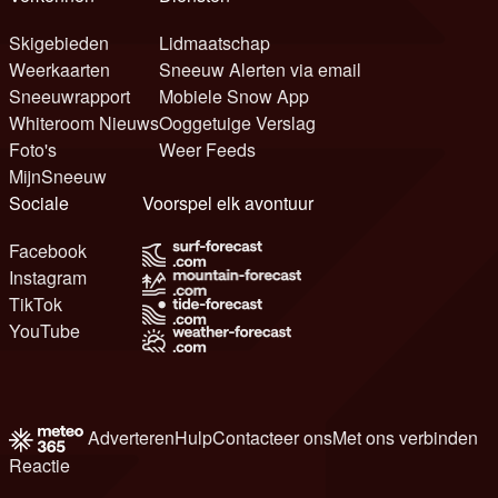
Skigebieden
Lidmaatschap
Weerkaarten
Sneeuw Alerten via email
Sneeuwrapport
Mobiele Snow App
Whiteroom Nieuws
Ooggetuige Verslag
Foto's
Weer Feeds
MijnSneeuw
Sociale
Voorspel elk avontuur
Facebook
Instagram
TikTok
YouTube
Adverteren
Hulp
Contacteer ons
Met ons verbinden
Reactie