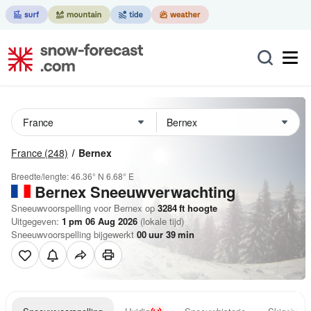
France
(248)
Bernex
Breedte/lengte:
46.36° N
6.68° E
Bernex
Sneeuwverwachting
Sneeuwvoorspelling voor Bernex op
3284
ft
hoogte
Uitgegeven:
1 pm 06 Aug 2026
(lokale tijd)
Sneeuwvoorspelling bijgewerkt
00
uur
39
min