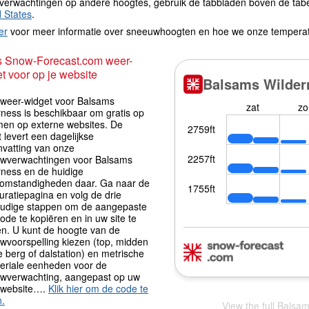
verwachtingen op andere hoogtes, gebruik de tabbladen boven de tabe
d States
.
er
voor meer informatie over sneeuwhoogten en hoe we onze tempera
s Snow-Forecast.com weer-
t voor op je website
iweer-widget voor Balsams
rness is beschikbaar om gratis op
men op externe websites. De
 levert een dagelijkse
vatting van onze
wverwachtingen voor Balsams
rness en de huidige
omstandigheden daar. Ga naar de
uratiepagina en volg de drie
udige stappen om de aangepaste
ode te kopiëren en in uw site te
en. U kunt de hoogte van de
wvoorspelling kiezen (top, midden
 berg of dalstation) en metrische
periale eenheden voor de
wverwachting, aangepast op uw
 website….
Klik hier om de code te
n.
View the full Balsa