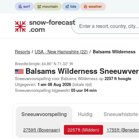
Resorts
USA - New Hampshire
(22)
Balsams Wilderness
Breedte/lengte:
44.86° N
71.32° W
Balsams Wilderness
Sneeuwver
Sneeuwvoorspelling voor Balsams Wilderness op
2257
ft
hoogte
Uitgegeven:
1 am 08 Aug 2026
(lokale tijd)
Sneeuwvoorspelling bijgewerkt
05
uur
03
min
Sneeuwvoorspelling
Huidig
Sneeuwhistorie
2759
ft
(Bovenaan)
2257
ft
(Midden)
1755
ft
(Benede