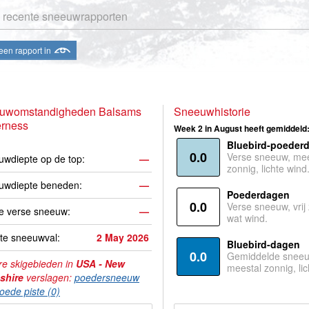
 recente sneeuwrapporten
een rapport in
uwomstandigheden Balsams
Sneeuwhistorie
erness
Week 2 in August heeft gemiddeld
Bluebird-poeder
0.0
Verse sneeuw, mee
wdiepte op de top:
—
zonnig, lichte wind
uwdiepte beneden:
—
Poederdagen
0.0
Verse sneeuw, vrij
e verse sneeuw:
—
wat wind.
te sneeuwval:
2 May 2026
Bluebird-dagen
0.0
Gemiddelde sneeu
e skigebieden in
USA - New
meestal zonnig, lic
shire
verslagen:
poedersneeuw
oede piste (0)