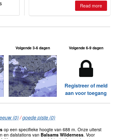
s
2026, northern hemisphere down to
Read more
two outdoor areas still open.
Volgende 3-6 dagen
Volgende 6-9 dagen
Registreer of meld
aan voor toegang
eeuw (0)
/
goede piste (0)
ss
op een specifieke hoogte van 688 m. Onze uiterst
n en dalstations van
Balsams Wilderness
. Voor