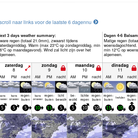
scroll naar links voor de laatste 6 dagen
nu
ext 3 days weather summary:
Dagen 4-6 Balsam
ware regen (totaal 21.0mm), zwaarst tijdens
Matige regen (tota
aterdagmiddag. Warm (max 23°C op zondagmiddag, min
woensdagochtend.
6°C op maandagavond). Wind zal licht zijn over het
min 12°C op woensd
lgemeen.
algemeen.
zaterdag
zondag
maandag
dinsdag
8
9
10
11
AM
PM
nacht
AM
PM
nacht
AM
PM
nacht
AM
PM
nacht
regen­
regen­
licht
be­
lichte
regen­
regen­
regen­
kans
kans
kans
helder
nweer
onweer
buien
onweer
buien
bewolkt
wolkt
regen
buien
buien
buien
5
5
5
10
15
5
5
10
10
15
10
5