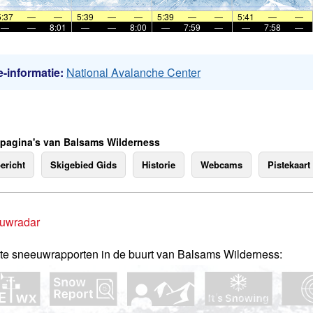
5:37
—
—
5:39
—
—
5:39
—
—
5:41
—
—
—
—
8:01
—
—
8:00
—
7:59
—
—
7:58
—
-informatie:
National Avalanche Center
 pagina's van Balsams Wilderness
ericht
Skigebied Gids
Historie
Webcams
Pistekaart
uwradar
te sneeuwrapporten in de buurt van Balsams Wilderness: