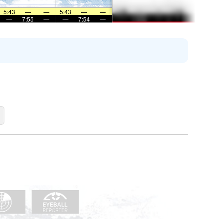
5:43
—
—
5:43
—
—
—
7:55
—
—
7:54
—