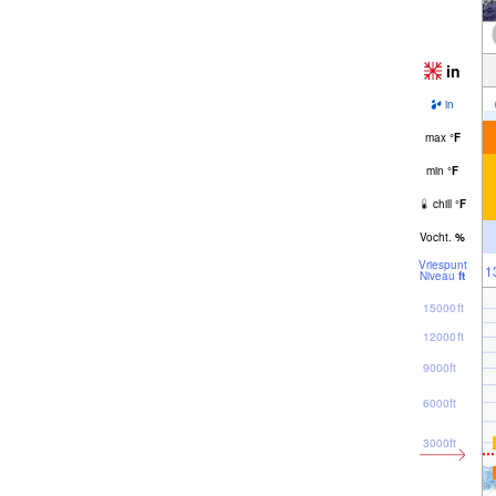
in
in
max
°
F
min
°
F
chill
°
F
Vocht.
%
Vriespunt
1
Niveau
ft
15000ft
12000ft
9000ft
6000ft
3000ft