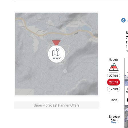
N
Z
z
1
a
Hoogte
2759
ft
2257
ft
1755
ft
o
mph
Snow-Forecast Partner Offers
Sneeuw
kaart
Meer