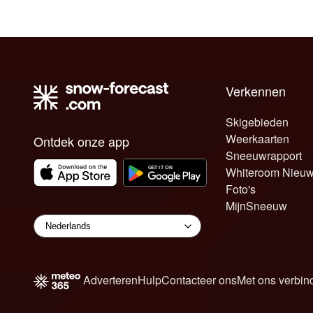
Verkennen
Skigebieden
Weerkaarten
Ontdek onze app
Sneeuwrapport
Whiteroom Nieu
Foto's
MijnSneeuw
Adverteren
Hulp
Contacteer ons
Met ons verbin