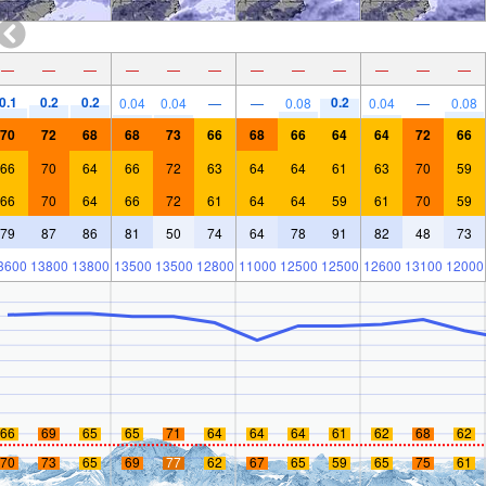
—
—
—
—
—
—
—
—
—
—
—
—
0.1
0.2
0.2
0.2
0.04
0.04
—
—
0.08
0.04
—
0.08
70
72
68
68
73
66
68
66
64
64
72
66
66
70
64
66
72
63
64
64
61
63
70
59
66
70
64
66
72
61
64
64
59
61
70
59
79
87
86
81
50
74
64
78
91
82
48
73
3600
13800
13800
13500
13500
12800
11000
12500
12500
12600
13100
12000
66
69
65
65
71
64
64
64
61
62
68
62
70
73
65
69
77
62
67
65
59
65
75
61