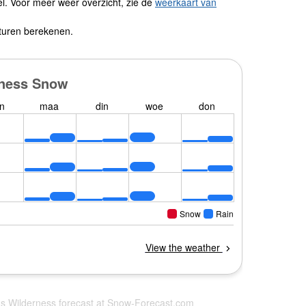
l. Voor meer weer overzicht, zie de
weerkaart van
turen berekenen.
ms Wilderness forecast at
Snow-Forecast.com