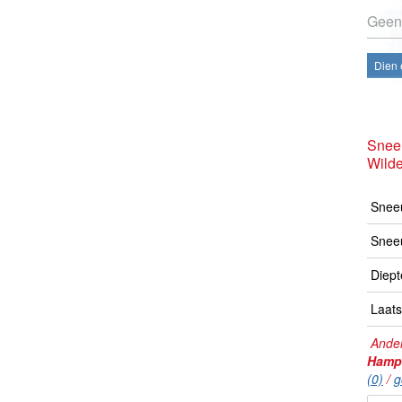
Geen
Dien 
Snee
Wild
Sneeu
Snee
Diept
Laats
Ander
Hamp
(0)
/
g