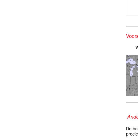
Voor
V
Ande
De bo
preci