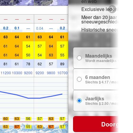
en web
Exclusieve ledenkorting
Meer dan 20 jaar
—
—
—
—
—
—
sneeuwgeschiedenis
0.2
0.1
0.2
—
0.04
—
Historische sneeuwgeg
63
64
61
63
64
61
61
64
54
57
64
57
61
64
50
54
63
55
Maandelijks
Wordt maandelijks verlengd
81
61
78
62
57
89
11200
10300
9200
9200
9800
10700
6 maanden
Slechts $ 4.17 / maand
Jaarlijks
Slechts $ 2.50 / maand
60
63
56
57
63
57
Doorgaan
63
67
55
63
67
57