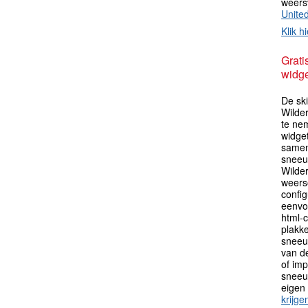
weers
Unite
Klik hi
Grati
widge
De sk
Wilde
te ne
widget
samen
sneeu
Wilde
weers
config
eenvo
html-c
plakk
sneeu
van de
of im
sneeu
eigen
krijge