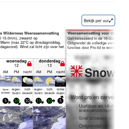
Bekijk per uur
s Wilderness Weerssamenvatting
Weersamenvatting voor dagen 7-1
al 15.0mm), zwaarst op
Geïnteresseerd in de 16-daagse ver
 Warm (max 22°C op dinsdagmiddag,
Ontgrendel de volledige verwachting
agavond). Wind zal licht zijn over het
functies door Pro-lid te worden.
woensdag
donderdag
12
13
Snow
Pr
AM
PM
nacht
AM
PM
nacht
regen­
licht
regen­
licht
lichte
kans
onweer
buien
bewolkt
buien
bewolkt
regen
Word pro en carve uit:
5
10
10
15
10
5
Uurlijkse en 16-daagse
sneeuwvoorspellingen
Snel browsen zonder adv
Ontgrendel volledige to