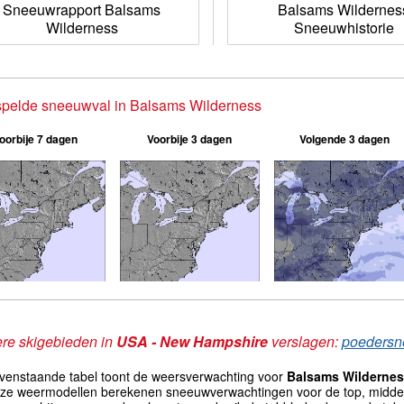
Sneeuwrapport Balsams
Balsams Wildernes
Wilderness
Sneeuwhistorie
spelde sneeuwval in Balsams Wilderness
oorbije 7 dagen
Voorbije 3 dagen
Volgende 3 dagen
re skigebieden in
USA - New Hampshire
verslagen:
poedersn
venstaande tabel toont de weersverwachting voor
Balsams Wilderne
eze weermodellen berekenen sneeuwverwachtingen voor de top, midde