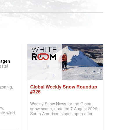
:
dagen
stal
.
Global Weekly Snow Roundup
 zonnig,
#326
Weekly Snow News for the Global
w,
snow scene, updated 7 August 2026:
hte wind.
South American slopes open after
huge snowfalls, New Zealand posts
best conditions of season so far,
Australian areas open most terrain of