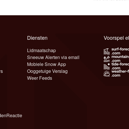
Diensten
Voorspel e
Lidmaatschap
Sneeuw Alerten via email
Mobiele Snow App
ws
Ooggetuige Verslag
Weer Feeds
den
Reactie