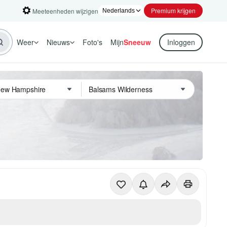
Premium krijgen
Meeteenheden wijzigen
Weer
Nieuws
Foto's
Mijn
Sneeuw
Inloggen