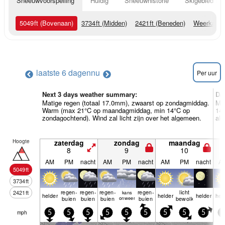
Sneeuwvoorspelling
Huidig
Sneeuwhistorie
Skigebied Inf
5049
ft
(Bovenaan)
3734
ft
(Midden)
2421
ft
(Beneden)
Weerkaart
laatste 6 dagen
nu
Per uur
Next 3 days weather summary:
Da
Matige regen (totaal 17.0mm), zwaarst op zondagmiddag.
Me
Warm (max 21°C op maandagmiddag, min 14°C op
14°
zondagochtend). Wind zal licht zijn over het algemeen.
al
Hoogte
zaterdag
zondag
maandag
8
9
10
AM
PM
nacht
AM
PM
nacht
AM
PM
nacht
A
5049
ft
3734
ft
regen­
regen­
regen­
regen­
licht
2421
ft
kans
helder
helder
helder
hel
buien
buien
buien
onweer
buien
bewolkt
mph
5
5
5
5
5
5
5
5
5
5