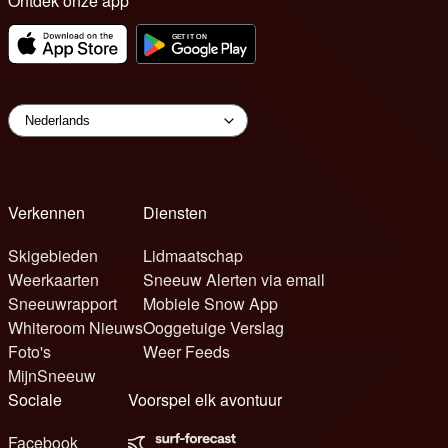
Ontdek onze app
Verkennen
Diensten
Skigebieden
Lidmaatschap
Weerkaarten
Sneeuw Alerten via email
Sneeuwrapport
Mobiele Snow App
Whiteroom Nieuws
Ooggetuige Verslag
Foto's
Weer Feeds
MijnSneeuw
Sociale
Voorspel elk avontuur
Facebook